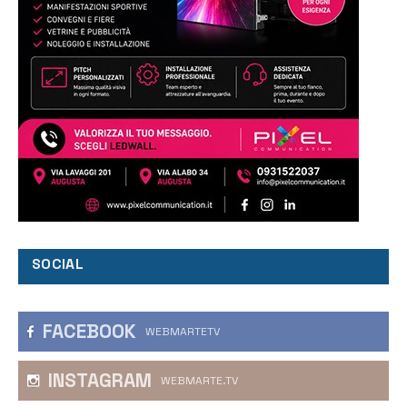
SOCIAL
FACEBOOK
WEBMARTETV
INSTAGRAM
WEBMARTE.TV