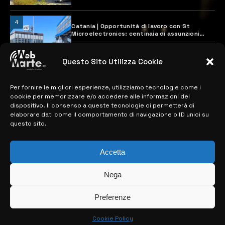
4
Catania | Opportunità di lavoro con St
Microelectronics: centinaia di assunzioni
previste
28 MARZO 2024
Questo Sito Utilizza Cookie
Per fornire le migliori esperienze, utilizziamo tecnologie come i
MAPPA DEL SITO
cookie per memorizzare e/o accedere alle informazioni del
dispositivo. Il consenso a queste tecnologie ci permetterà di
> NOTIZIE
elaborare dati come il comportamento di navigazione o ID unici su
questo sito.
> EDIZIONI LOCALI
> CONTATTI
Accetta
> INFO
Nega
Preferenze
Cookie Policy