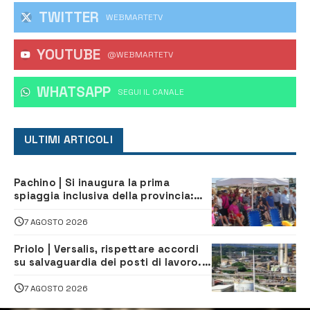
TWITTER
WEBMARTETV
YOUTUBE
@WEBMARTETV
WHATSAPP
‎SEGUI IL CANALE
ULTIMI ARTICOLI
Pachino | Si inaugura la prima
spiaggia inclusiva della provincia:
assistenza e prevenzione aperte a
tutti
7 AGOSTO 2026
Priolo | Versalis, rispettare accordi
su salvaguardia dei posti di lavoro. Il
sindaco scrive alla società
7 AGOSTO 2026