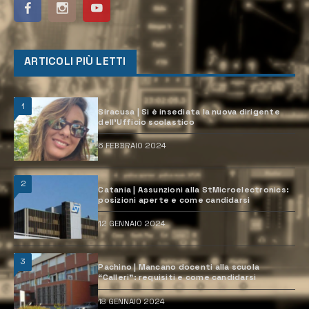
ARTICOLI PIÙ LETTI
1
Siracusa | Si è insediata la nuova dirigente
dell’Ufficio scolastico
6 FEBBRAIO 2024
2
Catania | Assunzioni alla StMicroelectronics:
posizioni aperte e come candidarsi
12 GENNAIO 2024
3
Pachino | Mancano docenti alla scuola
“Calleri”: requisiti e come candidarsi
18 GENNAIO 2024