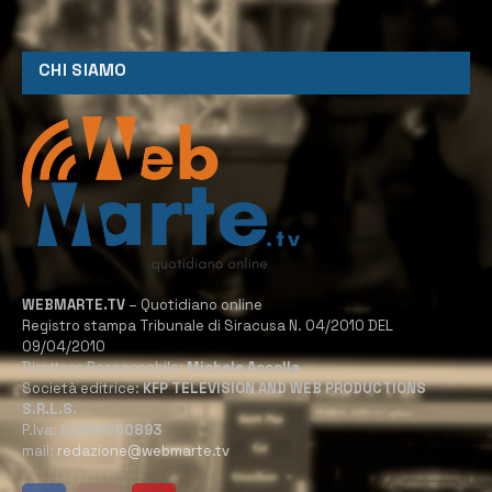
CHI SIAMO
WEBMARTE.TV
– Quotidiano online
Registro stampa Tribunale di Siracusa N. 04/2010 DEL
09/04/2010
Direttore Responsabile:
Michele Accolla
Società editrice:
KFP TELEVISION AND WEB PRODUCTIONS
S.R.L.S.
P.Iva:
02184950893
mail:
redazione@webmarte.tv