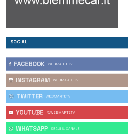
SOCIAL
FACEBOOK
WEBMARTETV
INSTAGRAM
WEBMARTE.TV
TWITTER
WEBMARTETV
YOUTUBE
@WEBMARTETV
WHATSAPP
‎SEGUI IL CANALE