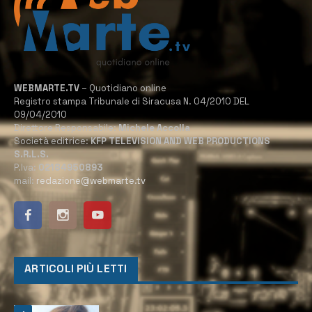
WEBMARTE.TV
– Quotidiano online
Registro stampa Tribunale di Siracusa N. 04/2010 DEL
09/04/2010
Direttore Responsabile:
Michele Accolla
Società editrice:
KFP TELEVISION AND WEB PRODUCTIONS
S.R.L.S.
P.Iva:
02184950893
mail:
redazione@webmarte.tv
ARTICOLI PIÙ LETTI