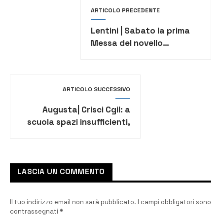
ARTICOLO PRECEDENTE
Lentini | Sabato la prima
Messa del novello
sacerdote Pietro
Barracco
ARTICOLO SUCCESSIVO
Augusta| Crisci Cgil: a
scuola spazi insufficienti,
difficoltà a reperire banchi
singoli
LASCIA UN COMMENTO
Il tuo indirizzo email non sarà pubblicato.
I campi obbligatori sono
contrassegnati
*