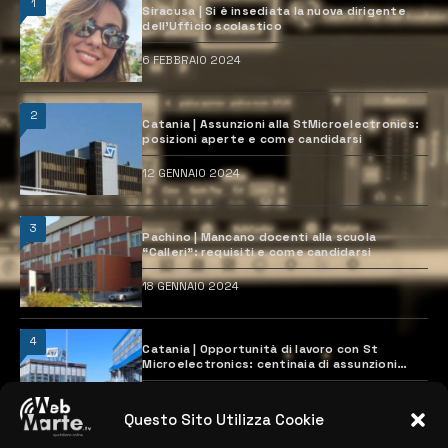
1
Siracusa | Si è insediata la nuova dirigente
dell’Ufficio scolastico
6 FEBBRAIO 2024
2
Catania | Assunzioni alla StMicroelectronics:
posizioni aperte e come candidarsi
12 GENNAIO 2024
3
Pachino | Mancano docenti alla scuola
“Calleri”: requisiti e come candidarsi
18 GENNAIO 2024
4
Catania | Opportunità di lavoro con St
Microelectronics: centinaia di assunzioni
previste
28 MARZO 2024
Questo Sito Utilizza Cookie