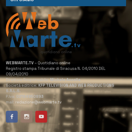
WEBMARTE.TV
– Quotidiano online
Registro stampa Tribunale di Siracusa N. 04/2010 DEL
09/04/2010
Direttore Responsabile:
Michele Accolla
Società editrice:
KFP TELEVISION AND WEB PRODUCTIONS
S.R.L.S.
P.Iva:
02184950893
mail:
redazione@webmarte.tv