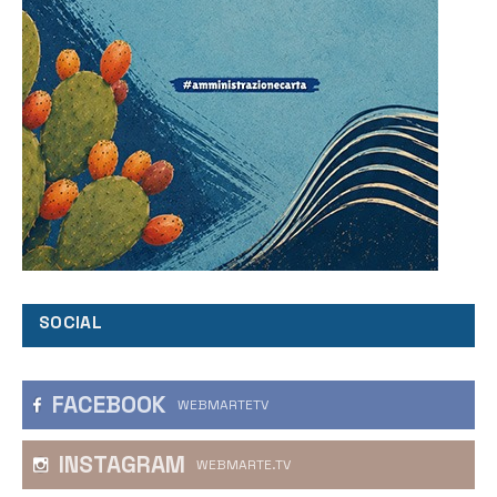
SOCIAL
FACEBOOK
WEBMARTETV
INSTAGRAM
WEBMARTE.TV