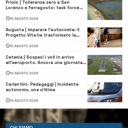
Priolo | Tolleranza zero a San
Lorenzo e Ferragosto: task force
contro degrado e caos sul litorale,
navette gratuite
10 AGOSTO 2026
Augusta | Imparare l’autonomia: il
Progetto Vita ha trasformato la
quotidianità in una palestra di
indipendenza
10 AGOSTO 2026
Catania | Sospesi i voli in arrivo
all’aeroporto. Ancora una giornata
di disagi per i viaggiatori
10 AGOSTO 2026
Carlentini- Pedagaggi | Incidente
autonomo, una vittima
10 AGOSTO 2026
CHI SIAMO