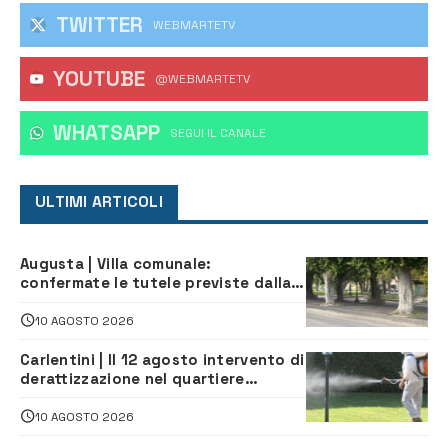
TWITTER
WEBMARTETV
YOUTUBE
@WEBMARTETV
WHATSAPP
‎SEGUI IL CANALE
ULTIMI ARTICOLI
Augusta | Villa comunale:
confermate le tutele previste dalla
Soprintendenza
10 AGOSTO 2026
Carlentini | Il 12 agosto intervento di
derattizzazione nel quartiere
Santuzzi
10 AGOSTO 2026