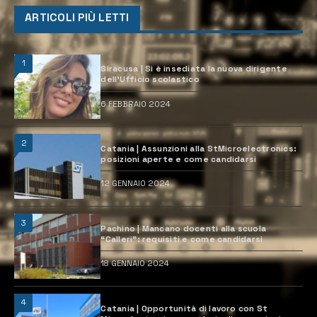
ARTICOLI PIÙ LETTI
1
Siracusa | Si è insediata la nuova dirigente
dell’Ufficio scolastico
6 FEBBRAIO 2024
2
Catania | Assunzioni alla StMicroelectronics:
posizioni aperte e come candidarsi
12 GENNAIO 2024
3
Pachino | Mancano docenti alla scuola
“Calleri”: requisiti e come candidarsi
18 GENNAIO 2024
4
Catania | Opportunità di lavoro con St