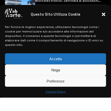
Microelectronics: centinaia di assunzioni
previste
28 MARZO 2024
Questo Sito Utilizza Cookie
Per fornire le migliori esperienze, utilizziamo tecnologie come i
MAPPA DEL SITO
cookie per memorizzare e/o accedere alle informazioni del
dispositivo. Il consenso a queste tecnologie ci permetterà di
> NOTIZIE
elaborare dati come il comportamento di navigazione o ID unici su
questo sito.
> EDIZIONI LOCALI
Accetta
> CONTATTI
> INFO
Nega
Preferenze
Cookie Policy