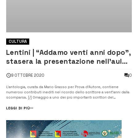
CULTURA
Lentini | “Addamo venti anni dopo”,
stasera la presentazione nell’aula
consiliare
0
9 OTTOBRE 2020
L’antologia, curata da Mario Grasso per Prova d’Autore, contiene
numerosi contributi inediti nel ricordo dello scrittore a vent’anni dalla
scomparsa. [/] Omaggio a uno dei più importanti scrittori del
Novecento. Un’antologia di contributi inediti nel ricordo di Sebastiano
Addamo nel ventennale della scomparsa. Un omaggio per conoscere
LEGGI DI PIÙ
meglio a...