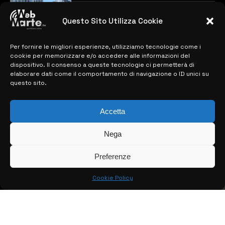
previste
28 MARZO 2024
Questo Sito Utilizza Cookie
Per fornire le migliori esperienze, utilizziamo tecnologie come i
MAPPA DEL SITO
cookie per memorizzare e/o accedere alle informazioni del
dispositivo. Il consenso a queste tecnologie ci permetterà di
> NOTIZIE
elaborare dati come il comportamento di navigazione o ID unici su
questo sito.
> EDIZIONI LOCALI
> CONTATTI
Accetta
> INFO
Nega
Preferenze
Cookie Policy
© COPYRIGHT 2026:
KFP TELEVISION AND WEB PRODUCTIONS