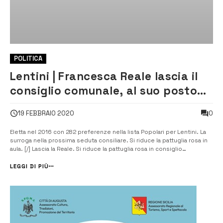
POLITICA
Lentini | Francesca Reale lascia il
consiglio comunale, al suo posto
Maurizio Commendatore
0
19 FEBBRAIO 2020
Eletta nel 2016 con 282 preferenze nella lista Popolari per Lentini. La
surroga nella prossima seduta consiliare. Si riduce la pattuglia rosa in
aula. [/] Lascia la Reale. Si riduce la pattuglia rosa in consiglio
comunale. Si è dimessa infatti la consigliera comunale Francesca
Reale (la seconda da sinistra nella foto di copertina), nel 2016 [&...
LEGGI DI PIÙ