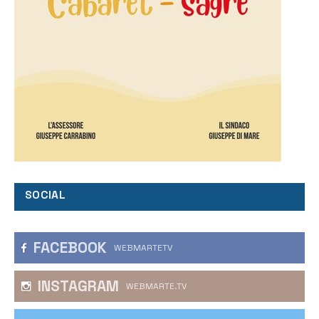
SOCIAL
FACEBOOK
WEBMARTETV
INSTAGRAM
WEBMARTE.TV