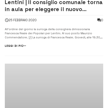
Lentini | Il consiglio comunale torna
in aula per eleggere il nuovo
collegio dei revisori dei conti
0
25 FEBBRAIO 2020
All’ordine del giorno la surroga della consigliera dimissionaria
Francesca Reale dei Popolari per Lentini. Al suo posto Maurizio
Commendatore. [/] La surroga di Francesca Reale. Giovedì, alle 19.30,
nell’aula di via Galliano, tornerà a riunirsi il consiglio comunale.
Convocata dal presidente Giuseppe Innocenti in seduta ordinaria, la
LEGGI DI PIÙ
massima a...