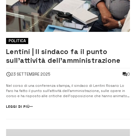
POLITICA
Lentini | Il sindaco fa il punto
sull’attività dell’amministrazione
0
23 SETTEMBRE 2025
Nel corso di una conferenza stampa, il sindaco di Lentini Rosario Lo
Faro ha fatto il punto sull’attività dell’amministrazione, sulle opere in
corso e ha risposto alle critiche dell’opposizione che hanno animato il
dibattito politico nelle ultime settimane. Il sindaco, con la
collaborazione degli assessori presenti, Maurizio Commendatore,
LEGGI DI PIÙ
Oria...