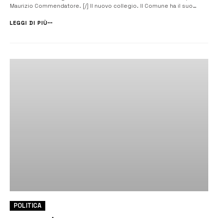
Maurizio Commendatore. [/] Il nuovo collegio. Il Comune ha il suo
nuovo collegio dei revisori dei conti. È composto da Vincenzo
Calogero Catalano di Mussomeli, Vincenzo Salvato di Palermo e Biagio
LEGGI DI PIÙ
Cicerone di Vit...
POLITICA