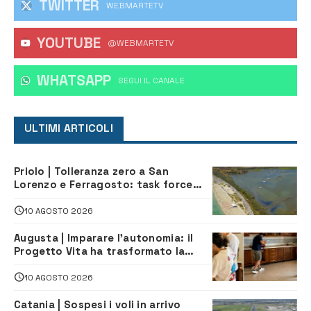
TWITTER
WEBMARTETV
YOUTUBE
@WEBMARTETV
WHATSAPP
‎SEGUI IL CANALE
ULTIMI ARTICOLI
Priolo | Tolleranza zero a San
Lorenzo e Ferragosto: task force
contro degrado e caos sul litorale,
navette gratuite
10 AGOSTO 2026
Augusta | Imparare l’autonomia: il
Progetto Vita ha trasformato la
quotidianità in una palestra di
indipendenza
10 AGOSTO 2026
Catania | Sospesi i voli in arrivo