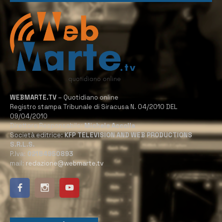
WEBMARTE.TV
– Quotidiano online
Registro stampa Tribunale di Siracusa N. 04/2010 DEL
09/04/2010
Direttore Responsabile:
Michele Accolla
Società editrice:
KFP TELEVISION AND WEB PRODUCTIONS
S.R.L.S.
P.Iva:
02184950893
mail:
redazione@webmarte.tv