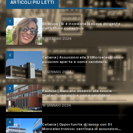
ARTICOLI PIÙ LETTI
1
Siracusa | Si è insediata la nuova dirigente
dell’Ufficio scolastico
6 FEBBRAIO 2024
2
Catania | Assunzioni alla StMicroelectronics:
posizioni aperte e come candidarsi
12 GENNAIO 2024
3
Pachino | Mancano docenti alla scuola
“Calleri”: requisiti e come candidarsi
18 GENNAIO 2024
4
Catania | Opportunità di lavoro con St
Microelectronics: centinaia di assunzioni