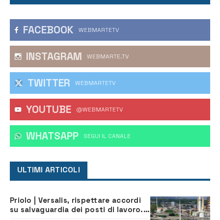
FACEBOOK
WEBMARTETV
INSTAGRAM
WEBMARTE.TV
TWITTER
WEBMARTETV
YOUTUBE
@WEBMARTETV
WHATSAPP
‎SEGUI IL CANALE
ULTIMI ARTICOLI
Priolo | Versalis, rispettare accordi
su salvaguardia dei posti di lavoro. Il
sindaco scrive alla società