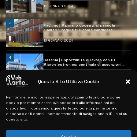
12 GENNAIO 2024
3
Pachino | Mancano docenti alla scuola
“Calleri”: requisiti e come candidarsi
18 GENNAIO 2024
4
Catania | Opportunità di lavoro con St
Microelectronics: centinaia di assunzioni
previste
28 MARZO 2024
Questo Sito Utilizza Cookie
Per fornire le migliori esperienze, utilizziamo tecnologie come i
MAPPA DEL SITO
cookie per memorizzare e/o accedere alle informazioni del
dispositivo. Il consenso a queste tecnologie ci permetterà di
> NOTIZIE
elaborare dati come il comportamento di navigazione o ID unici su
questo sito.
> EDIZIONI LOCALI
> CONTATTI
Accetta