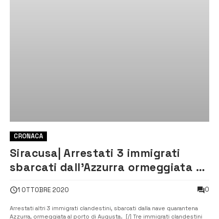
CRONACA
Siracusa| Arrestati 3 immigrati
sbarcati dall’Azzurra ormeggiata al
porto di Augusta
0
1 OTTOBRE 2020
Arrestati altri 3 immigrati clandestini, sbarcati dalla nave quarantena
Azzurra, ormeggiata al porto di Augusta. [/] Tre immigrati clandestini