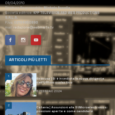
09/04/2010
Direttore Responsabile:
Michele Accolla
Società editrice:
KFP TELEVISION AND WEB PRODUCTIONS
S.R.L.S.
P.Iva:
02184950893
mail:
redazione@webmarte.tv
ARTICOLI PIÙ LETTI
1
Siracusa | Si è insediata la nuova dirigente
dell’Ufficio scolastico
6 FEBBRAIO 2024
2
Catania | Assunzioni alla StMicroelectronics:
posizioni aperte e come candidarsi