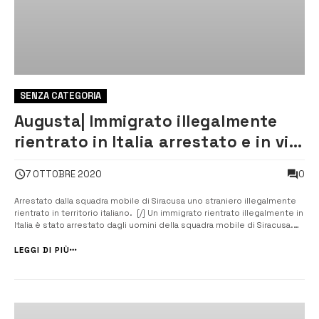
SENZA CATEGORIA
Augusta| Immigrato illegalmente
rientrato in Italia arrestato e in via
di rimpatrio
0
7 OTTOBRE 2020
Arrestato dalla squadra mobile di Siracusa uno straniero illegalmente
rientrato in territorio italiano. [/] Un immigrato rientrato illegalmente in
Italia è stato arrestato dagli uomini della squadra mobile di Siracusa.
Nel corso delle fasi di sbarco dei numerosi immigrati presenti a bordo
della nave “Azzurra”, ormeggiata nella rada del porto ...
LEGGI DI PIÙ