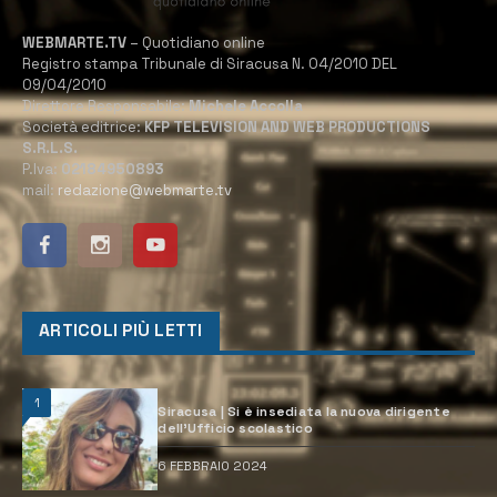
WEBMARTE.TV
– Quotidiano online
Registro stampa Tribunale di Siracusa N. 04/2010 DEL
09/04/2010
Direttore Responsabile:
Michele Accolla
Società editrice:
KFP TELEVISION AND WEB PRODUCTIONS
S.R.L.S.
P.Iva:
02184950893
mail:
redazione@webmarte.tv
ARTICOLI PIÙ LETTI
1
Siracusa | Si è insediata la nuova dirigente
dell’Ufficio scolastico
6 FEBBRAIO 2024