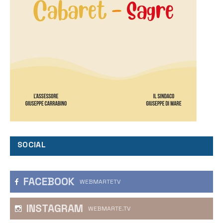
SOCIAL
FACEBOOK
WEBMARTETV
INSTAGRAM
WEBMARTE.TV