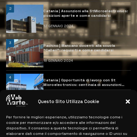
2
Catania | Assunzioni alla StMicroelectronics:
posizioni aperte e come candidarsi
12 GENNAIO 2024
3
Pachino | Mancano docenti alla scuola
“Calleri”: requisiti e come candidarsi
18 GENNAIO 2024
4
Catania | Opportunità di lavoro con St
Microelectronics: centinaia di assunzioni
previste
28 MARZO 2024
Questo Sito Utilizza Cookie
Per fornire le migliori esperienze, utilizziamo tecnologie come i
MAPPA DEL SITO
cookie per memorizzare e/o accedere alle informazioni del
dispositivo. Il consenso a queste tecnologie ci permetterà di
> NOTIZIE
elaborare dati come il comportamento di navigazione o ID unici su