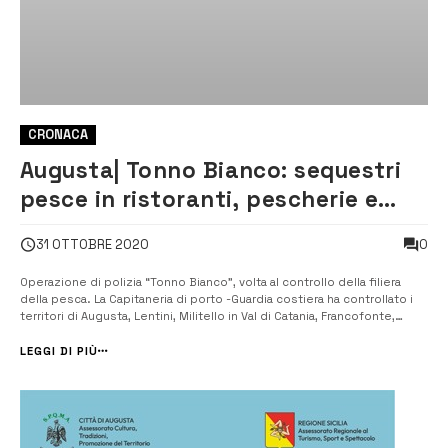
CRONACA
Augusta| Tonno Bianco: sequestri
pesce in ristoranti, pescherie e
bancarelle
0
31 OTTOBRE 2020
Operazione di polizia “Tonno Bianco”, volta al controllo della filiera
della pesca. La Capitaneria di porto -Guardia costiera ha controllato i
territori di Augusta, Lentini, Militello in Val di Catania, Francofonte,
Priolo Gargallo e Ferla. Numerosi i sequestri, per un ammontare di circa
chilogrammi 100 di prodotto ittico, per violazione delle...
LEGGI DI PIÙ