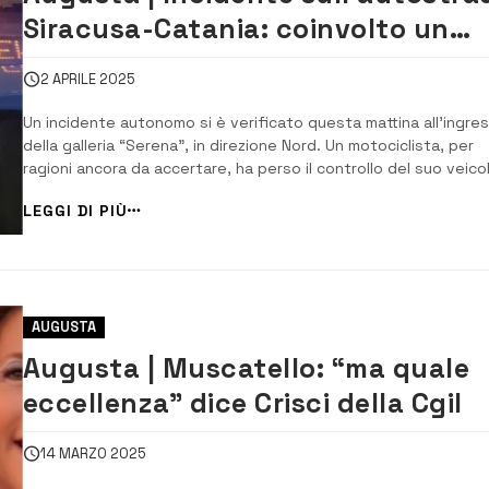
Siracusa-Catania: coinvolto un
motociclista
2 APRILE 2025
Un incidente autonomo si è verificato questa mattina all’ingre
della galleria “Serena”, in direzione Nord. Un motociclista, per
ragioni ancora da accertare, ha perso il controllo del suo veico
riportando fortunatamente solo ferite lievi. I soccorsi sono
LEGGI DI PIÙ
prontamente intervenuti e hanno trasportato il ferito all’osp...
AUGUSTA
Augusta | Muscatello: “ma quale
eccellenza” dice Crisci della Cgil
14 MARZO 2025