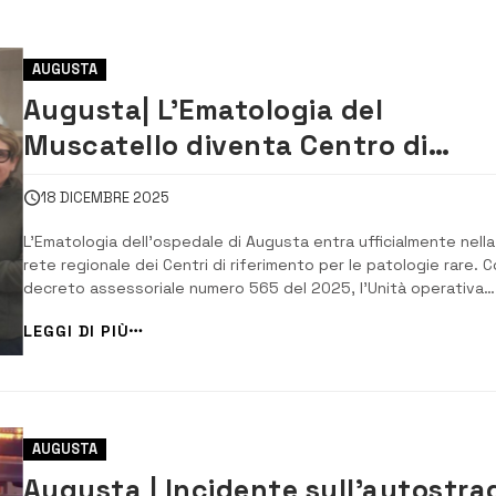
AUGUSTA
Augusta| L’Ematologia del
Muscatello diventa Centro di
riferimento regionale per le malatt
18 DICEMBRE 2025
rare
L’Ematologia dell’ospedale di Augusta entra ufficialmente nella
rete regionale dei Centri di riferimento per le patologie rare. Co
decreto assessoriale numero 565 del 2025, l’Unità operativa
complessa ha ottenuto l’accreditamento per la diagnosi e la c
LEGGI DI PIÙ
di specifiche malattie rare, rafforzando il ruolo dell’ospedale
all’interno del siste...
AUGUSTA
Augusta | Incidente sull’autostra