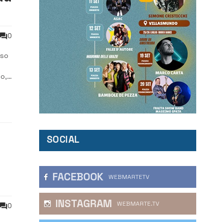
0
sso
lo,
SOCIAL
FACEBOOK
WEBMARTETV
INSTAGRAM
WEBMARTE.TV
0