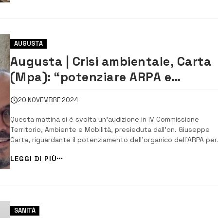
iniziato il trattam...
AUGUSTA
Augusta | Crisi ambientale, Carta
(Mpa): “potenziare ARPA e
ospedale Muscatello”
20 NOVEMBRE 2024
Questa mattina si è svolta un’audizione in IV Commissione
Territorio, Ambiente e Mobilità, presieduta dall’on. Giuseppe
Carta, riguardante il potenziamento dell’organico dell’ARPA per
estendere le attività dell’AERCA nella provincia di Siracusa. “Dal
LEGGI DI PIÙ
2005 – afferma Peppe Carta -l’area costituita dai territori dei
comuni...
SANITÀ