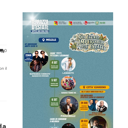
ie
0
n il
ura
da