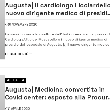
Augusta| Il cardiologo Licciardell
nuovo dirigente medico di presidi
del Muscatello
6 NOVEMBRE 2020
Giovanni Licciardello direttore dell’Unità operativa complessa d
Cardiologia/Utic del Muscatello è il nuovo dirigente medico di
presidio dell’ospedale di Augusta. [/] Il nuovo dirigente medico
presidio (direttore sanitario) dell’ospedale di Augusta è Giovan
LEGGI DI PIÙ
Licciardello, direttore dell’Unità operativa complessa di
Cardiologia/Utic del Mu...
ATTUALITÀ
Augusta| Medicina convertita in
Covid center: esposto alla Procur
del consigliere Di Mare
1 APRILE 2020