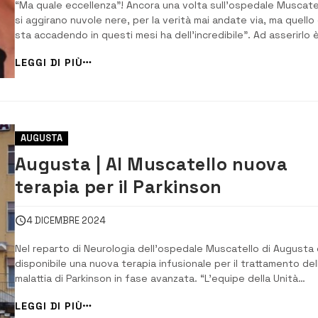
“Ma quale eccellenza”! Ancora una volta sull’ospedale Muscate
si aggirano nuvole nere, per la verità mai andate via, ma quello
sta accadendo in questi mesi ha dell’incredibile”. Ad asserirlo 
Lorena Crisci, segretaria della Camera del lavoro Cgil. “Da temp
LEGGI DI PIÙ
dichiara la sindacalista – segnaliamo preoccupazione per i ...
AUGUSTA
Augusta | Al Muscatello nuova
terapia per il Parkinson
4 DICEMBRE 2024
Nel reparto di Neurologia dell’ospedale Muscatello di Augusta 
disponibile una nuova terapia infusionale per il trattamento del
malattia di Parkinson in fase avanzata. “L’equipe della Unità
operativa di Neurologia diretta da Valeria Drago – annuncia il
LEGGI DI PIÙ
direttore sanitario dell’Asp di Siracusa Salvatore Madonia – ha