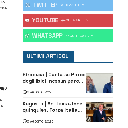
llo
TWITTER
WEBMARTETV
 che
è
YOUTUBE
o –
@WEBMARTETV
WHATSAPP
‎SEGUI IL CANALE
ULTIMI ARTICOLI
Siracusa | Carta su Parco
degli Iblei: nessun parco
può nascere contro le
0
6 AGOSTO 2026
comunità e il territorio
è
Augusta | Rottamazione
la
quinquies, Forza Italia
rivendica il risultato:
6 AGOSTO 2026
«La proposta è nostra»