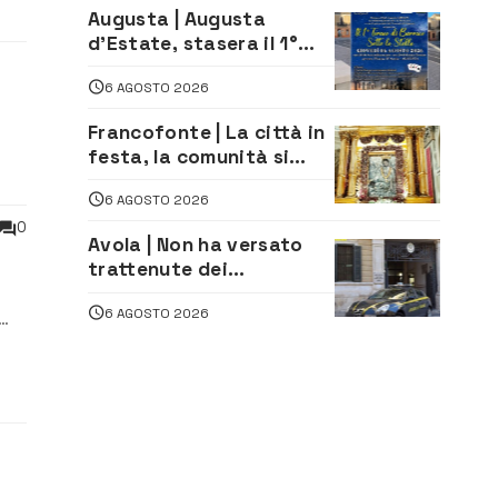
Augusta | Augusta
d’Estate, stasera il 1°
Torneo di Burraco sotto
6 AGOSTO 2026
le Stelle: piazza
D’Astorga già sold out
Francofonte | La città in
festa, la comunità si
affida alla Madonna
6 AGOSTO 2026
della Neve tra fede e
tradizione
0
Avola | Non ha versato
trattenute dei
lavoratori: sequestrati
6 AGOSTO 2026
oltre 700 mila euro a
imprenditore della
climatizzazione