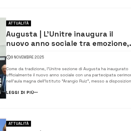
ATTUALITÀ
Augusta | L’Unitre inaugura il
nuovo anno sociale tra emozione,
cultura e progetti condivisi
9 NOVEMBRE 2025
Come da tradizione, l’Unitre sezione di Augusta ha inaugurato
ufficialmente il nuovo anno sociale con una partecipata cerimo
nell’aula magna dell’Istituto “Arangio Ruiz”, messo a disposizio
dalla scuola anche per il nuovo ciclo di incontri settimanali.
LEGGI DI PIÙ
L’evento si è aperto con il saluto del segretario e cerimoniere
Carmelo Addia, che dopo...
ATTUALITÀ