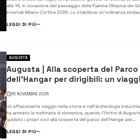
alle 14, in occasione del passaggio della Fiamma Olimpica dei Gi
Invernali Milano-Cortina 2026. Lo stabilisce un’ordinanza sinda
emanata per consentire la massima partecipazione della
LEGGI DI PIÙ
cittadinanza, in particolare degli studenti, a un evento di
eccezionale valore educativ...
AUGUSTA
Augusta | Alla scoperta del Parco
dell’Hangar per dirigibili: un viagg
nella memoria
10 NOVEMBRE 2025
Un affascinante viaggio nella storia e nell’archeologia industria
ha animato la mattinata di domenica, quando l’Unitre di August
guidato i propri soci alla scoperta del parco dell’Hangar per
Dirigibili, uno dei luoghi più emblematici e suggestivi del territor
LEGGI DI PIÙ
L’iniziativa, inserita nel calendario del Festival “Le Vie dei Tesor
2025,...