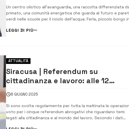
“Generazione Bellezza”
Un centro olistico all’avanguardia, una raccolta differenziata d
primato, una comunità energetica che guarda al futuro e paret
verdi nelle scuole per il riciclo dell’acqua: Ferla, piccolo borgo i
provincia di Siracusa, è oggi un esempio virtuoso di rinascita
LEGGI DI PIÙ
sostenibile, in cui il rispetto per l’ambiente si intreccia con que
per le perso...
ATTUALITÀ
Siracusa | Referendum su
cittadinanza e lavoro: alle 12
affluenza al 5,80%
8 GIUGNO 2025
Si sono svolte regolarmente per tutta la mattinata le operazion
voto per i cinque referendum abrogativi che riguardano temi
legati alla cittadinanza e al mondo del lavoro. Secondo i dati
diffusi dal Comune, alle ore 12 l’affluenza alle urne nel territorio
LEGGI DI PIÙ