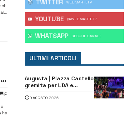
TWITTER
WEBMARTETV
ochi
cale
YOUTUBE
@WEBMARTETV
WHATSAPP
‎SEGUI IL CANALE
ULTIMI ARTICOLI
io
Augusta | Piazza Castello
gremita per LDA e
Aka7even: musica, colori
0
9 AGOSTO 2026
ed emozioni per
“Augusta d’Estate”
le
a ha
io.
i”