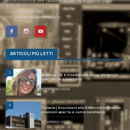
Società editrice:
KFP TELEVISION AND WEB PRODUCTIONS
S.R.L.S.
P.Iva:
02184950893
mail:
redazione@webmarte.tv
ARTICOLI PIÙ LETTI
1
Siracusa | Si è insediata la nuova dirigente
dell’Ufficio scolastico
6 FEBBRAIO 2024
2
Catania | Assunzioni alla StMicroelectronics:
posizioni aperte e come candidarsi
12 GENNAIO 2024