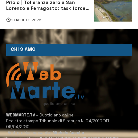
Priolo | Tolleranza zero a San
Lorenzo e Ferragosto: task force
contro degrado e caos sul litorale,
navette gratuite
10 AGOSTO 2026
CHI SIAMO
WEBMARTE.TV
– Quotidiano online
Registro stampa Tribunale di Siracusa N. 04/2010 DEL
09/04/2010
Direttore Responsabile:
Michele Accolla