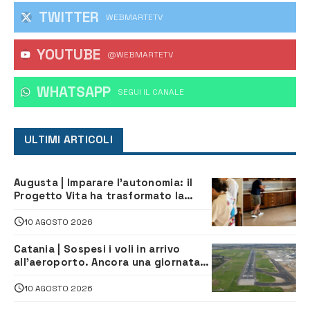
TWITTER
WEBMARTETV
YOUTUBE
@WEBMARTETV
WHATSAPP
‎SEGUI IL CANALE
ULTIMI ARTICOLI
Augusta | Imparare l’autonomia: il
Progetto Vita ha trasformato la
quotidianità in una palestra di
indipendenza
10 AGOSTO 2026
Catania | Sospesi i voli in arrivo
all’aeroporto. Ancora una giornata
di disagi per i viaggiatori
10 AGOSTO 2026