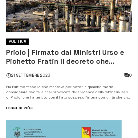
POLITICA
Priolo | Firmato dai Ministri Urso e
Pichetto Fratin il decreto che
dovrebbe chiudere la vicenda Isab
0
21 SETTEMBRE 2023
Era l’ultimo tassello che mancava per poter in qualche modo
considerare risolta la crisi provocata dalla vicenda della raffineria Isab
di Priolo, che ha tenuto con il fiato sospeso l’intera comunità che vive
intorno al polo industriale del siracusano. Ieri, il Ministro delle Imprese
e del Made in Italy Adolfo Urso e quello dell’Ambiente e [&he...
LEGGI DI PIÙ