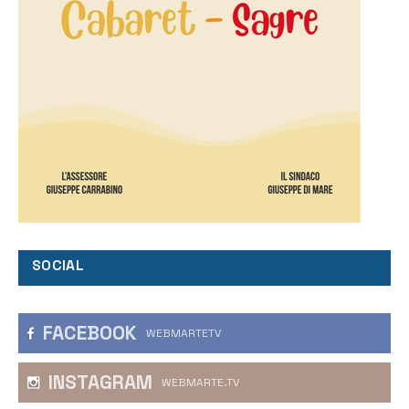
SOCIAL
FACEBOOK
WEBMARTETV
INSTAGRAM
WEBMARTE.TV