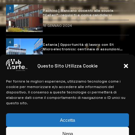
3
Pachino | Mancano docenti alla scuola
“Calleri”: requisiti e come candidarsi
18 GENNAIO 2024
4
Catania | Opportunità di lavoro con St
Microelectronics: centinaia di assunzioni
previste
28 MARZO 2024
Questo Sito Utilizza Cookie
Per fornire le migliori esperienze, utilizziamo tecnologie come i
MAPPA DEL SITO
cookie per memorizzare e/o accedere alle informazioni del
dispositivo. Il consenso a queste tecnologie ci permetterà di
> NOTIZIE
elaborare dati come il comportamento di navigazione o ID unici su
questo sito.
> EDIZIONI LOCALI
> CONTATTI
Accetta
> INFO
Nega