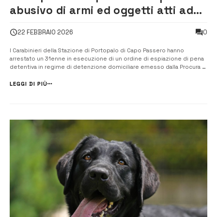
abusivo di armi ed oggetti atti ad
offendere: arrestato 31enne
0
22 FEBBRAIO 2026
I Carabinieri della Stazione di Portopalo di Capo Passero hanno
arrestato un 31enne in esecuzione di un ordine di espiazione di pena
detentiva in regime di detenzione domiciliare emesso dalla Procura di
Siracusa. L’uomo, con precedenti penali e di polizia, è stato
condannato a 1 anno di reclusione per porto abusivo di armi ed
LEGGI DI PIÙ
oggetti […...