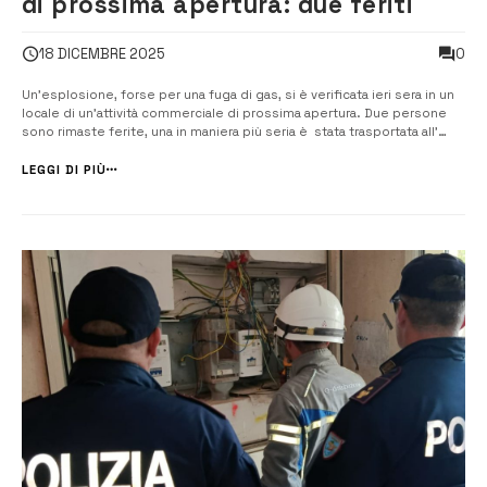
di prossima apertura: due feriti
0
18 DICEMBRE 2025
Un’esplosione, forse per una fuga di gas, si è verificata ieri sera in un
locale di un’attività commerciale di prossima apertura. Due persone
sono rimaste ferite, una in maniera più seria è stata trasportata all’
ospedale al Cannizzaro di Catania. Lo scoppio si è verificato nel
momento in cui a Portopalo stava passando la Fiamma [&...
LEGGI DI PIÙ