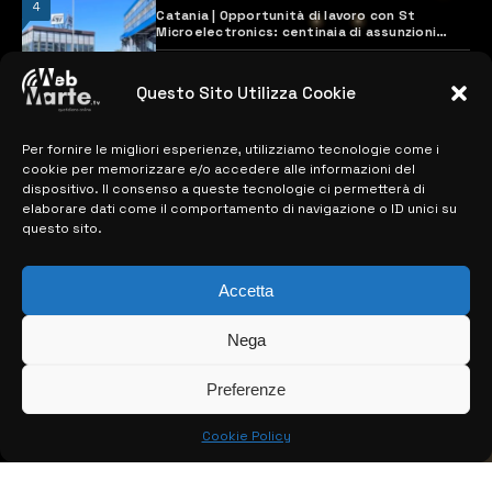
4
Catania | Opportunità di lavoro con St
Microelectronics: centinaia di assunzioni
previste
28 MARZO 2024
Questo Sito Utilizza Cookie
Per fornire le migliori esperienze, utilizziamo tecnologie come i
MAPPA DEL SITO
cookie per memorizzare e/o accedere alle informazioni del
dispositivo. Il consenso a queste tecnologie ci permetterà di
> NOTIZIE
elaborare dati come il comportamento di navigazione o ID unici su
questo sito.
> EDIZIONI LOCALI
> CONTATTI
Accetta
> INFO
Nega
Preferenze
Cookie Policy