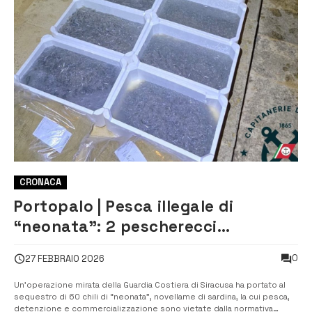
CRONACA
Portopalo | Pesca illegale di
“neonata”: 2 pescherecci
sanzionati per 12.000 euro.
0
27 FEBBRAIO 2026
Sequestrati oltre 60 chili
Un’operazione mirata della Guardia Costiera di Siracusa ha portato al
sequestro di 60 chili di “neonata”, novellame di sardina, la cui pesca,
detenzione e commercializzazione sono vietate dalla normativa