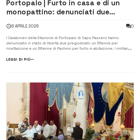
Portopalo | Furto in casa e di un
monopattino: denunciati due
uomini
0
8 APRILE 2026
I Carabinieri della Stazione di Portopalo di Capo Passero hanno
denunciato in stato di libertà due pregiudicati: un 35enne per
ricettazione e un 36enne di Pachino per furto in abitazione. I militari,
attraverso l’analisi dei video estrapolati dai sistemi di
videosorveglianza e grazie alle informazioni fornite da alcuni cittadini,
LEGGI DI PIÙ
sono riusciti...