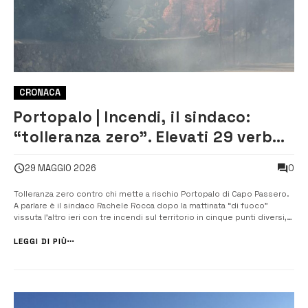
CRONACA
Portopalo | Incendi, il sindaco:
“tolleranza zero”. Elevati 29 verbali
per 60 mila euro di multe
0
29 MAGGIO 2026
Tolleranza zero contro chi mette a rischio Portopalo di Capo Passero.
A parlare è il sindaco Rachele Rocca dopo la mattinata “di fuoco”
vissuta l’altro ieri con tre incendi sul territorio in cinque punti diversi,
che hanno impegnato per diverse ore senza sosta i Vigili del fuoco
insieme al Gruppo comunale dei volontari dei Protezione [&hellip...
LEGGI DI PIÙ