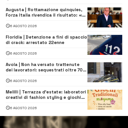
Augusta | Rottamazione quinquies,
Forza Italia rivendica il risultato: «La
proposta è nostra»
6 AGOSTO 2026
Floridia | Detenzione a fini di spaccio
di crack: arrestato 22enne
6 AGOSTO 2026
Avola | Non ha versato trattenute
dei lavoratori: sequestrati oltre 700
mila euro a imprenditore della
climatizzazione
6 AGOSTO 2026
Melilli | Terrazza d’estate: laboratori
creativi di fashion styling e giochi
tradizionali di Zuimama, ecco come
iscriversi
6 AGOSTO 2026