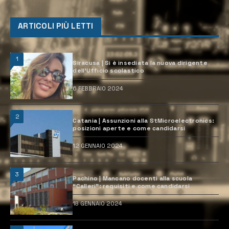
ARTICOLI PIÙ LETTI
1
Siracusa | Si è insediata la nuova dirigente
dell’Ufficio scolastico
6 FEBBRAIO 2024
2
Catania | Assunzioni alla StMicroelectronics:
posizioni aperte e come candidarsi
12 GENNAIO 2024
3
Pachino | Mancano docenti alla scuola
“Calleri”: requisiti e come candidarsi
18 GENNAIO 2024