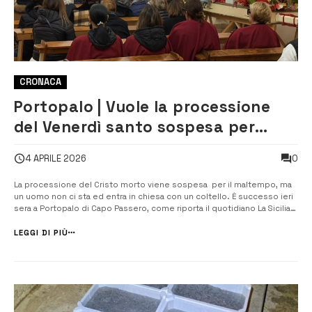
CRONACA
Portopalo | Vuole la processione
del Venerdì santo sospesa per
maltempo: irrompe in chiesa con
0
4 APRILE 2026
un coltello
La processione del Cristo morto viene sospesa per il maltempo, ma
un uomo non ci sta ed entra in chiesa con un coltello. È successo ieri
sera a Portopalo di Capo Passero, come riporta il quotidiano La Sicilia
che racconta di momenti di tensione nella chiesa San Gaetano. Qui i
fedeli si erano riunti in preghiera per [&hell...
LEGGI DI PIÙ