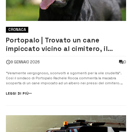
CRONACA
Portopalo | Trovato un cane
impiccato vicino al cimitero, il
sindaco: “sconvolti, chi sa parli”
0
9 GENNAIO 2026
“Veramente vergognoso, sconvolti e sgomenti per la vile crudeltà”.
Così il sindaco di Portopalo Rachele Rocca commenta la macabra
scoperta di un cane impiccato ad un albero nei pressi del cimitero.
“Un episodio che lascia sgomenta l’intera comunità e che, per la
gravità delle circostanze, impone una ferma condanna da parte delle
LEGGI DI PIÙ
istituzioni e ...