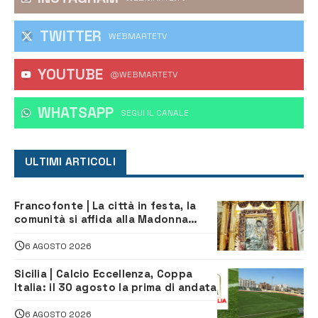
TWITTER
WEBMARTETV
YOUTUBE
@WEBMARTETV
WHATSAPP
‎SEGUI IL CANALE
ULTIMI ARTICOLI
Francofonte | La città in festa, la
comunità si affida alla Madonna
della Neve tra fede e tradizione
6 AGOSTO 2026
Sicilia | Calcio Eccellenza, Coppa
Italia: il 30 agosto la prima di andata
6 AGOSTO 2026