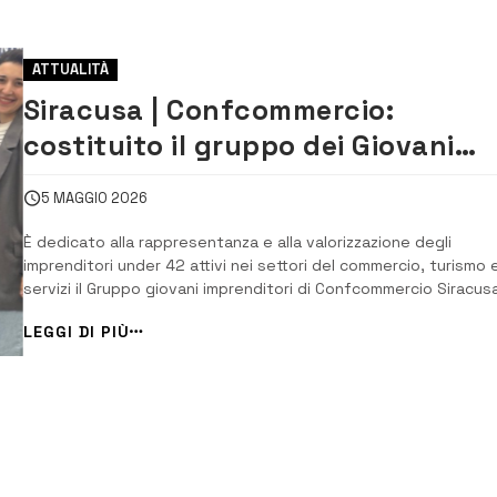
ATTUALITÀ
Siracusa | Confcommercio:
costituito il gruppo dei Giovani
imprenditori
5 MAGGIO 2026
È dedicato alla rappresentanza e alla valorizzazione degli
imprenditori under 42 attivi nei settori del commercio, turismo 
servizi il Gruppo giovani imprenditori di Confcommercio Siracusa
L’assemblea, tenutasi ieri sera, ha eletto presidente Alberto
LEGGI DI PIÙ
Scamacca, titolare di un’impresa che opera nel settore del
fotovoltaico, e il consiglio dire...