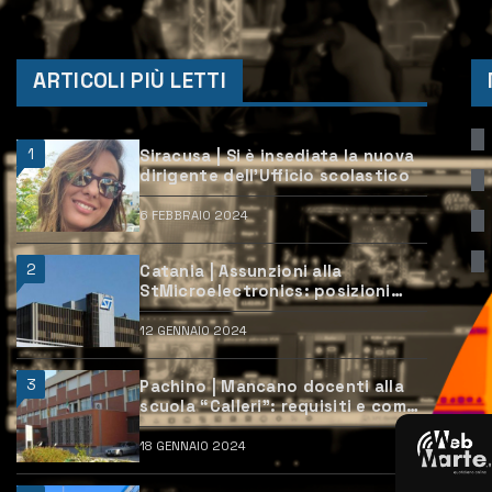
ARTICOLI PIÙ LETTI
1
Siracusa | Si è insediata la nuova
dirigente dell’Ufficio scolastico
6 FEBBRAIO 2024
2
Catania | Assunzioni alla
StMicroelectronics: posizioni
aperte e come candidarsi
12 GENNAIO 2024
3
Pachino | Mancano docenti alla
scuola “Calleri”: requisiti e come
candidarsi
18 GENNAIO 2024