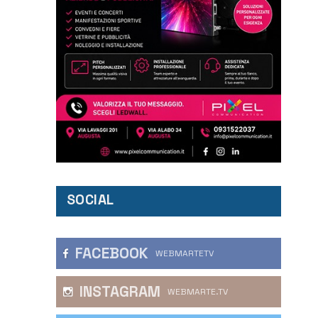
SOCIAL
FACEBOOK
WEBMARTETV
INSTAGRAM
WEBMARTE.TV