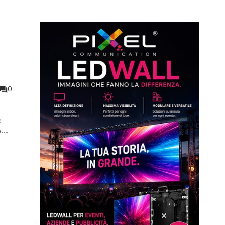
0
e
.