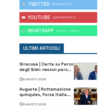
TWITTER
WEBMARTETV
YOUTUBE
@WEBMARTETV
WHATSAPP
‎SEGUI IL CANALE
ULTIMI ARTICOLI
Siracusa | Carta su Parco
degli Iblei: nessun parco
può nascere contro le
6 AGOSTO 2026
comunità e il territorio
Augusta | Rottamazione
quinquies, Forza Italia
rivendica il risultato:
6 AGOSTO 2026
«La proposta è nostra»