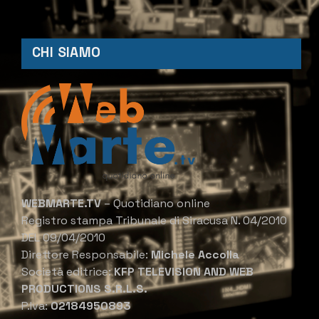
CHI SIAMO
WEBMARTE.TV
– Quotidiano online
Registro stampa Tribunale di Siracusa N. 04/2010
DEL 09/04/2010
Direttore Responsabile:
Michele Accolla
Società editrice:
KFP TELEVISION AND WEB
PRODUCTIONS S.R.L.S.
P.Iva:
02184950893