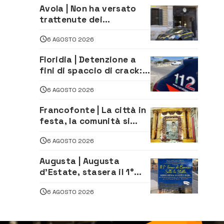
Avola | Non ha versato
trattenute dei
lavoratori: sequestrati
6 AGOSTO 2026
oltre 700 mila euro a
imprenditore della
Floridia | Detenzione a
climatizzazione
fini di spaccio di crack:
arrestato 22enne
6 AGOSTO 2026
Francofonte | La città in
festa, la comunità si
affida alla Madonna
6 AGOSTO 2026
della Neve tra fede e
tradizione
Augusta | Augusta
d’Estate, stasera il 1°
Torneo di Burraco sotto
6 AGOSTO 2026
le Stelle: piazza
D’Astorga già sold out