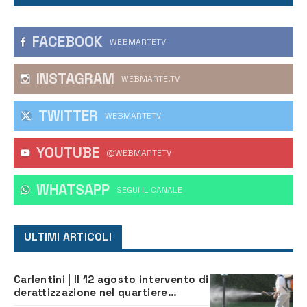
FACEBOOK
WEBMARTETV
INSTAGRAM
WEBMARTE.TV
TWITTER
WEBMARTETV
YOUTUBE
@WEBMARTETV
WHATSAPP
‎SEGUI IL CANALE
ULTIMI ARTICOLI
Carlentini | Il 12 agosto intervento di
derattizzazione nel quartiere
Santuzzi