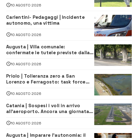
10 AGOSTO 2026
Carlentini- Pedagaggi | Incidente
autonomo, una vittima
10 AGOSTO 2026
Augusta | Villa comunale:
confermate le tutele previste dalla
Soprintendenza
10 AGOSTO 2026
Priolo | Tolleranza zero a San
Lorenzo e Ferragosto: task force
contro degrado e caos sul litorale,
navette gratuite
10 AGOSTO 2026
Catania | Sospesi i voli in arrivo
all’aeroporto. Ancora una giornata
di disagi per i viaggiatori
10 AGOSTO 2026
Augusta | Imparare l’autonomia: il