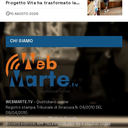
Progetto Vita ha trasformato la
quotidianità in una palestra di
indipendenza
10 AGOSTO 2026
CHI SIAMO
WEBMARTE.TV
– Quotidiano online
Registro stampa Tribunale di Siracusa N. 04/2010 DEL
09/04/2010
Direttore Responsabile:
Michele Accolla
Società editrice:
KFP TELEVISION AND WEB PRODUCTIONS