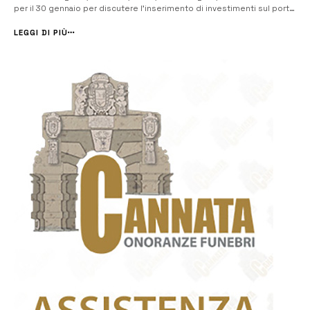
per il 30 gennaio per discutere l’inserimento di investimenti sul porto
di Augusta nel Recovery Fund. “Nel piano devono essere inseriti i
progetti di riconversione industriale del polo petrolchim...
LEGGI DI PIÙ