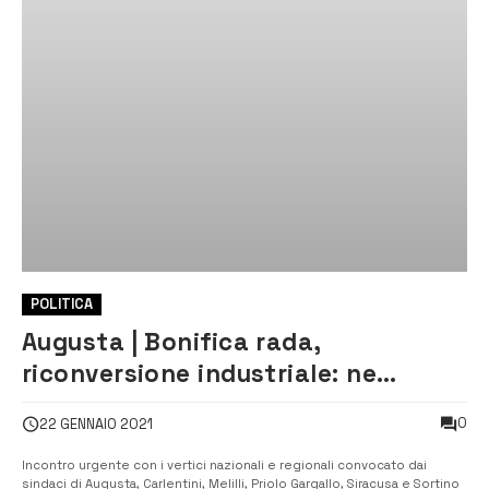
POLITICA
Augusta | Bonifica rada,
riconversione industriale: ne
chiedono l’inserimento nel
0
22 GENNAIO 2021
Recovery Fund i sindaci
Incontro urgente con i vertici nazionali e regionali convocato dai
sindaci di Augusta, Carlentini, Melilli, Priolo Gargallo, Siracusa e Sortino