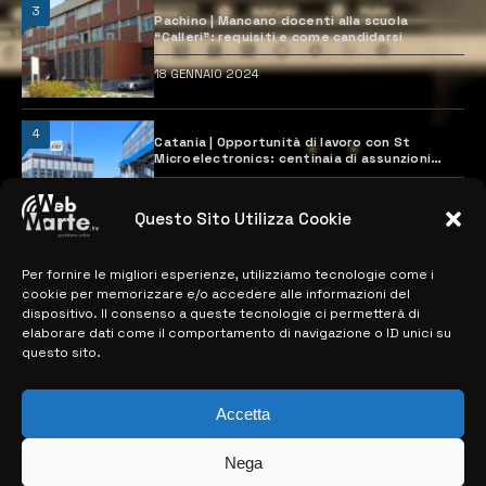
3
Pachino | Mancano docenti alla scuola
“Calleri”: requisiti e come candidarsi
18 GENNAIO 2024
4
Catania | Opportunità di lavoro con St
Microelectronics: centinaia di assunzioni
previste
28 MARZO 2024
Questo Sito Utilizza Cookie
Per fornire le migliori esperienze, utilizziamo tecnologie come i
MAPPA DEL SITO
cookie per memorizzare e/o accedere alle informazioni del
dispositivo. Il consenso a queste tecnologie ci permetterà di
> NOTIZIE
elaborare dati come il comportamento di navigazione o ID unici su
questo sito.
> EDIZIONI LOCALI
> CONTATTI
Accetta
> INFO
Nega