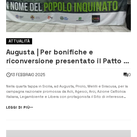
ATTUALITÀ
Augusta | Per bonifiche e
riconversione presentato il Patto di
comunità
0
13 FEBBRAIO 2025
Nella quarta tappa in Sicilia, ad Augusta, Priolo, Melilli e Siracusa, per la
campagna nazionale promossa da Acli, Agesci, Arci, Azione Cattolica
Italiana, Legambiente e Libera con protagonista il Sito di interesse
Nazionale (Sin) di Priolo, dopo il flash mob di ieri mattina a Priolo nel
tardo pomeriggio ad Augusta, nell’oratorio Santa Maria G...
LEGGI DI PIÙ