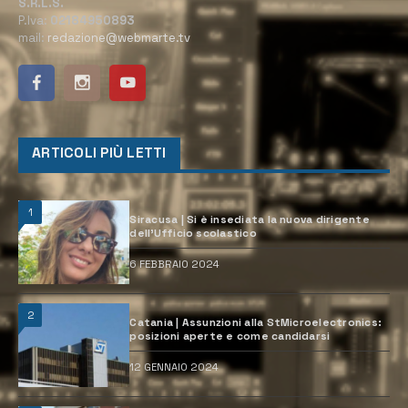
S.R.L.S.
P.Iva:
02184950893
mail:
redazione@webmarte.tv
ARTICOLI PIÙ LETTI
1
Siracusa | Si è insediata la nuova dirigente
dell’Ufficio scolastico
6 FEBBRAIO 2024
2
Catania | Assunzioni alla StMicroelectronics:
posizioni aperte e come candidarsi
12 GENNAIO 2024