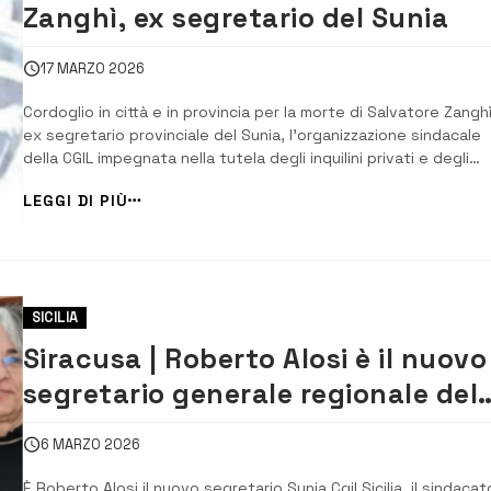
Zanghì, ex segretario del Sunia
17 MARZO 2026
Cordoglio in città e in provincia per la morte di Salvatore Zanghì
ex segretario provinciale del Sunia, l’organizzazione sindacale
della CGIL impegnata nella tutela degli inquilini privati e degli
assegnatari di edilizia pubblica. Ci lascia a 70 anni, dopo una
LEGGI DI PIÙ
malattia, una persona apprezzata da tutti per il suo impegno a
favore dei più fragi...
SICILIA
Siracusa | Roberto Alosi è il nuovo
segretario generale regionale del
Sunia Cgil
6 MARZO 2026
È Roberto Alosi il nuovo segretario Sunia Cgil Sicilia, il sindacat