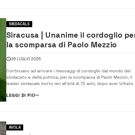
SINDACALE
Siracusa | Unanime il cordoglio pe
la scomparsa di Paolo Mezzio
26 LUGLIO 2025
Continuano ad arrivare i messaggi di cordoglio dal mondo del
sindacato e della politica, per la scomparsa di Paolo Mezzio, il
leader sindacale morto ieri all’età di 72 anni, dopo aver lottato
alcuni anni contro una terribile malattia. Il deputato regionale C
LEGGI DI PIÙ
Auteri, di Sortino come Mezzio, lo ricorda come “uomo raffinat
intelligente...
AVOLA