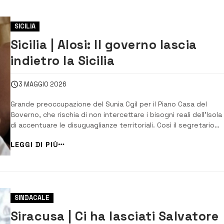
SICILIA
Sicilia | Alosi: Il governo lascia
indietro la Sicilia
3 MAGGIO 2026
Grande preoccupazione del Sunia Cgil per il Piano Casa del
Governo, che rischia di non intercettare i bisogni reali dell’Isola
di accentuare le disuguaglianze territoriali. Così il segretario
regionale del sindacato degli inquilini Robero Alosi. “In Sicilia
LEGGI DI PIÙ
l’emergenza abitativa non può essere separata dalla condizio
economica e produttiva...
SINDACALE
Siracusa | Ci ha lasciati Salvatore