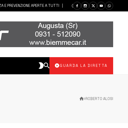
 PREVENZIONE APERTE A TUTTI
7 AGOSTO 2026
PACHINO | SI I
GUARDA LA DIRETTA
ROBERTO ALOSI