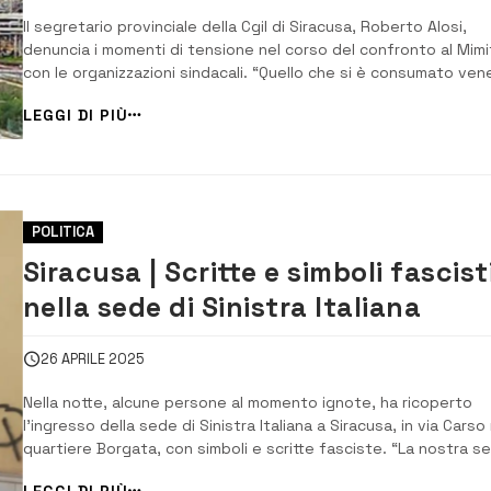
Il segretario provinciale della Cgil di Siracusa, Roberto Alosi,
denuncia i momenti di tensione nel corso del confronto al Mimi
con le organizzazioni sindacali. “Quello che si è consumato ven
al MIMIT, dove eravamo presenti, non è solo uno sgarbo
LEGGI DI PIÙ
istituzionale: è l’emblema di un governo che volta le spalle ai
territori industriali d...
POLITICA
Siracusa | Scritte e simboli fascist
nella sede di Sinistra Italiana
26 APRILE 2025
Nella notte, alcune persone al momento ignote, ha ricoperto
l’ingresso della sede di Sinistra Italiana a Siracusa, in via Carso 
quartiere Borgata, con simboli e scritte fasciste. “La nostra s
è stata imbrattata da simboli e scritte fasciste.È la terza volta
LEGGI DI PIÙ