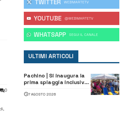
TWITTER
WEBMARTETV
YOUTUBE
 e
@WEBMARTETV
 a
WHATSAPP
‎SEGUI IL CANALE
ULTIMI ARTICOLI
Pachino | Si inaugura la
prima spiaggia inclusiva
della provincia:
0
7 AGOSTO 2026
assistenza e prevenzione
aperte a tutti
di,