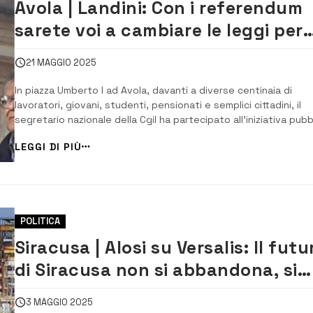
Avola | Landini: Con i referendum
sarete voi a cambiare le leggi per
aumentare i diritti delle persone
21 MAGGIO 2025
In piazza Umberto I ad Avola, davanti a diverse centinaia di
lavoratori, giovani, studenti, pensionati e semplici cittadini, il
segretario nazionale della Cgil ha partecipato all’iniziativa pubb
promossa dalla Federazione di Siracusa per celebrare il 55°
LEGGI DI PIÙ
anniversario dello Statuto dei Lavoratori. È stato un evento da
forte sapore simbolic...
POLITICA
Siracusa | Alosi su Versalis: Il futu
di Siracusa non si abbandona, si
costruisce
3 MAGGIO 2025