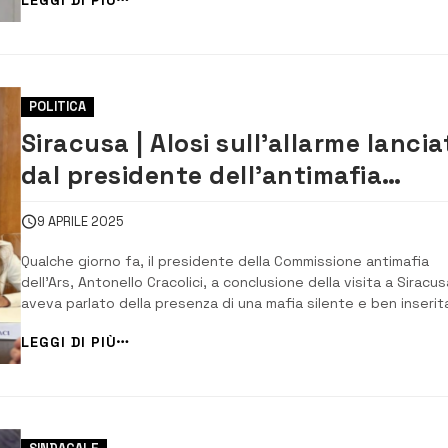
che accade.Questa volta è chiaramente una ritorsione di sta
fascista alla man...
POLITICA
Siracusa | Alosi sull’allarme lancia
dal presidente dell’antimafia
regionale
9 APRILE 2025
Qualche giorno fa, il presidente della Commissione antimafia
dell’Ars, Antonello Cracolici, a conclusione della visita a Siracus
aveva parlato della presenza di una mafia silente e ben inserit
nel tessuto economico e sociale in provincia di Siracusa. Cracol
LEGGI DI PIÙ
aveva anche parlato di una mafia che non impaurisce e non
suscita la reazione pubb...