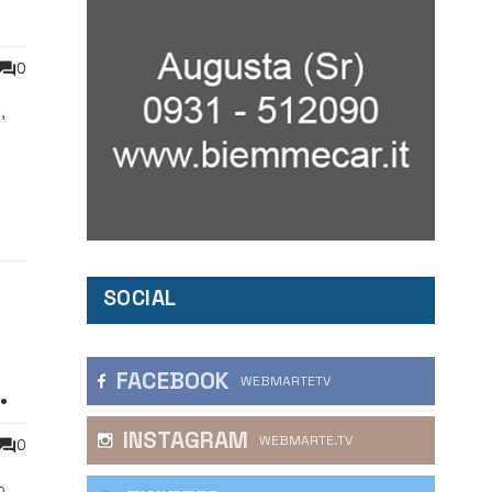
0
,
SOCIAL
FACEBOOK
WEBMARTETV
INSTAGRAM
WEBMARTE.TV
0
o