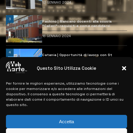
12 GENNAIO 2024
3
Pachino | Mancano docenti alla scuola
“Calleri”: requisiti e come candidarsi
18 GENNAIO 2024
4
Catania | Opportunità di lavoro con St
Microelectronics: centinaia di assunzioni
previste
Questo Sito Utilizza Cookie
28 MARZO 2024
Per fornire le migliori esperienze, utilizziamo tecnologie come i
cookie per memorizzare e/o accedere alle informazioni del
MAPPA DEL SITO
dispositivo. Il consenso a queste tecnologie ci permetterà di
elaborare dati come il comportamento di navigazione o ID unici su
questo sito.
> NOTIZIE
> EDIZIONI LOCALI
Accetta
> CONTATTI