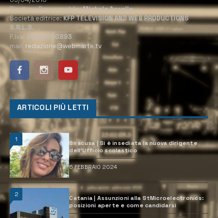
Direttore Responsabile:
Michele Accolla
Società editrice:
KFP TELEVISION AND WEB PRODUCTIONS
S.R.L.S.
P.Iva:
02184950893
mail:
redazione@webmarte.tv
ARTICOLI PIÙ LETTI
1
Siracusa | Si è insediata la nuova dirigente
dell’Ufficio scolastico
6 FEBBRAIO 2024
2
Catania | Assunzioni alla StMicroelectronics:
posizioni aperte e come candidarsi