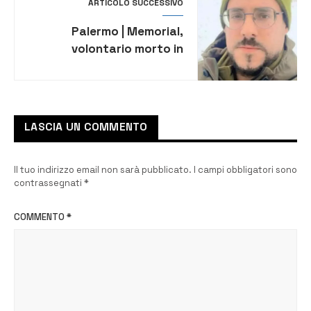
ARTICOLO SUCCESSIVO
Palermo | Memorial,
volontario morto in
Ucraina: è il siciliano
Antonio Omar Dridi
LASCIA UN COMMENTO
Il tuo indirizzo email non sarà pubblicato.
I campi obbligatori sono
contrassegnati
*
COMMENTO
*