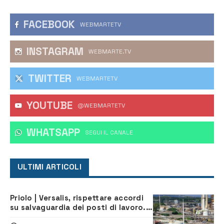
FACEBOOK
WEBMARTETV
INSTAGRAM
WEBMARTE.TV
TWITTER
WEBMARTETV
YOUTUBE
@WEBMARTETV
WHATSAPP
‎SEGUI IL CANALE
ULTIMI ARTICOLI
Priolo | Versalis, rispettare accordi
su salvaguardia dei posti di lavoro. Il
sindaco scrive alla società