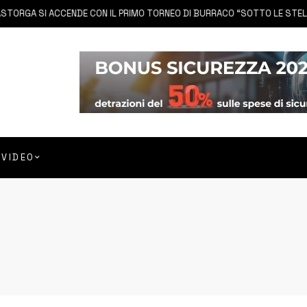
A SI ACCENDE CON IL PRIMO TORNEO DI BURRACO “SOTTO LE STELLE”
VIDEO