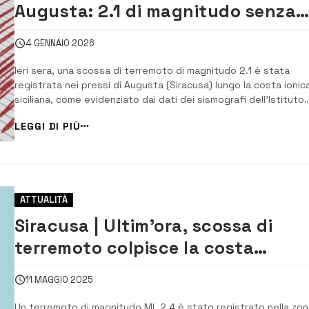
Augusta: 2.1 di magnitudo senza
danni
4 GENNAIO 2026
Ieri sera, una scossa di terremoto di magnitudo 2.1 è stata
registrata nei pressi di Augusta (Siracusa) lungo la costa ionic
siciliana, come evidenziato dai dati dei sismografi dell’Istituto
Nazionale di Geofisica e Vulcanologia (Ingv). L’evento, avvenut
LEGGI DI PIÙ
senza provocare danni a persone o cose, è stato comunque
rilevato dagli strumenti e inse...
ATTUALITÀ
Siracusa | Ultim’ora, scossa di
terremoto colpisce la costa
siracusana
11 MAGGIO 2025
Un terremoto di magnitudo ML 2.4 è stato registrato nella zon