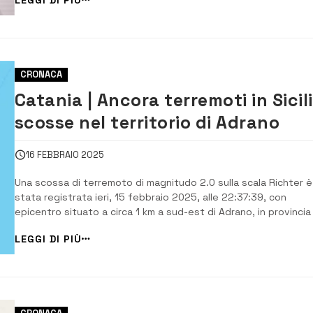
Monterosso Almo, Ragusa, Giarratana, Vittoria, Acate, Licodia
Eubea, Vizzini e Mo...
CRONACA
Catania | Ancora terremoti in Sicili
scosse nel territorio di Adrano
16 FEBBRAIO 2025
Una scossa di terremoto di magnitudo 2.0 sulla scala Richter è
stata registrata ieri, 15 febbraio 2025, alle 22:37:39, con
epicentro situato a circa 1 km a sud-est di Adrano, in provincia 
Catania. Il sisma, a una profondità di soli 2.2 km, è stato avver
LEGGI DI PIÙ
distintamente nelle zone limitrofe, ma fortunatamente non ha
causato […]