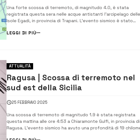
Una forte scossa di terremoto, di magnitudo 4.0, è stata
registrata questa sera nelle acque antistanti l’arcipelago dell
Isole Egadi, in provincia di Trapani. L’evento sismico è stato
localizzato dalla Sala Sismica Ingv di Roma alle 21:45:58, con un
LEGGI DI PIÙ
epicentro a 5 km di profondità, a nord-est dell’isola di Levanzo.
tremore...
ATTUALITÀ
Ragusa | Scossa di terremoto nel
sud est della Sicilia
25 FEBBRAIO 2025
Una scossa di terremoto di magnitudo 1.9 è stata registrata
questa mattina alle ore 4:53 a Chiaramonte Gulfi, in provincia di
Ragusa. L’evento sismico ha avuto una profondità di 19 chilome
I Comuni più vicini all’epicentro sono stati Comiso, Mazzarrone,
LEGGI DI PIÙ