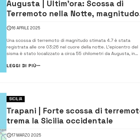
Augusta | Ultim’ora: Scossa di
Terremoto nella Notte, magnitudo
4.7
16 APRILE 2025
Una scossa di terremoto di magnitudo stimata 4.7 è stata
registrata alle ore 03:26 nel cuore della notte. L’epicentro del
sisma è stato localizzato a circa 55 chilometri da Augusta, in
provincia di Siracusa. Il terremoto è stato avvertito
LEGGI DI PIÙ
distintamente dalla popolazione, soprattutto nei centri più vici
all’epicentro. Le autorità stanno monit...
SICILIA
Trapani | Forte scossa di terremot
trema la Sicilia occidentale
17 MARZO 2025