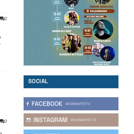
0
a
o
SOCIAL
FACEBOOK
WEBMARTETV
INSTAGRAM
WEBMARTE.TV
0
a