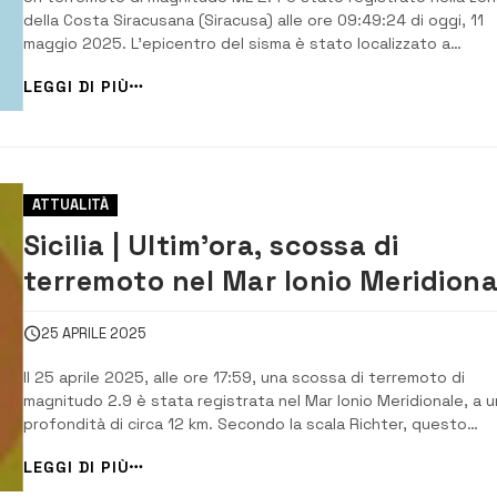
della Costa Siracusana (Siracusa) alle ore 09:49:24 di oggi, 11
maggio 2025. L’epicentro del sisma è stato localizzato a
coordinate geografiche 37.2128, 15.5065, ad una profondità di
LEGGI DI PIÙ
km. La notizia è stata diffusa dalla Sala Sismica dell’Istituto
Nazionale di Geofisi...
ATTUALITÀ
Sicilia | Ultim’ora, scossa di
terremoto nel Mar Ionio Meridiona
25 APRILE 2025
Il 25 aprile 2025, alle ore 17:59, una scossa di terremoto di
magnitudo 2.9 è stata registrata nel Mar Ionio Meridionale, a 
profondità di circa 12 km. Secondo la scala Richter, questo
evento sismico è classificato come “molto leggero” e
LEGGI DI PIÙ
generalmente non viene avvertito dalla popolazione, ma è sta
rilevato dai sismografi. Dett...