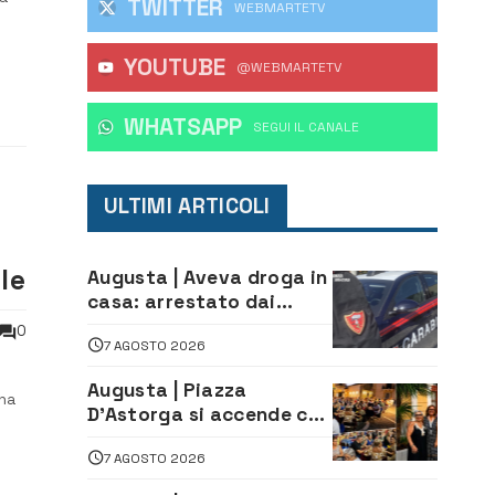
TWITTER
WEBMARTETV
YOUTUBE
 10
@WEBMARTETV
WHATSAPP
‎SEGUI IL CANALE
ULTIMI ARTICOLI
le
Augusta | Aveva droga in
casa: arrestato dai
Carabinieri 31enne
0
7 AGOSTO 2026
Augusta | Piazza
una
D’Astorga si accende con
il primo Torneo di
7 AGOSTO 2026
Burraco “Sotto le Stelle”
to