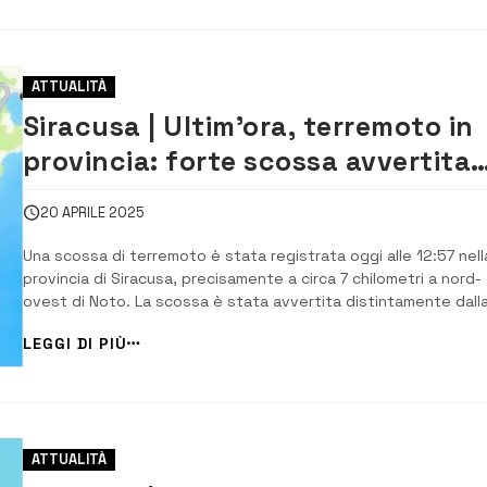
ATTUALITÀ
Siracusa | Ultim’ora, terremoto in
provincia: forte scossa avvertita
distintamente
20 APRILE 2025
Una scossa di terremoto è stata registrata oggi alle 12:57 nell
provincia di Siracusa, precisamente a circa 7 chilometri a nord-
ovest di Noto. La scossa è stata avvertita distintamente dall
popolazione nei comuni vicini, tra cui Noto, Palazzolo Acreide e
LEGGI DI PIÙ
Modica e nella frazione di Testa dell’Acqua, nonché nelle
campagne circostanti. Fo...
ATTUALITÀ