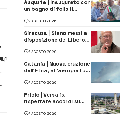
Augusta | Inaugurato con
un bagno di folla il
McDonald’s di via Aldo
7 AGOSTO 2026
Moro
Siracusa | Siano messi a
disposizione del Libero
Consorzio tutti gli atti
7 AGOSTO 2026
relativi alla
privatizzazione della Sac
0
Catania | Nuova eruzione
dell’Etna, all’aeroporto
a
Bellini voli in arrivo
7 AGOSTO 2026
dirottati
a
Priolo | Versalis,
rispettare accordi su
salvaguardia dei posti di
7 AGOSTO 2026
lavoro. Il sindaco scrive
alla società