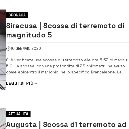
CRONACA
Siracusa | Scossa di terremoto di
magnitudo 5
10 GENNAIO 2026
Si è verificata una scossa di terremoto alle ore 5.53 di magni
5.0. La scossa, con una profondità di 33 chilometri, ha avuto
come epicentro il mar Ionio, nello specifico Brancaleone. La
scossa è stata avvertita in tutta la provincia di Siracusa e anc
LEGGI DI PIÙ
nel catanese. Al momento non si registrano danni a persone o 
ATTUALITÀ
Augusta | Scossa di terremoto ad