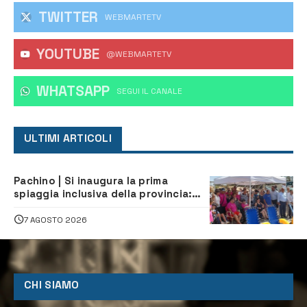
TWITTER
WEBMARTETV
YOUTUBE
@WEBMARTETV
WHATSAPP
‎SEGUI IL CANALE
ULTIMI ARTICOLI
Pachino | Si inaugura la prima
spiaggia inclusiva della provincia:
assistenza e prevenzione aperte a
tutti
7 AGOSTO 2026
CHI SIAMO