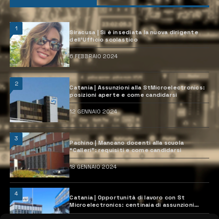
1
Siracusa | Si è insediata la nuova dirigente
dell’Ufficio scolastico
6 FEBBRAIO 2024
2
Catania | Assunzioni alla StMicroelectronics:
posizioni aperte e come candidarsi
12 GENNAIO 2024
3
Pachino | Mancano docenti alla scuola
“Calleri”: requisiti e come candidarsi
18 GENNAIO 2024
4
Catania | Opportunità di lavoro con St
Microelectronics: centinaia di assunzioni
previste