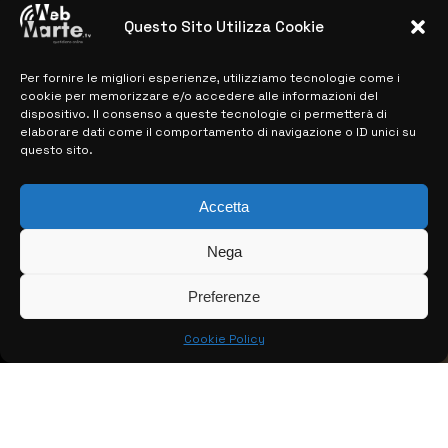
28 MARZO 2024
Questo Sito Utilizza Cookie
Per fornire le migliori esperienze, utilizziamo tecnologie come i
MAPPA DEL SITO
cookie per memorizzare e/o accedere alle informazioni del
dispositivo. Il consenso a queste tecnologie ci permetterà di
> NOTIZIE
elaborare dati come il comportamento di navigazione o ID unici su
questo sito.
> EDIZIONI LOCALI
> CONTATTI
Accetta
> INFO
Nega
Preferenze
Cookie Policy
© COPYRIGHT 2026:
KFP TELEVISION AND WEB PRODUCTIONS
S.R.L.S.
– P.IVA: 02184950893 – TUTTI I DIRITTI RISERVATI –