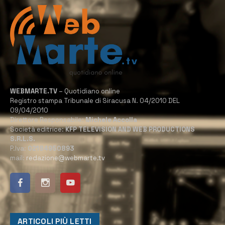
WEBMARTE.TV
– Quotidiano online
Registro stampa Tribunale di Siracusa N. 04/2010 DEL
09/04/2010
Direttore Responsabile:
Michele Accolla
Società editrice:
KFP TELEVISION AND WEB PRODUCTIONS
S.R.L.S.
P.Iva:
02184950893
mail:
redazione@webmarte.tv
ARTICOLI PIÙ LETTI