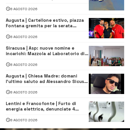
all’aeroporto di Fontanarossa
8 AGOSTO 2026
Augusta | Cartellone estivo, piazza
Fontana gremita per la serata
caraibica con Andrea Mojito
8 AGOSTO 2026
Siracusa | Asp: nuove nomine e
incarichi: Mazzola al Laboratorio di
Sanità pubblica, Matteliano al
Servizio Legale
8 AGOSTO 2026
Augusta | Chiesa Madre: domani
l’ultimo saluto ad Alessandro Sicuso,
morto in un incidente stradale
8 AGOSTO 2026
Lentini e Francofonte | Furto di
energia elettrica, denunciate 4
persone
8 AGOSTO 2026