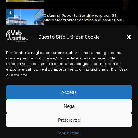
4
Catania | Opportunità di lavoro con St
Microelectronics: centinaia di assunzioni
previste
28 MARZO 2024
Questo Sito Utilizza Cookie
Per fornire le migliori esperienze, utilizziamo tecnologie come i
MAPPA DEL SITO
cookie per memorizzare e/o accedere alle informazioni del
dispositivo. Il consenso a queste tecnologie ci permetterà di
> NOTIZIE
elaborare dati come il comportamento di navigazione o ID unici su
questo sito.
> EDIZIONI LOCALI
Accetta
> CONTATTI
> INFO
Nega
Preferenze
Cookie Policy