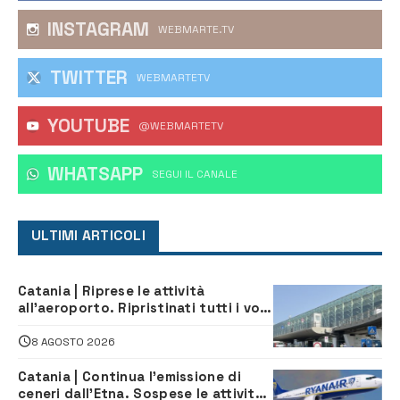
INSTAGRAM
WEBMARTE.TV
TWITTER
WEBMARTETV
YOUTUBE
@WEBMARTETV
WHATSAPP
‎SEGUI IL CANALE
ULTIMI ARTICOLI
Catania | Riprese le attività
all’aeroporto. Ripristinati tutti i voli
in arrivo e in partenza
8 AGOSTO 2026
Catania | Continua l’emissione di
ceneri dall’Etna. Sospese le attività