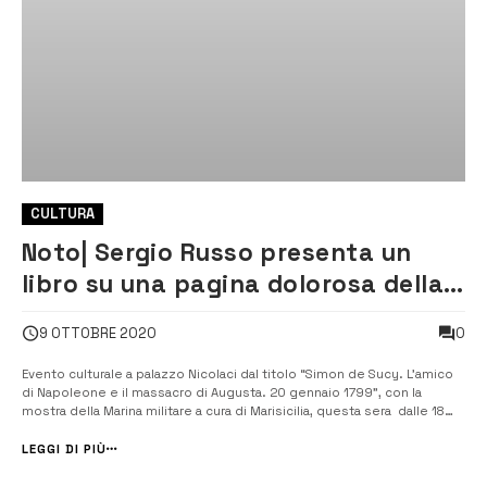
CULTURA
Noto| Sergio Russo presenta un
libro su una pagina dolorosa della
storia di Augusta
0
9 OTTOBRE 2020
Evento culturale a palazzo Nicolaci dal titolo “Simon de Sucy. L’amico
di Napoleone e il massacro di Augusta. 20 gennaio 1799”, con la
mostra della Marina militare a cura di Marisicilia, questa sera dalle 18
nella capitale della cultura con protagonista l’augustano Sergio Russo.
Il 20 gennaio 1799 avvenne un fatto che segnò una pagina [&helli...
LEGGI DI PIÙ