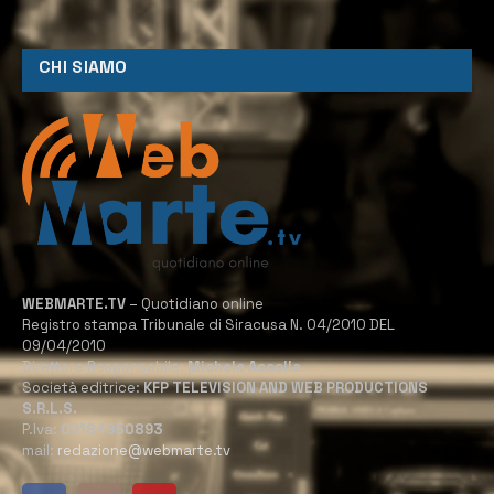
CHI SIAMO
WEBMARTE.TV
– Quotidiano online
Registro stampa Tribunale di Siracusa N. 04/2010 DEL
09/04/2010
Direttore Responsabile:
Michele Accolla
Società editrice:
KFP TELEVISION AND WEB PRODUCTIONS
S.R.L.S.
P.Iva:
02184950893
mail:
redazione@webmarte.tv