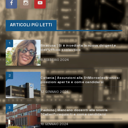
ARTICOLI PIÙ LETTI
1
Siracusa | Si è insediata la nuova dirigente
dell’Ufficio scolastico
6 FEBBRAIO 2024
2
Catania | Assunzioni alla StMicroelectronics:
posizioni aperte e come candidarsi
12 GENNAIO 2024
3
Pachino | Mancano docenti alla scuola
“Calleri”: requisiti e come candidarsi
18 GENNAIO 2024