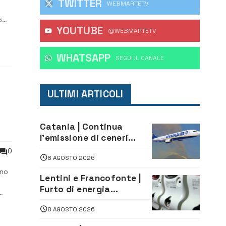
TWITTER
WEBMARTETV
o
YOUTUBE
@WEBMARTETV
il
WHATSAPP
‎SEGUI IL CANALE
ULTIMI ARTICOLI
Catania | Continua
l’emissione di ceneri
dall’Etna. Sospese le
0
8 AGOSTO 2026
attività all’aeroporto di
Fontanarossa
gno
Lentini e Francofonte |
Furto di energia
elettrica, denunciate 4
a
8 AGOSTO 2026
persone