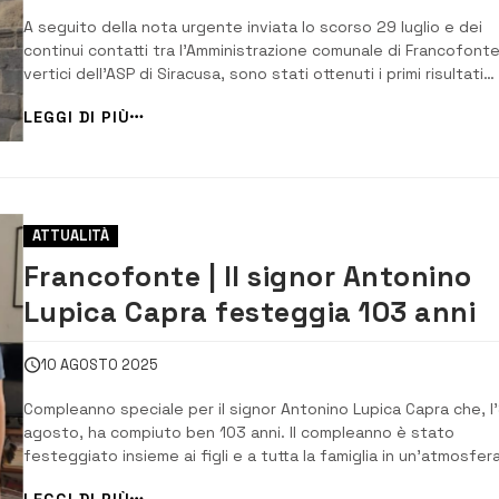
A seguito della nota urgente inviata lo scorso 29 luglio e dei
continui contatti tra l’Amministrazione comunale di Francofonte
vertici dell’ASP di Siracusa, sono stati ottenuti i primi risultati
concreti per far fronte alla grave carenza di medici di medicina
LEGGI DI PIÙ
generale nel territorio. L’ASP ha accolto la richiesta di interven
immediato e,...
ATTUALITÀ
Francofonte | Il signor Antonino
Lupica Capra festeggia 103 anni
10 AGOSTO 2025
Compleanno speciale per il signor Antonino Lupica Capra che, l
agosto, ha compiuto ben 103 anni. Il compleanno è stato
festeggiato insieme ai figli e a tutta la famiglia in un’atmosfera
gioia e di grande serenità. Presenti, per questa speciale
LEGGI DI PIÙ