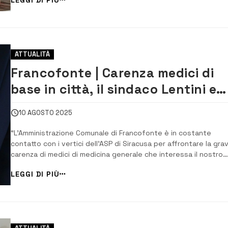
occasione, anche il sindaco Daniele Lentini e la vice sindaco
Floreana Schepis che h...
ATTUALITÀ
Francofonte | Carenza medici di
base in città, il sindaco Lentini e
l’assessore La Rocca: “A breve
10 AGOSTO 2025
comunicheremo in maniera
“L’Amministrazione Comunale di Francofonte è in costante
dettagliata le iniziative che
contatto con i vertici dell’ASP di Siracusa per affrontare la gra
verranno attuate”
carenza di medici di medicina generale che interessa il nostro
territorio”, fanno sapere attraverso una nota il sindaco Lentini
LEGGI DI PIÙ
l’assessore alla sanità La Rocca. “In questi giorni si stanno defi