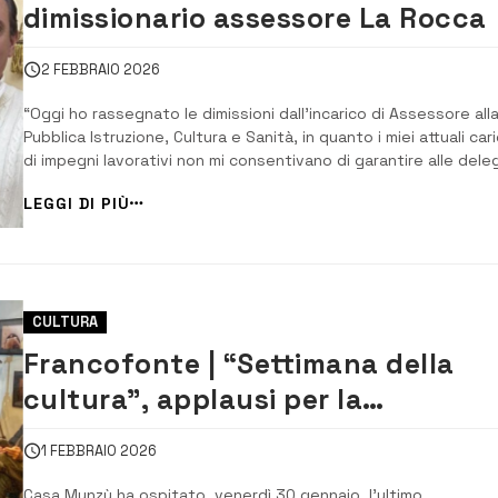
dimissionario assessore La Rocca
2 FEBBRAIO 2026
“Oggi ho rassegnato le dimissioni dall’incarico di Assessore all
Pubblica Istruzione, Cultura e Sanità, in quanto i miei attuali cari
di impegni lavorativi non mi consentivano di garantire alle dele
assessorili il tempo e l’attenzione che ritengo doverosi”, con
LEGGI DI PIÙ
queste parole, il dott. Francesco La Rocca ha annunciato le sue 
CULTURA
Francofonte | “Settimana della
cultura”, applausi per la
presentazione del volume “Il filo
1 FEBBRAIO 2026
spezzato” di Francesca Cunsolo
Casa Munzù ha ospitato, venerdì 30 gennaio, l’ultimo