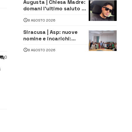
Augusta | Chiesa Madre:
domani l’ultimo saluto ad
Alessandro Sicuso,
8 AGOSTO 2026
morto in un incidente
stradale
Siracusa | Asp: nuove
nomine e incarichi:
Mazzola al Laboratorio
8 AGOSTO 2026
di Sanità pubblica,
Matteliano al Servizio
0
Legale
i
tte