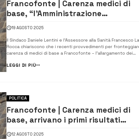
Francofonte | Carenza medici di
base, “l’Amministrazione
continuerà a mantenere alta
19 AGOSTO 2025
l’attenzione difendendo gli
Il Sindaco Daniele Lentini e l’Assessore alla Sanità Francesco L
interessi della comunità”
Rocca chiariscono che i recenti provvedimenti per fronteggiare
carenza di medici di base a Francofonte – l’allargamento dei
massimali e l’apertura del Presidio di Primo Intervento in contr
LEGGI DI PIÙ
Coco – sono stati resi possibili esclusivamente grazie all’azion
sollecitazione ...
POLITICA
Francofonte | Carenza medici di
base, arrivano i primi risultati
concreti: “Profonda soddisfazion
12 AGOSTO 2025