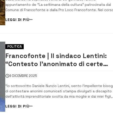
appuntamento de “La settimana della cultura” patrocinata dal
Comune di Francofonte e dalla Pro Loco Francofonte. Nel cors
della serata è stato presentato il libro “Il filo spezzato” di
LEGGI DI PIÙ
Francesca Cunsolo; presenti, oltre all’autrice, il sindaco Lentini, 
vice sindaco Schepis, l’assessore a...
POLITICA
Francofonte | Il sindaco Lentini:
“Contesto l’anonimato di certe
infamanti insinuazioni e accuse,
9 DICEMBRE 2025
credo in me stesso e nella mia
“Io sottoscritto Daniele Nunzio Lentini, sento l’impellente biso
onestà”
di contestare anonimi comunicati stampa divulgati a discapito
dell’attività imprenditoriale svolta da mia moglie e dai miei figli,
nonché del mio ruolo di Sindaco di Francofonte”, a scrivere, un
LEGGI DI PIÙ
lunga nota, è il sindaco di Francofonte, l’arch. Daniele Nunzio...