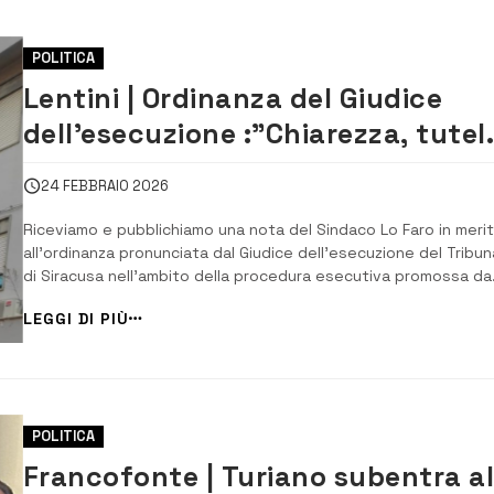
POLITICA
Lentini | Ordinanza del Giudice
dell’esecuzione :”Chiarezza, tutel
dell’Ente e continuità
24 FEBBRAIO 2026
amministrativa”
Riceviamo e pubblichiamo una nota del Sindaco Lo Faro in meri
all’ordinanza pronunciata dal Giudice dell’esecuzione del Tribun
di Siracusa nell’ambito della procedura esecutiva promossa da
BFF Bank S.p.A. “Il Comune di Lentini prende atto dell’ordinanza
LEGGI DI PIÙ
pronunciata in data 23 febbraio 2026 dal Giudice dell’esecuzi
del...
POLITICA
Francofonte | Turiano subentra a