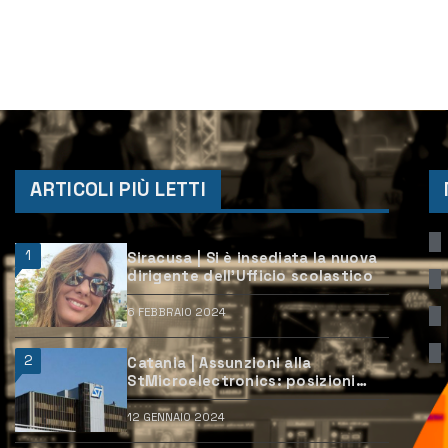
ARTICOLI PIÙ LETTI
1
Siracusa | Si è insediata la nuova
dirigente dell’Ufficio scolastico
6 FEBBRAIO 2024
2
Catania | Assunzioni alla
StMicroelectronics: posizioni
aperte e come candidarsi
12 GENNAIO 2024