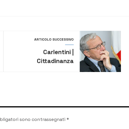
ARTICOLO SUCCESSIVO
Carlentini |
Cittadinanza
benemerita al
giornalista Gaetano
Gimmillaro
bligatori sono contrassegnati
*