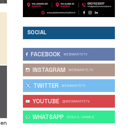
SOCIAL
FACEBOOK
WEBMARTETV
INSTAGRAM
WEBMARTE.TV
TWITTER
WEBMARTETV
YOUTUBE
@WEBMARTETV
WHATSAPP
‎SEGUI IL CANALE
ben