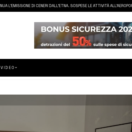
EMISSIONE DI CENERI DALL’ETNA. SOSPESE LE ATTIVITÀ ALL’AEROPORTO D
VIDEO