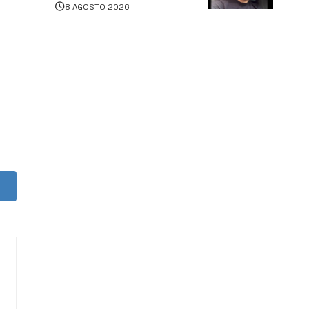
8 AGOSTO 2026
morto in un incidente
stradale