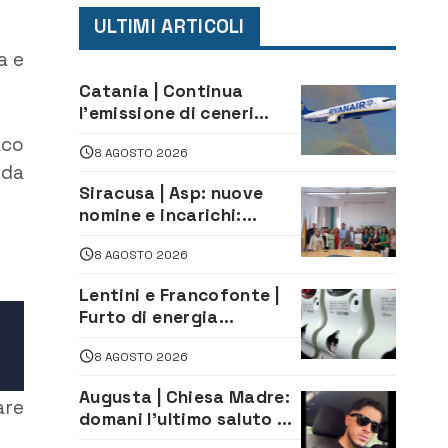
ULTIMI ARTICOLI
a e
Catania | Continua
l’emissione di ceneri
dall’Etna. Sospese le
aco
8 AGOSTO 2026
attività all’aeroporto di
 da
Fontanarossa
Siracusa | Asp: nuove
nomine e incarichi:
Mazzola al Laboratorio
8 AGOSTO 2026
di Sanità pubblica,
Matteliano al Servizio
Lentini e Francofonte |
Legale
Furto di energia
elettrica, denunciate 4
8 AGOSTO 2026
persone
Augusta | Chiesa Madre:
are
domani l’ultimo saluto ad
Alessandro Sicuso,