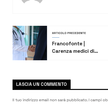
ARTICOLO PRECEDENTE
Francofonte |
Carenza medici di
base in città, il
sindaco Lentini e
l’assessore La Rocca:
“A breve
LASCIA UN COMMENTO
comunicheremo in
maniera dettagliata le
Il tuo indirizzo email non sarà pubblicato.
I campi ob
iniziative che verranno