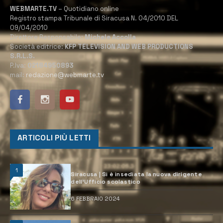
WEBMARTE.TV
– Quotidiano online
Registro stampa Tribunale di Siracusa N. 04/2010 DEL
09/04/2010
Direttore Responsabile:
Michele Accolla
Società editrice:
KFP TELEVISION AND WEB PRODUCTIONS
S.R.L.S.
P.Iva:
02184950893
mail:
redazione@webmarte.tv
ARTICOLI PIÙ LETTI
1
Siracusa | Si è insediata la nuova dirigente
dell’Ufficio scolastico
6 FEBBRAIO 2024