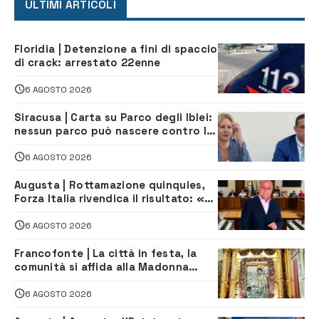
ULTIMI ARTICOLI
Floridia | Detenzione a fini di spaccio
di crack: arrestato 22enne
6 AGOSTO 2026
Siracusa | Carta su Parco degli Iblei:
nessun parco può nascere contro le
comunità e il territorio
6 AGOSTO 2026
Augusta | Rottamazione quinquies,
Forza Italia rivendica il risultato: «La
proposta è nostra»
6 AGOSTO 2026
Francofonte | La città in festa, la
comunità si affida alla Madonna
della Neve tra fede e tradizione
6 AGOSTO 2026