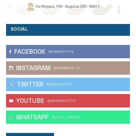
SOCIAL
FACEBOOK
WEBMARTETV
INSTAGRAM
WEBMARTE.TV
TWITTER
WEBMARTETV
YOUTUBE
@WEBMARTETV
WHATSAPP
‎SEGUI IL CANALE