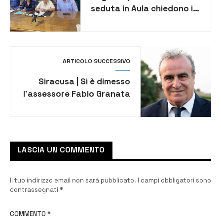
seduta in Aula chiedono i
consiglieri di Pd e M5S su
incendio Ecomac
ARTICOLO SUCCESSIVO
Siracusa | Si è dimesso
l’assessore Fabio Granata
LASCIA UN COMMENTO
Il tuo indirizzo email non sarà pubblicato.
I campi obbligatori sono
contrassegnati
*
COMMENTO
*