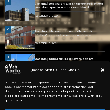
2
Catania | Assunzioni alla StMicroelectronics:
posizioni aperte e come candidarsi
12 GENNAIO 2024
3
Pachino | Mancano docenti alla scuola
“Calleri”: requisiti e come candidarsi
18 GENNAIO 2024
4
Catania | Opportunità di lavoro con St
Microelectronics: centinaia di assunzioni
previste
Questo Sito Utilizza Cookie
28 MARZO 2024
Per fornire le migliori esperienze, utilizziamo tecnologie come i
cookie per memorizzare e/o accedere alle informazioni del
MAPPA DEL SITO
dispositivo. Il consenso a queste tecnologie ci permetterà di
elaborare dati come il comportamento di navigazione o ID unici su
questo sito.
> NOTIZIE