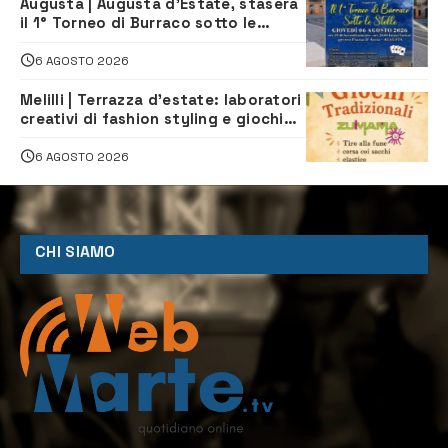
Augusta | Augusta d’Estate, stasera
il 1° Torneo di Burraco sotto le
Stelle: piazza D’Astorga già sold out
6 AGOSTO 2026
Melilli | Terrazza d’estate: laboratori
creativi di fashion styling e giochi
tradizionali di Zuimama, ecco come
iscriversi
6 AGOSTO 2026
CHI SIAMO