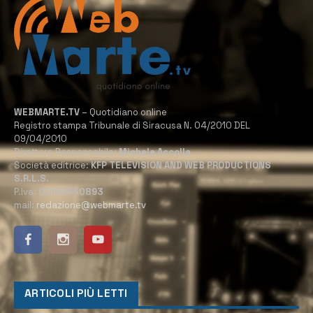
WEBMARTE.TV
– Quotidiano online
Registro stampa Tribunale di Siracusa N. 04/2010 DEL
09/04/2010
Direttore Responsabile:
Michele Accolla
Società editrice:
KFP TELEVISION AND WEB PRODUCTIONS
S.R.L.S.
P.Iva:
02184950893
mail:
redazione@webmarte.tv
ARTICOLI PIÙ LETTI