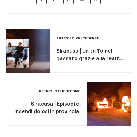
ARTICOLO PRECEDENTE
Siracusa | Un tuffo nel
passato grazie alla realtà
virtuale: Cattedrale e
Catacomba di San
Giovanni rivivono in 3D
ARTICOLO SUCCESSIVO
Siracusa | Episodi di
incendi dolosi in provincia:
due aziende colpite e
danni ingenti