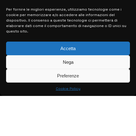
Per fornire le migliori esperienze, utilizziamo tecnologie come i
cookie per memorizzare e/o accedere alle informazioni del
MAPPA DEL SITO
dispositivo. Il consenso a queste tecnologie ci permetterà di
elaborare dati come il comportamento di navigazione o ID unici su
questo sito.
> NOTIZIE
> EDIZIONI LOCALI
Accetta
> CONTATTI
Nega
> INFO
Preferenze
Cookie Policy
© COPYRIGHT 2026:
KFP TELEVISION AND WEB PRODUCTIONS
S.R.L.S.
– P.IVA: 02184950893 – TUTTI I DIRITTI RISERVATI –
CREATO DA LUIGI PITARI