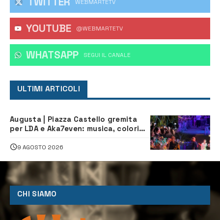
TWITTER
WEBMARTETV
YOUTUBE
@WEBMARTETV
WHATSAPP
‎SEGUI IL CANALE
ULTIMI ARTICOLI
Augusta | Piazza Castello gremita
per LDA e Aka7even: musica, colori
ed emozioni per “Augusta d’Estate”
9 AGOSTO 2026
CHI SIAMO