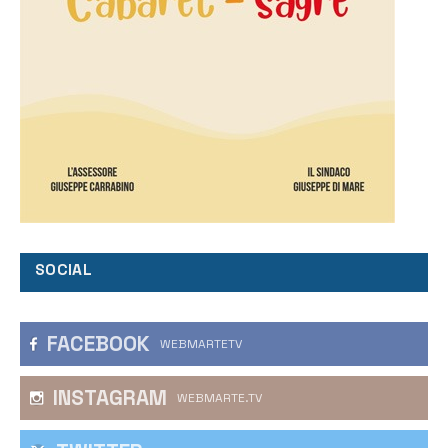
SOCIAL
FACEBOOK
WEBMARTETV
INSTAGRAM
WEBMARTE.TV