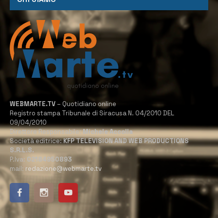
WEBMARTE.TV
– Quotidiano online
Registro stampa Tribunale di Siracusa N. 04/2010 DEL
09/04/2010
Direttore Responsabile:
Michele Accolla
Società editrice:
KFP TELEVISION AND WEB PRODUCTIONS
S.R.L.S.
P.Iva:
02184950893
mail:
redazione@webmarte.tv