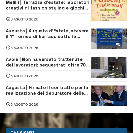
Melilli | Terrazza d’estate: laboratori
creativi di fashion styling e giochi
tradizionali di Zuimama, ecco come
iscriversi
6 AGOSTO 2026
Augusta | Augusta d’Estate, stasera
il 1° Torneo di Burraco sotto le
Stelle: piazza D’Astorga già sold out
6 AGOSTO 2026
Avola | Non ha versato trattenute
dei lavoratori: sequestrati oltre 700
mila euro a imprenditore della
climatizzazione
6 AGOSTO 2026
Augusta | Firmato il contratto per la
realizzazione del depuratore delle
acque reflue
6 AGOSTO 2026
CHI SIAMO