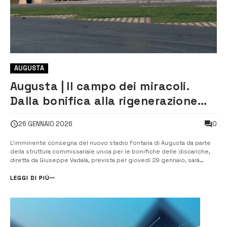
AUGUSTA
Augusta | Il campo dei miracoli.
Dalla bonifica alla rigenerazione
del nuovo stadio Fontana
0
26 GENNAIO 2026
L’imminente consegna del nuovo stadio Fontana di Augusta da parte
della struttura commissariale unica per le bonifiche delle discariche,
diretta da Giuseppe Vadalà, prevista per giovedì 29 gennaio, sarà
preceduta dalla conferenza stampa e dalla proiezione di un docufilm
intitolato “Il campo dei miracoli: dalla bonifica alla rigenerazione...
LEGGI DI PIÙ