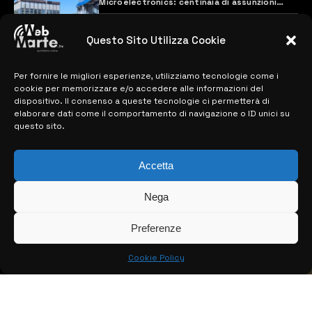
Microelectronics: centinaia di assunzioni
previste
28 MARZO 2024
Questo Sito Utilizza Cookie
Per fornire le migliori esperienze, utilizziamo tecnologie come i
MAPPA DEL SITO
cookie per memorizzare e/o accedere alle informazioni del
dispositivo. Il consenso a queste tecnologie ci permetterà di
> NOTIZIE
elaborare dati come il comportamento di navigazione o ID unici su
questo sito.
> EDIZIONI LOCALI
Accetta
> CONTATTI
> INFO
Nega
Preferenze
Cookie Policy