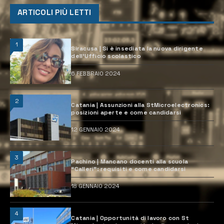
ARTICOLI PIÙ LETTI
1
Siracusa | Si è insediata la nuova dirigente
dell’Ufficio scolastico
6 FEBBRAIO 2024
2
Catania | Assunzioni alla StMicroelectronics:
posizioni aperte e come candidarsi
12 GENNAIO 2024
3
Pachino | Mancano docenti alla scuola
“Calleri”: requisiti e come candidarsi
18 GENNAIO 2024
4
Catania | Opportunità di lavoro con St