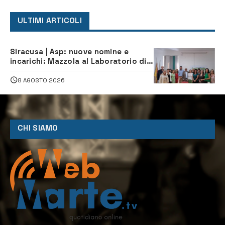
ULTIMI ARTICOLI
Siracusa | Asp: nuove nomine e
incarichi: Mazzola al Laboratorio di
Sanità pubblica, Matteliano al
Servizio Legale
8 AGOSTO 2026
CHI SIAMO