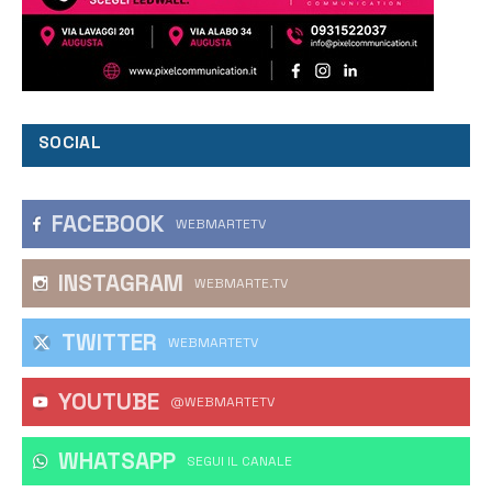
SOCIAL
FACEBOOK
WEBMARTETV
INSTAGRAM
WEBMARTE.TV
TWITTER
WEBMARTETV
YOUTUBE
@WEBMARTETV
WHATSAPP
‎SEGUI IL CANALE