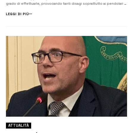
grado di effettuarle, provocando tanti disagi soprattutto ai pendolari e
agli studenti. L’assessorato alle Infrastrutture della Regione ordinerà,
a partire da lunedì 16 settembre, alle altre società concession...
LEGGI DI PIÙ
ATTUALITÀ