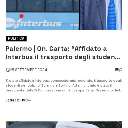
POLITICA
Palermo | On. Carta: “Affidato a
Interbus il trasporto degli studenti
pendolari di Solarino e Sortino”
0
18 SETTEMBRE 2024
E’ stato affidato a Interbus, concessionaria regionale, il trasporto degli
studenti pendolari di Solarino e Sortino. Ad annunciarlo è stato il
presidente della IV Commissione on. Giuseppe Carta. “A seguito della
riunione urgente tenutasi stamane in Commissione Territorio,
Ambiente e Mobilità, per coprire il trasporto degli studenti ...
LEGGI DI PIÙ