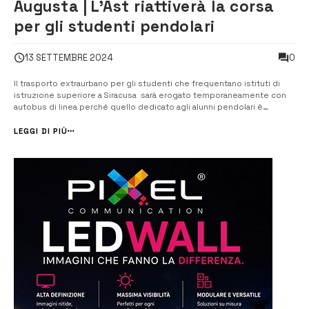
Augusta | L’Ast riattiverà la corsa
per gli studenti pendolari
0
13 SETTEMBRE 2024
Il trasporto extraurbano per gli studenti che frequentano istituti di
istruzione superiore a Siracusa sarà erogato temporaneamente con
autobus di linea perché quello dedicato agli alunni pendolari è
guasto. Nel momento in cui, a giorni, il pullman verrà riparato il servizio
riprenderà regolarmente. Lo assicura il sindaco Giuseppe D...
LEGGI DI PIÙ