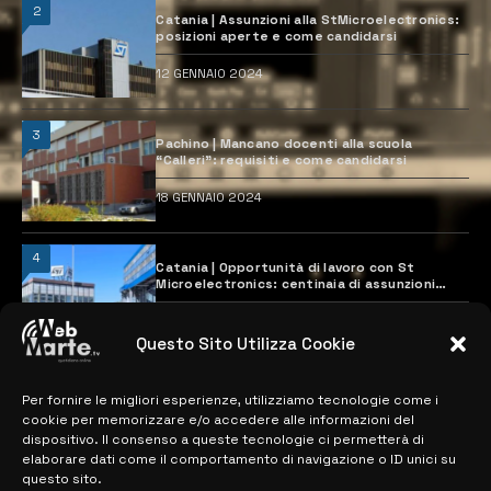
2
Catania | Assunzioni alla StMicroelectronics:
posizioni aperte e come candidarsi
12 GENNAIO 2024
3
Pachino | Mancano docenti alla scuola
“Calleri”: requisiti e come candidarsi
18 GENNAIO 2024
4
Catania | Opportunità di lavoro con St
Microelectronics: centinaia di assunzioni
previste
28 MARZO 2024
Questo Sito Utilizza Cookie
Per fornire le migliori esperienze, utilizziamo tecnologie come i
MAPPA DEL SITO
cookie per memorizzare e/o accedere alle informazioni del
dispositivo. Il consenso a queste tecnologie ci permetterà di
> NOTIZIE
elaborare dati come il comportamento di navigazione o ID unici su
questo sito.