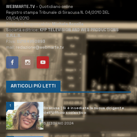
WEBMARTE.TV
– Quotidiano online
Registro stampa Tribunale di Siracusa N. 04/2010 DEL
09/04/2010
Direttore Responsabile:
Michele Accolla
Società editrice:
KFP TELEVISION AND WEB PRODUCTIONS
S.R.L.S.
P.Iva:
02184950893
mail:
redazione@webmarte.tv
ARTICOLI PIÙ LETTI
1
Siracusa | Si è insediata la nuova dirigente
dell’Ufficio scolastico
6 FEBBRAIO 2024