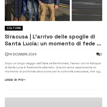
CULTURA
Siracusa | L’arrivo delle spoglie di
Santa Lucia: un momento di fede e
devozione [VIDEO]
0
14 DICEMBRE 2024
Dopo un lungo viaggio dall’Italia settentrionale, l’aereo con le Reliquie
di Santa Lucia è finalmente atterrato. Questo arrivo rappresenta un
momento di profonda devozione per la comunità siracusana, che ogni
anno celebra la sua santa con un’intensa festa religiosa. In un
messaggio che accompagna l’inizio di questo importante evento
LEGGI DI PIÙ
religioso,...