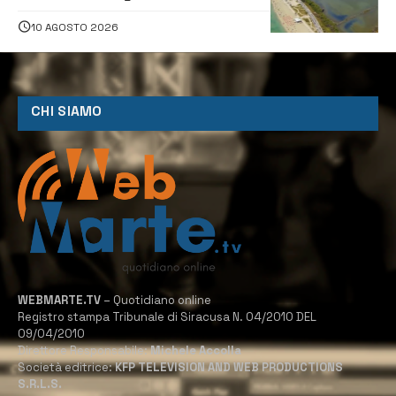
contro degrado e caos sul litorale,
navette gratuite
10 AGOSTO 2026
CHI SIAMO
WEBMARTE.TV
– Quotidiano online
Registro stampa Tribunale di Siracusa N. 04/2010 DEL
09/04/2010
Direttore Responsabile:
Michele Accolla
Società editrice:
KFP TELEVISION AND WEB PRODUCTIONS
S.R.L.S.