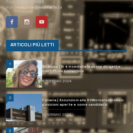
P.Iva:
02184950893
mail:
redazione@webmarte.tv
ARTICOLI PIÙ LETTI
1
Siracusa | Si è insediata la nuova dirigente
dell’Ufficio scolastico
6 FEBBRAIO 2024
2
Catania | Assunzioni alla StMicroelectronics:
posizioni aperte e come candidarsi
12 GENNAIO 2024
3