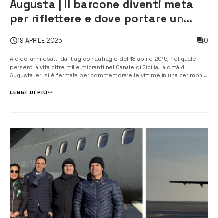
Augusta | Il barcone diventi meta
per riflettere e dove portare un
fiore [VIDEO]
0
19 APRILE 2025
A dieci anni esatti dal tragico naufragio del 18 aprile 2015, nel quale
persero la vita oltre mille migranti nel Canale di Sicilia, la città di
Augusta ieri si è fermata per commemorare le vittime in una cerimonia
intensa e carica di significato. Il cuore della commemorazione si è
svolto dinanzi al relitto del barcone […]
LEGGI DI PIÙ