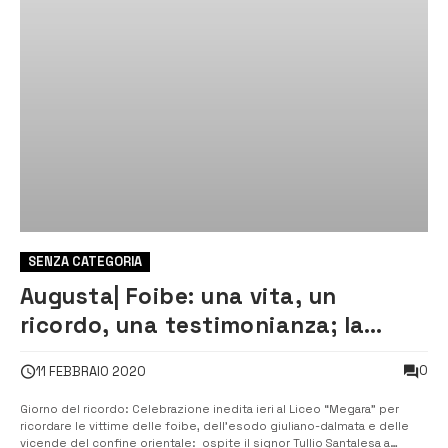
SENZA CATEGORIA
Augusta| Foibe: una vita, un
ricordo, una testimonianza; la
storia vissuta dal Megara
0
11 FEBBRAIO 2020
Giorno del ricordo: Celebrazione inedita ieri al Liceo “Megara” per
ricordare le vittime delle foibe, dell’esodo giuliano-dalmata e delle
vicende del confine orientale: ospite il signor Tullio Santalesa a