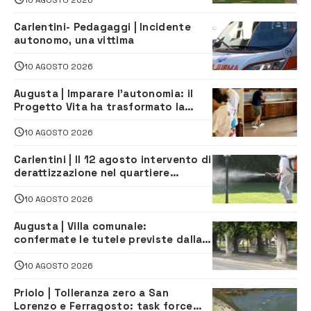
Carlentini- Pedagaggi | Incidente
autonomo, una vittima
10 AGOSTO 2026
Augusta | Imparare l’autonomia: il
Progetto Vita ha trasformato la
quotidianità in una palestra di
indipendenza
10 AGOSTO 2026
Carlentini | Il 12 agosto intervento di
derattizzazione nel quartiere
Santuzzi
10 AGOSTO 2026
Augusta | Villa comunale:
confermate le tutele previste dalla
Soprintendenza
10 AGOSTO 2026
Priolo | Tolleranza zero a San
Lorenzo e Ferragosto: task force