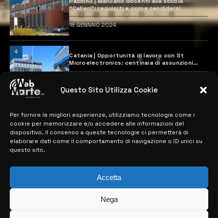
Pachino | Mancano docenti alla scuola
“Calleri”: requisiti e come candidarsi
18 GENNAIO 2024
4
Catania | Opportunità di lavoro con St
Microelectronics: centinaia di assunzioni
previste
28 MARZO 2024
Questo Sito Utilizza Cookie
Per fornire le migliori esperienze, utilizziamo tecnologie come i
MAPPA DEL SITO
cookie per memorizzare e/o accedere alle informazioni del
dispositivo. Il consenso a queste tecnologie ci permetterà di
> NOTIZIE
elaborare dati come il comportamento di navigazione o ID unici su
questo sito.
> EDIZIONI LOCALI
> CONTATTI
Accetta
> INFO
Nega