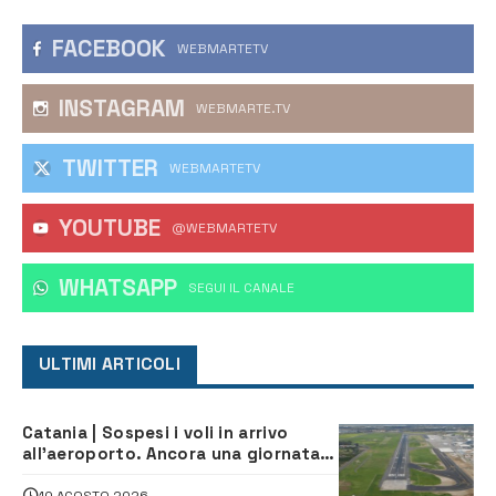
FACEBOOK
WEBMARTETV
INSTAGRAM
WEBMARTE.TV
TWITTER
WEBMARTETV
YOUTUBE
@WEBMARTETV
WHATSAPP
‎SEGUI IL CANALE
ULTIMI ARTICOLI
Catania | Sospesi i voli in arrivo
all’aeroporto. Ancora una giornata
di disagi per i viaggiatori
10 AGOSTO 2026