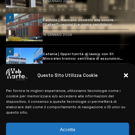
12 GENNAIO 2024
3
Pachino | Mancano docenti alla scuola
“Calleri”: requisiti e come candidarsi
18 GENNAIO 2024
4
Catania | Opportunità di lavoro con St
Microelectronics: centinaia di assunzioni
previste
28 MARZO 2024
Questo Sito Utilizza Cookie
Per fornire le migliori esperienze, utilizziamo tecnologie come i
MAPPA DEL SITO
cookie per memorizzare e/o accedere alle informazioni del
dispositivo. Il consenso a queste tecnologie ci permetterà di
> NOTIZIE
elaborare dati come il comportamento di navigazione o ID unici su
questo sito.
> EDIZIONI LOCALI
> CONTATTI
Accetta