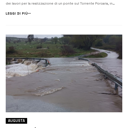
dei lavori per la realizzazione di un ponte sul Torrente Porcaria, in
Contrada Gisira, nella frazione di Brucoli. Il procedimento, inizialmente
avviato tramite procedura negoziata senza bando ai sensi dell’ar...
LEGGI DI PIÙ
AUGUSTA