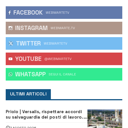
FACEBOOK
WEBMARTETV
INSTAGRAM
WEBMARTE.TV
TWITTER
WEBMARTETV
YOUTUBE
@WEBMARTETV
WHATSAPP
‎SEGUI IL CANALE
ULTIMI ARTICOLI
Priolo | Versalis, rispettare accordi
su salvaguardia dei posti di lavoro. Il
sindaco scrive alla società
7 AGOSTO 2026