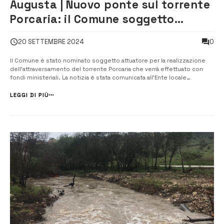
Augusta | Nuovo ponte sul torrente
Porcaria: il Comune soggetto
attuatore
0
20 SETTEMBRE 2024
Il Comune è stato nominato soggetto attuatore per la realizzazione
dell’attraversamento del torrente Porcaria che verrà effettuato con
fondi ministeriali. La notizia è stata comunicata all’Ente locale
megarese ieri con nota del dipartimento regionale di Protezione
civile. “Un risultato straordinario per Augusta – commenta il sindaco
LEGGI DI PIÙ
Giuseppe D...