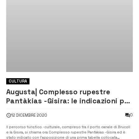
CULTURA
Augusta| Complesso rupestre
Pantàkias -Gisira: le indicazioni per
raggiungerlo
0
12 DICEMBRE 2020
Il percorso turistico -culturale, compreso tra il porto canale di Brucoli
e la Gisira, si chiama ora Complesso rupestre Pantàkias -Gisira ed è
stato indicato con l’apposizione di una prima tabella collocata