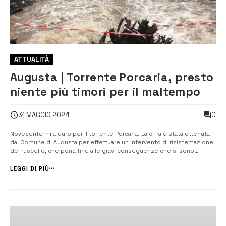
ATTUALITÀ
Augusta | Torrente Porcaria, presto
niente più timori per il maltempo
0
31 MAGGIO 2024
Novecento mila euro per il torrente Porcaria. La cifra è stata ottenuta
dal Comune di Augusta per effettuare un intervento di risistemazione
del ruscello, che porrà fine alle gravi conseguenze che si sono
registrate fino al 2022 nelle zone adiacenti al torrente in caso di
maltempo. Il finanziamento giunge dal ministero della Protezione
LEGGI DI PIÙ
civile,...