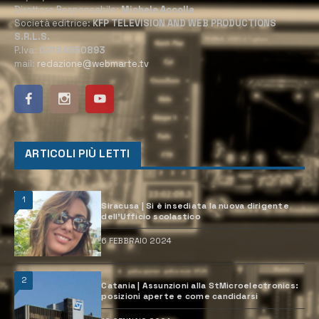
Direttore Responsabile:
Michele Accolla
Società editrice:
KFP TELEVISION AND WEB PRODUCTIONS
S.R.L.S.
P.Iva:
02184950893
mail:
redazione@webmarte.tv
ARTICOLI PIÙ LETTI
1
Siracusa | Si è insediata la nuova dirigente
dell’Ufficio scolastico
6 FEBBRAIO 2024
2
Catania | Assunzioni alla StMicroelectronics:
posizioni aperte e come candidarsi