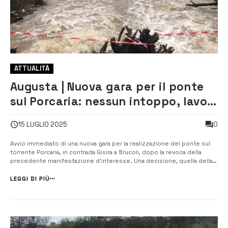
ATTUALITÀ
Augusta | Nuova gara per il ponte
sul Porcaria: nessun intoppo, lavori
avanti senza sosta
0
15 LUGLIO 2025
Avvio immediato di una nuova gara per la realizzazione del ponte sul
torrente Porcaria, in contrada Gisira a Brucoli, dopo la revoca della
precedente manifestazione d’interesse. Una decisione, quella della
precedente revoca, adottata in autotutela dal responsabile unico del
procedimento, Massimo Sulano, a seguito delle osservazioni
LEGGI DI PIÙ
presentate ...