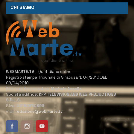
CHI SIAMO
WEBMARTE.TV
– Quotidiano online
Registro stampa Tribunale di Siracusa N. 04/2010 DEL
09/04/2010
Direttore Responsabile:
Michele Accolla
Società editrice:
KFP TELEVISION AND WEB PRODUCTIONS
S.R.L.S.
P.Iva:
02184950893
mail:
redazione@webmarte.tv