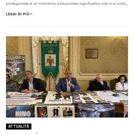
protagonista di un momento istituzionale significativo che si è svolto
a Palazzo di Città, dove il sindaco Giuseppe Di Mare ha accolto i
rappresentanti dell’associazione per rendere omaggio a un percorso
LEGGI DI PIÙ
lung...
ATTUALITÀ