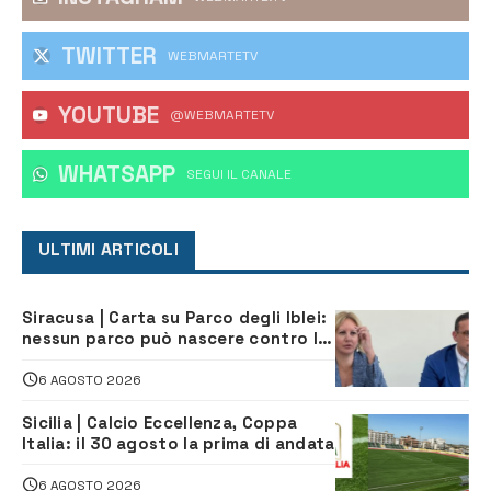
TWITTER
WEBMARTETV
YOUTUBE
@WEBMARTETV
WHATSAPP
‎SEGUI IL CANALE
ULTIMI ARTICOLI
Siracusa | Carta su Parco degli Iblei:
nessun parco può nascere contro le
comunità e il territorio
6 AGOSTO 2026
Sicilia | Calcio Eccellenza, Coppa
Italia: il 30 agosto la prima di andata
6 AGOSTO 2026