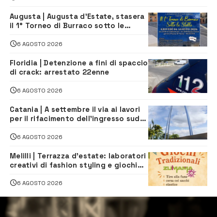
Augusta | Augusta d’Estate, stasera
il 1° Torneo di Burraco sotto le
Stelle: piazza D’Astorga già sold out
6 AGOSTO 2026
Floridia | Detenzione a fini di spaccio
di crack: arrestato 22enne
6 AGOSTO 2026
Catania | A settembre il via ai lavori
per il rifacimento dell’ingresso sud
del porto
6 AGOSTO 2026
Melilli | Terrazza d’estate: laboratori
creativi di fashion styling e giochi
tradizionali di Zuimama, ecco come
iscriversi
6 AGOSTO 2026