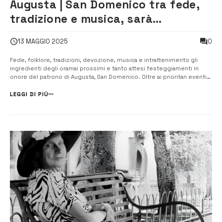
Augusta | San Domenico tra fede,
tradizione e musica, sarà
scoppiettante
0
13 MAGGIO 2025
Fede, folklore, tradizioni, devozione, musica e intrattenimento gli
ingredienti degli oramai prossimi e tanto attesi festeggiamenti in
onore del patrono di Augusta, San Domenico. Oltre ai prioritari eventi
religiosi (le processioni del braccio reliquiario e del simulacro del
Santo cavaliere protettore di Augusta rispettivamente nei giorni del ...
LEGGI DI PIÙ