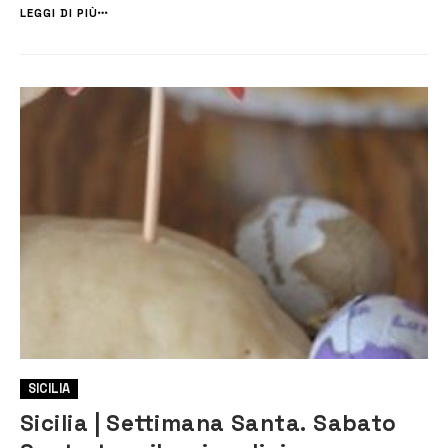
Tradizioni, e Promozione del Territorio, guidato dall’assessore Giu...
LEGGI DI PIÙ
SICILIA
Sicilia | Settimana Santa. Sabato