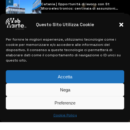
4
Catania | Opportunità di lavoro con St
Microelectronics: centinaia di assunzioni
previste
28 MARZO 2024
Questo Sito Utilizza Cookie
Per fornire le migliori esperienze, utilizziamo tecnologie come i
MAPPA DEL SITO
cookie per memorizzare e/o accedere alle informazioni del
dispositivo. Il consenso a queste tecnologie ci permetterà di
> NOTIZIE
elaborare dati come il comportamento di navigazione o ID unici su
questo sito.
> EDIZIONI LOCALI
> CONTATTI
Accetta
> INFO
Nega
Preferenze
Cookie Policy