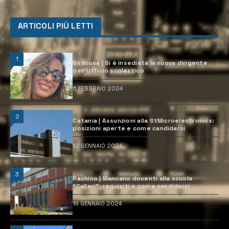
ARTICOLI PIÙ LETTI
1
Siracusa | Si è insediata la nuova dirigente
dell’Ufficio scolastico
6 FEBBRAIO 2024
2
Catania | Assunzioni alla StMicroelectronics:
posizioni aperte e come candidarsi
12 GENNAIO 2024
3
Pachino | Mancano docenti alla scuola
“Calleri”: requisiti e come candidarsi
18 GENNAIO 2024