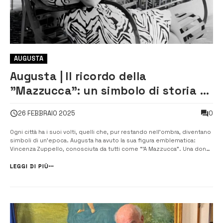
AUGUSTA
Augusta | Il ricordo della
”Mazzucca”: un simbolo di storia e
quotidianità
0
26 FEBBRAIO 2025
Ogni città ha i suoi volti, quelli che, pur restando nell’ombra, diventano
simboli di un’epoca. Augusta ha avuto la sua figura emblematica:
Vincenza Zuppello, conosciuta da tutti come “‘A Mazzucca”. Una donna
che ha vissuto la sua quotidianità in modo discreto, ma che è rimasta
nel cuore della città, diventando un’icona...
LEGGI DI PIÙ