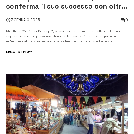
conferma il suo successo con oltre
32.000 presenze
0
7 GENNAIO 2025
Melilli, la “Città dei Presepi”, si conferma come una delle mete più
apprezzate della provincia durante le festività natalizie, grazie a
un’impeccabile strategia di marketing territoriale che ha reso il
territorio un punto di riferimento per il turismo locale. Con l’ultimo
appuntamento di ieri, che ha chiuso il ciclo dei festeggiamenti n...
LEGGI DI PIÙ