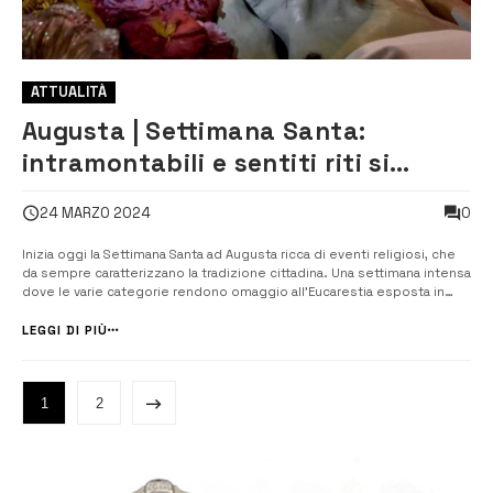
ATTUALITÀ
Augusta | Settimana Santa:
intramontabili e sentiti riti si
rinnovano
0
24 MARZO 2024
Inizia oggi la Settimana Santa ad Augusta ricca di eventi religiosi, che
da sempre caratterizzano la tradizione cittadina. Una settimana intensa
dove le varie categorie rendono omaggio all’Eucarestia esposta in
chiesa Madre. Dalla Domenica delle Palme al Mercoledì Santo ogni
singola confraternita si reca processionalmente nel massimo tempio
LEGGI DI PIÙ
ci...
1
2