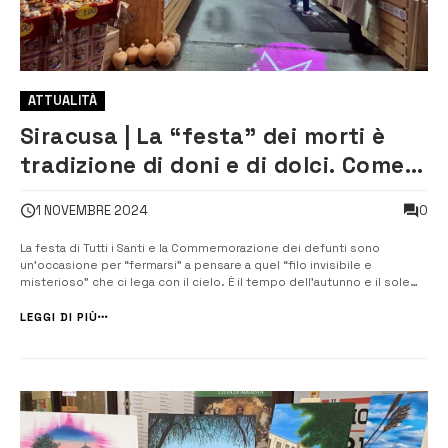
ATTUALITÀ
Siracusa | La “festa” dei morti è
tradizione di doni e di dolci. Come
la si vive in città
0
1 NOVEMBRE 2024
La festa di Tutti i Santi e la Commemorazione dei defunti sono
un’occasione per “fermarsi” a pensare a quel “filo invisibile e
misterioso” che ci lega con il cielo. È il tempo dell’autunno e il sole
cala presto a far notte. Le lucine dei lumini e il profumo di crisantemi
lasciati sulle tombe, riaccendono, in...
LEGGI DI PIÙ