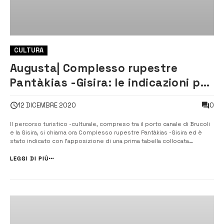
CULTURA
Augusta| Complesso rupestre
Pantàkias -Gisira: le indicazioni per
raggiungerlo
0
12 DICEMBRE 2020
Il percorso turistico -culturale, compreso tra il porto canale di Brucoli
e la Gisira, si chiama ora Complesso rupestre Pantàkias -Gisira ed è
stato indicato con l’apposizione di una prima tabella collocata
all’ingresso della città. Altra segnaletica sarà installata nei prossimi
giorni anche per consentire ai visitatori forestieri di rag...
LEGGI DI PIÙ