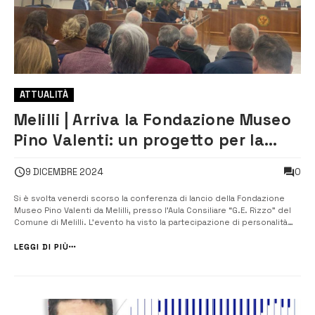
ATTUALITÀ
Melilli | Arriva la Fondazione Museo
Pino Valenti: un progetto per la
cultura e il futuro della città
0
9 DICEMBRE 2024
Si è svolta venerdi scorso la conferenza di lancio della Fondazione
Museo Pino Valenti da Melilli, presso l’Aula Consiliare “G.E. Rizzo” del
Comune di Melilli. L’evento ha visto la partecipazione di personalità
del mondo dell’arte, istituzioni locali e un pubblico numeroso e
interessato. A introdurre la serata, il presidente della Fondazione, ...
LEGGI DI PIÙ