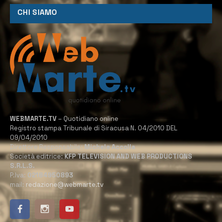
CHI SIAMO
WEBMARTE.TV
– Quotidiano online
Registro stampa Tribunale di Siracusa N. 04/2010 DEL
09/04/2010
Direttore Responsabile:
Michele Accolla
Società editrice:
KFP TELEVISION AND WEB PRODUCTIONS
S.R.L.S.
P.Iva:
02184950893
mail:
redazione@webmarte.tv