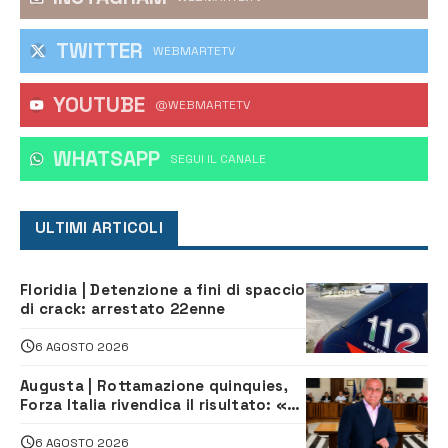
TWITTER
WEBMARTETV
YOUTUBE
@WEBMARTETV
WHATSAPP
‎SEGUI IL CANALE
ULTIMI ARTICOLI
Floridia | Detenzione a fini di spaccio
di crack: arrestato 22enne
6 AGOSTO 2026
Augusta | Rottamazione quinquies,
Forza Italia rivendica il risultato: «La
proposta è nostra»
6 AGOSTO 2026