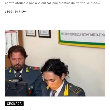
centro storico e per la valorizzazione turistica del territorio ibleo.
L’incontro ha visto la partecipazione delle imprese locali e una
significativa disponibilità da parte dell’amministrazione comuna...
LEGGI DI PIÙ
CRONACA