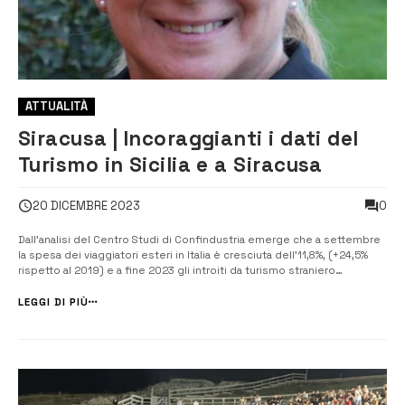
ATTUALITÀ
Siracusa | Incoraggianti i dati del
Turismo in Sicilia e a Siracusa
0
20 DICEMBRE 2023
Dall’analisi del Centro Studi di Confindustria emerge che a settembre
la spesa dei viaggiatori esteri in Italia è cresciuta dell’11,8%, (+24,5%
rispetto al 2019) e a fine 2023 gli introiti da turismo straniero
supereranno i 50 miliardi di euro. Un risultato che conferma l’apporto
determinante del turismo per l’economia ...
LEGGI DI PIÙ