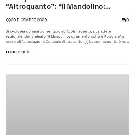
“Altroquanto”: “Il Mandolino:
strumento colto e Popolare”
0
20 DICEMBRE 2020
Si svolgerà domani pomeriggio ad Avola l’evento, a carattere
regionale, denominato “Il Mandolino: strumento colto e Popolare” a
cura dell’Associazione Culturale Altroquanto. [/] L’appuntamento è per
le ore 18,30 nella sala Frateantonio a Palazzo di Città, ex refettorio dei
padri Domenicani. L’evento verrà trasmesso in streaming nel rispetto
LEGGI DI PIÙ
de...