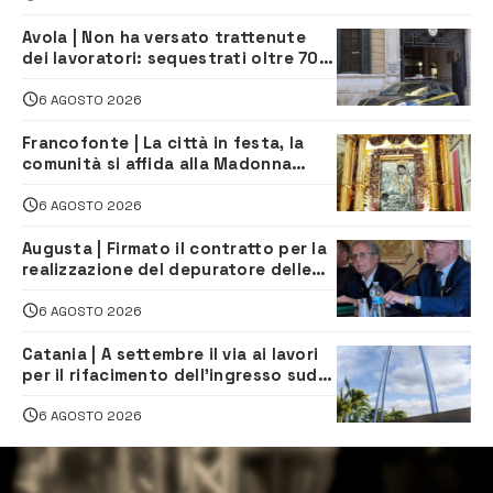
Avola | Non ha versato trattenute
dei lavoratori: sequestrati oltre 700
mila euro a imprenditore della
climatizzazione
6 AGOSTO 2026
Francofonte | La città in festa, la
comunità si affida alla Madonna
della Neve tra fede e tradizione
6 AGOSTO 2026
Augusta | Firmato il contratto per la
realizzazione del depuratore delle
acque reflue
6 AGOSTO 2026
Catania | A settembre il via ai lavori
per il rifacimento dell’ingresso sud
del porto
6 AGOSTO 2026