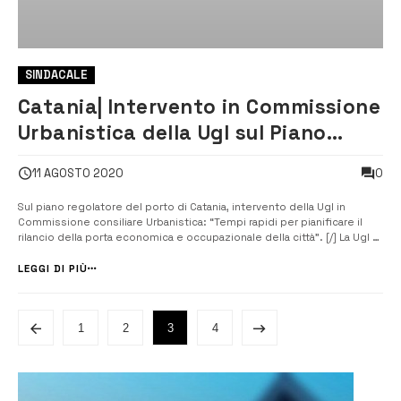
SINDACALE
Catania| Intervento in Commissione
Urbanistica della Ugl sul Piano
regolatore del porto etneo
0
11 AGOSTO 2020
Sul piano regolatore del porto di Catania, intervento della Ugl in
Commissione consiliare Urbanistica: “Tempi rapidi per pianificare il
rilancio della porta economica e occupazionale della città”. [/] La Ugl di
Catania, con il componente della segreteria confederale Angelo
Mazzeo in rappresentanza del segretario territoriale Giovanni
LEGGI DI PIÙ
Musumeci,...
1
2
3
4