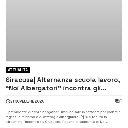
ATTUALITÀ
Siracusa| Alternanza scuola lavoro,
“Noi Albergatori” incontra gli
studenti del “Gargallo”
0
21 NOVEMBRE 2020
Il presidente di “Noi albergatori” Siracusa sale in cattedra per parlare ai
ragazzi di turismo e di strategie alberghiere. [/] Si è tenuto in
streaming l’incontro tra Giuseppe Rosano, presidente di Noi
albergatori Siracusa, e la classe VG indirizzo linguistico del liceo