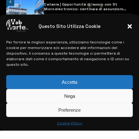
4
Catania | Opportunità di lavoro con St
Microelectronics: centinaia di assunzioni
previste
28 MARZO 2024
Questo Sito Utilizza Cookie
Per fornire le migliori esperienze, utilizziamo tecnologie come i
MAPPA DEL SITO
cookie per memorizzare e/o accedere alle informazioni del
dispositivo. Il consenso a queste tecnologie ci permetterà di
> NOTIZIE
elaborare dati come il comportamento di navigazione o ID unici su
questo sito.
> EDIZIONI LOCALI
> CONTATTI
Accetta
> INFO
Nega
Preferenze
Cookie Policy