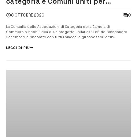
categoria e Comuni uniti per
promuovere i prodotti di eccellenza
0
8 OTTOBRE 2020
La Consulta delle Associazioni di Categoria della Camera di
Commercio lancia l’idea di un progetto unitario: “Il si” dell’Assessore
Schembari, all’incontro con tutti i sindaci e gli assessori della
provincia”. [/] Un Hub Turistico, che veda insieme le associazioni di
categoria dei vari settori e i Comuni per la promozione dei prodotti
LEGGI DI PIÙ
tipici d...