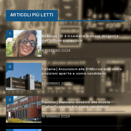
ARTICOLI PIÙ LETTI
1
Siracusa | Si è insediata la nuova dirigente
dell’Ufficio scolastico
6 FEBBRAIO 2024
2
Catania | Assunzioni alla StMicroelectronics:
posizioni aperte e come candidarsi
12 GENNAIO 2024
3
Pachino | Mancano docenti alla scuola
“Calleri”: requisiti e come candidarsi
18 GENNAIO 2024