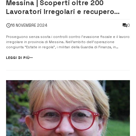
Messina | Scoperti oltre 200
Lavoratori Irregolari e recupero
contributivo di oltre 2 milioni di
0
16 NOVEMBRE 2024
euro
Proseguono senza sosta i controlli contro l’evasione fiscale e il lavoro
irregolare in provincia di Messina. Nell’ambito dell’operazione
congiunta “Estate in regola”, i militari della Guardia di Finanza, in
collaborazione con il personale della Direzione Provinciale dell’INPS,
hanno effettuato 56 accessi ispettivi nelle aree ...
LEGGI DI PIÙ