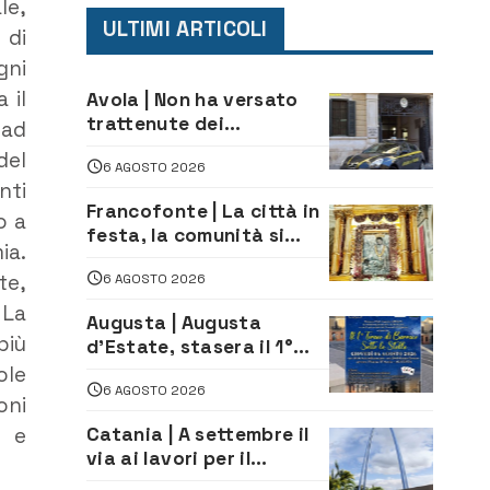
le,
ULTIMI ARTICOLI
 di
gni
 il
Avola | Non ha versato
trattenute dei
 ad
lavoratori: sequestrati
del
6 AGOSTO 2026
oltre 700 mila euro a
nti
imprenditore della
Francofonte | La città in
climatizzazione
o a
festa, la comunità si
ia.
affida alla Madonna
te,
6 AGOSTO 2026
della Neve tra fede e
tradizione
 La
Augusta | Augusta
più
d’Estate, stasera il 1°
Torneo di Burraco sotto
ole
6 AGOSTO 2026
le Stelle: piazza
oni
D’Astorga già sold out
Catania | A settembre il
e e
via ai lavori per il
rifacimento dell’ingresso