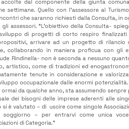
e accolte dal componente della giunta comuna
me settimane. Quello con l’assessore al Turismo
incontri che saranno richiesti dalla Consulta, in o
 gli assessori. “L’obiettivo della Consulta- spiega
viluppo di progetti di corto respiro finalizzati
propositivi, arrivare ad un progetto di rilancio 
le, collaborando in maniera proficua con gli e
nclude Rindinella- non è seconda a nessuno quant
co, artistico, come di tradizioni ed enogastronom
atamente tenute in considerazione e valorizza
luppo occupazionale dalle enormi potenzialità.
ie, ormai da qualche anno, sta assumendo senpre 
ale dei bisogni delle imprese aderenti alle sing
o si è valutato – di uscire come singole Associazi
di soggiorno – per entrarvi come unica voc
azioni di Categoria.”