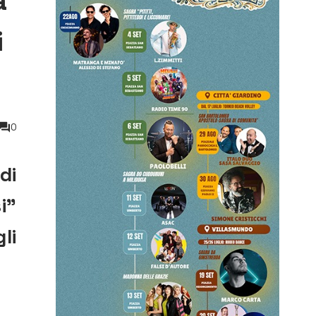
a
i
0
di
i”
li