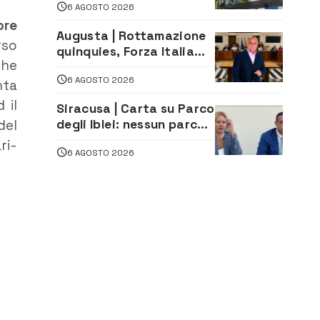
6 AGOSTO 2026
sud del porto
ore
Augusta | Rottamazione
rso
quinquies, Forza Italia
che
rivendica il risultato:
6 AGOSTO 2026
«La proposta è nostra»
nta
 il
Siracusa | Carta su Parco
del
degli Iblei: nessun parco
può nascere contro le
ri-
6 AGOSTO 2026
comunità e il territorio