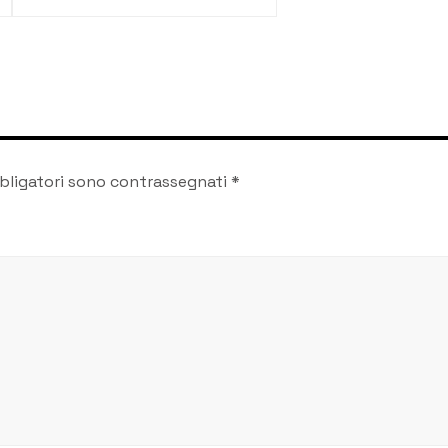
due spacciatori e
smantellata una
centrale dello spaccio
bligatori sono contrassegnati
*