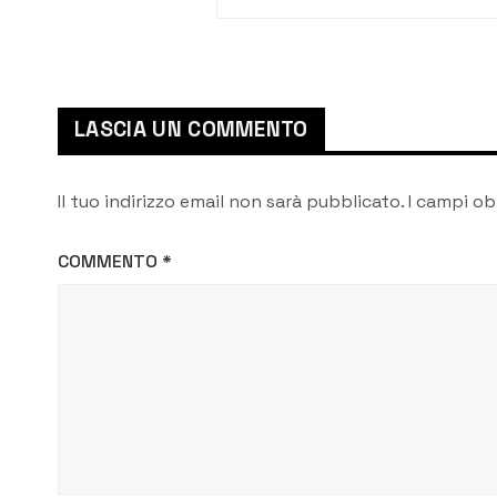
dal Corpo Militare
dell’Ordine di Malta
LASCIA UN COMMENTO
Il tuo indirizzo email non sarà pubblicato.
I campi ob
COMMENTO
*