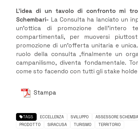
L’idea di un tavolo di confronto mi tr
Schembari-
La Consulta ha lanciato un in
un’ottica di promozione dell’intero t
compartimentali, per muoversi piuttos
promozione di un’offerta unitaria e unica
ruolo della consulta ,finalmente un org
campanilismo, diventa fondamentale. To
come sto facendo con tutti gli stake holders
Stampa
TAGS
ECCELLENZA
SVILUPPO
ASSESSORE SCHEMBA
PRODOTTO
SIRACUSA
TURISMO
TERRITORIO