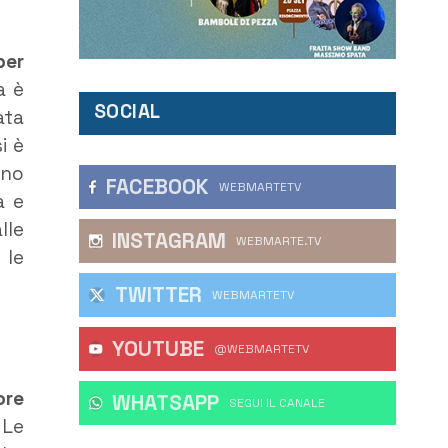
per
a è
SOCIAL
ata
i è
ano
FACEBOOK
WEBMARTETV
a e
lle
INSTAGRAM
WEBMARTE.TV
 le
TWITTER
WEBMARTETV
YOUTUBE
@WEBMARTETV
ore
WHATSAPP
‎SEGUI IL CANALE
Le