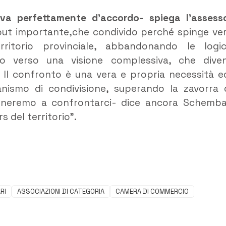
ova perfettamente d’accordo- spiega l’assess
put importante,che condivido perché spinge ve
erritorio provinciale, abbandonando le logi
to verso una visione complessiva, che dive
. Il confronto è una vera e propria necessità ed
anismo di condivisione, superando la zavorra 
rneremo a confrontarci- dice ancora Schemba
 del territorio”.
RI
ASSOCIAZIONI DI CATEGORIA
CAMERA DI COMMERCIO