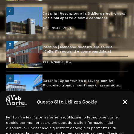
2
Catania | Assunzioni alla StMicroelectronics:
posizioni aperte e come candidarsi
12 GENNAIO 2024
3
Pachino | Mancano docenti alla scuola
“Calleri”: requisiti e come candidarsi
18 GENNAIO 2024
4
Catania | Opportunità di lavoro con St
Microelectronics: centinaia di assunzioni
previste
28 MARZO 2024
Questo Sito Utilizza Cookie
Per fornire le migliori esperienze, utilizziamo tecnologie come i
MAPPA DEL SITO
cookie per memorizzare e/o accedere alle informazioni del
dispositivo. Il consenso a queste tecnologie ci permetterà di
elaborare dati come il comportamento di navigazione o ID unici su