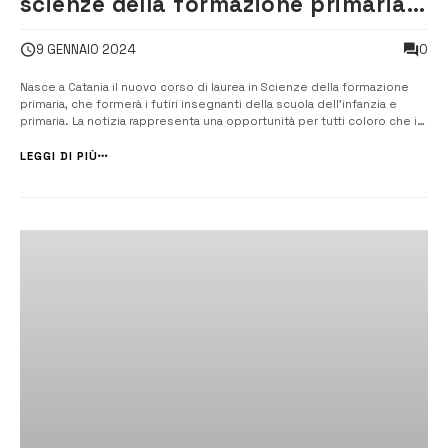
scienze della formazione primaria
firmato Unict
0
9 GENNAIO 2024
Nasce a Catania il nuovo corso di laurea in Scienze della formazione
primaria, che formerà i futiri insegnanti della scuola dell’infanzia e
primaria. La notizia rappresenta una opportunità per tutti coloro che in
futuro vorranno lavorare nel mondo della scuola. Promotore del corso
è l’ateneo catanese, in modo particolare del Dipartimento...
LEGGI DI PIÙ