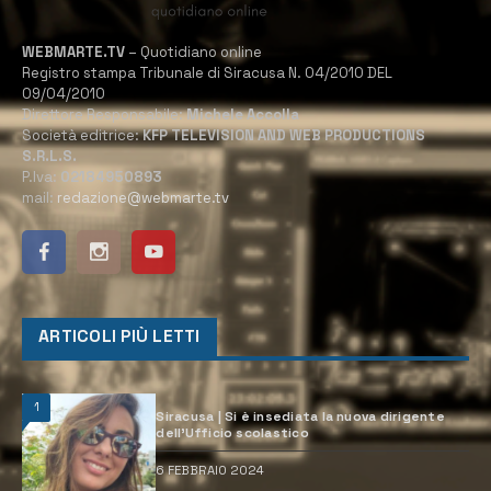
WEBMARTE.TV
– Quotidiano online
Registro stampa Tribunale di Siracusa N. 04/2010 DEL
09/04/2010
Direttore Responsabile:
Michele Accolla
Società editrice:
KFP TELEVISION AND WEB PRODUCTIONS
S.R.L.S.
P.Iva:
02184950893
mail:
redazione@webmarte.tv
ARTICOLI PIÙ LETTI
1
Siracusa | Si è insediata la nuova dirigente
dell’Ufficio scolastico
6 FEBBRAIO 2024