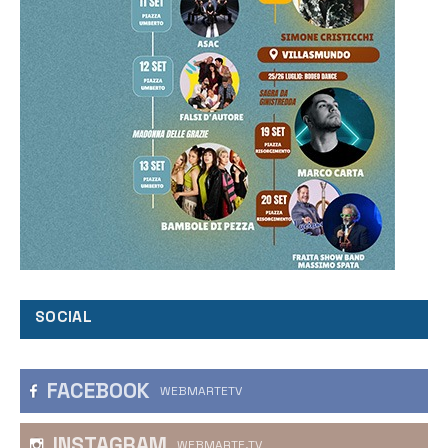
SOCIAL
FACEBOOK
WEBMARTETV
INSTAGRAM
WEBMARTE.TV