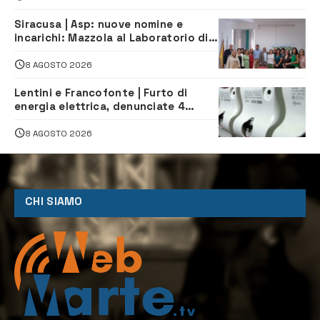
Siracusa | Asp: nuove nomine e
incarichi: Mazzola al Laboratorio di
Sanità pubblica, Matteliano al
Servizio Legale
8 AGOSTO 2026
Lentini e Francofonte | Furto di
energia elettrica, denunciate 4
persone
8 AGOSTO 2026
CHI SIAMO