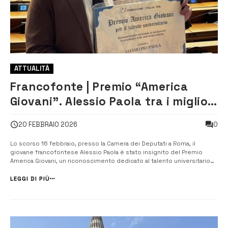
ATTUALITÀ
Francofonte | Premio “America
Giovani”. Alessio Paola tra i migliori
talenti universitari d’Italia
0
20 FEBBRAIO 2026
Lo scorso 16 febbraio, presso la Camera dei Deputati a Roma, il
giovane francofontese Alessio Paola è stato insignito del Premio
America Giovani, un riconoscimento dedicato al talento universitario
promosso dalla Fondazione Italia USA. ​Alessio Paola è stato
selezionato attraverso un processo di valutazione basato
LEGGI DI PIÙ
esclusivamente sul merito acc...