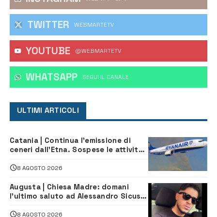
TWITTER
WEBMARTETV
YOUTUBE
@WEBMARTETV
WHATSAPP
‎SEGUI IL CANALE
ULTIMI ARTICOLI
Catania | Continua l’emissione di
ceneri dall’Etna. Sospese le attività
all’aeroporto di Fontanarossa
8 AGOSTO 2026
Augusta | Chiesa Madre: domani
l’ultimo saluto ad Alessandro Sicuso,
morto in un incidente stradale
8 AGOSTO 2026