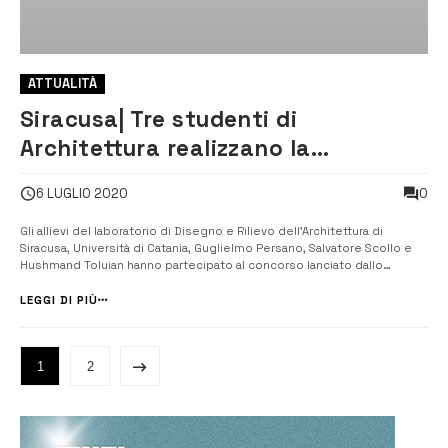
ATTUALITÀ
Siracusa| Tre studenti di
Architettura realizzano la
“Bandiera del Mediterraneo”
0
6 LUGLIO 2020
Gli allievi del laboratorio di Disegno e Rilievo dell’Architettura di
Siracusa, Università di Catania, Guglielmo Persano, Salvatore Scollo e
Hushmand Toluian hanno partecipato al concorso lanciato dallo
scrittore Simone Perrotti, con la proposta risultata la più votata tra le
oltre mille pervenute. [/] Il blu che ricorda il mare, il gial...
LEGGI DI PIÙ
1
2