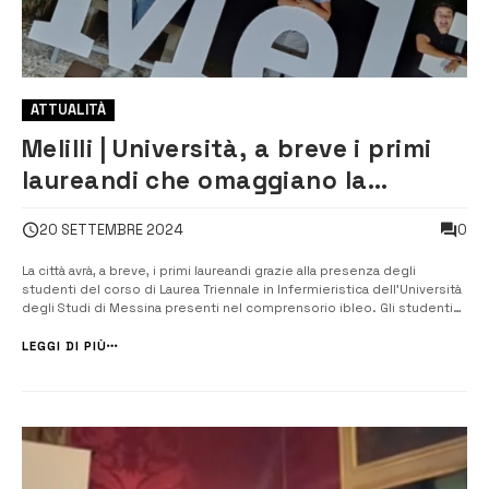
ATTUALITÀ
Melilli | Università, a breve i primi
laureandi che omaggiano la
Terrazza degli Iblei con un
0
20 SETTEMBRE 2024
abbraccio simbolico
La città avrà, a breve, i primi laureandi grazie alla presenza degli
studenti del corso di Laurea Triennale in Infermieristica dell’Università
degli Studi di Messina presenti nel comprensorio ibleo. Gli studenti
hanno voluto omaggiare la “Terrazza degli Iblei” lanciando sui social il
brand “I love Melilli”, per sottolineare il ruolo cardine de...
LEGGI DI PIÙ