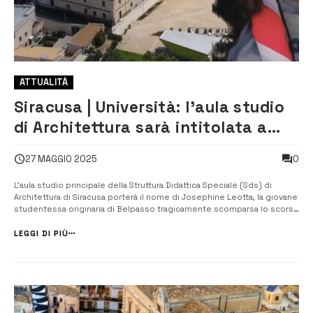
ATTUALITÀ
Siracusa | Università: l’aula studio
di Architettura sarà intitolata a
Josephine Leotta
0
27 MAGGIO 2025
L’aula studio principale della Struttura Didattica Speciale (Sds) di
Architettura di Siracusa porterà il nome di Josephine Leotta, la giovane
studentessa originaria di Belpasso tragicamente scomparsa lo scorso
10 marzo in un incidente stradale mentre si recava alle lezioni nel
capoluogo aretuseo. A darne l’annuncio è stato il presidente della ...
LEGGI DI PIÙ