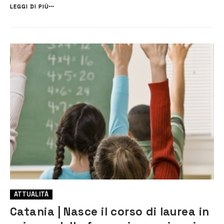
giuridiche”, ha visto tra i partecipanti anche la senatrice Binetti, il
LEGGI DI PIÙ
sindaco T...
ATTUALITÀ
Catania | Nasce il corso di laurea in