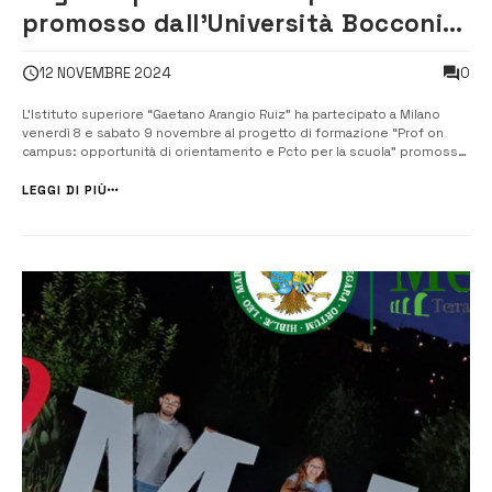
promosso dall’Università Bocconi
di Milano
0
12 NOVEMBRE 2024
L’Istituto superiore “Gaetano Arangio Ruiz” ha partecipato a Milano
venerdì 8 e sabato 9 novembre al progetto di formazione “Prof on
campus: opportunità di orientamento e Pcto per la scuola” promosso
dall’Università Bocconi per la formazione e l’aggiornamento dei
docenti referenti dell’orientamento e dei Pcto di tutte le scuole
LEGGI DI PIÙ
d’Italia. A rap...