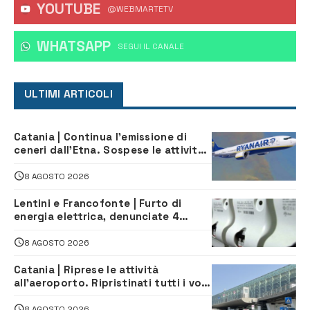
YOUTUBE
@WEBMARTETV
WHATSAPP
‎SEGUI IL CANALE
ULTIMI ARTICOLI
Catania | Continua l’emissione di
ceneri dall’Etna. Sospese le attività
all’aeroporto di Fontanarossa
8 AGOSTO 2026
Lentini e Francofonte | Furto di
energia elettrica, denunciate 4
persone
8 AGOSTO 2026
Catania | Riprese le attività
all’aeroporto. Ripristinati tutti i voli
in arrivo e in partenza
8 AGOSTO 2026