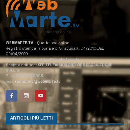
WEBMARTE.TV
– Quotidiano online
Registro stampa Tribunale di Siracusa N. 04/2010 DEL
09/04/2010
Direttore Responsabile:
Michele Accolla
Società editrice:
KFP TELEVISION AND WEB PRODUCTIONS
S.R.L.S.
P.Iva:
02184950893
mail:
redazione@webmarte.tv
ARTICOLI PIÙ LETTI