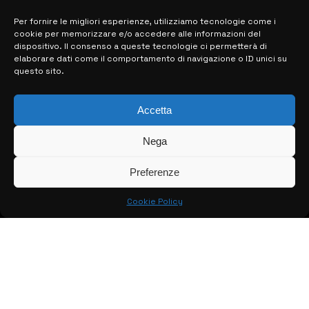
Per fornire le migliori esperienze, utilizziamo tecnologie come i
MAPPA DEL SITO
cookie per memorizzare e/o accedere alle informazioni del
dispositivo. Il consenso a queste tecnologie ci permetterà di
elaborare dati come il comportamento di navigazione o ID unici su
> NOTIZIE
questo sito.
> EDIZIONI LOCALI
Accetta
> CONTATTI
Nega
> INFO
Preferenze
Cookie Policy
© COPYRIGHT 2026:
KFP TELEVISION AND WEB PRODUCTIONS
S.R.L.S.
– P.IVA: 02184950893 – TUTTI I DIRITTI RISERVATI –
CREATO DA LUIGI PITARI