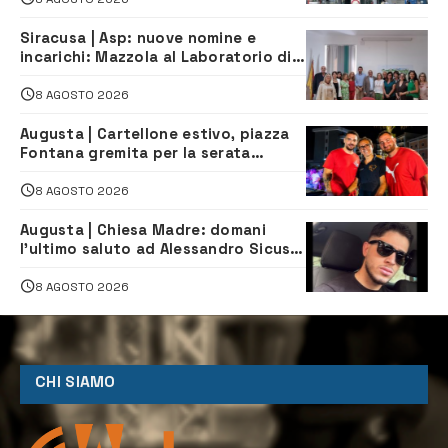
Siracusa | Asp: nuove nomine e
incarichi: Mazzola al Laboratorio di
Sanità pubblica, Matteliano al
Servizio Legale
8 AGOSTO 2026
Augusta | Cartellone estivo, piazza
Fontana gremita per la serata
caraibica con Andrea Mojito
8 AGOSTO 2026
Augusta | Chiesa Madre: domani
l’ultimo saluto ad Alessandro Sicuso,
morto in un incidente stradale
8 AGOSTO 2026
CHI SIAMO