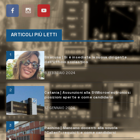
ARTICOLI PIÙ LETTI
1
Siracusa | Si è insediata la nuova dirigente
dell’Ufficio scolastico
6 FEBBRAIO 2024
2
Catania | Assunzioni alla StMicroelectronics:
posizioni aperte e come candidarsi
12 GENNAIO 2024
3
Pachino | Mancano docenti alla scuola
“Calleri”: requisiti e come candidarsi