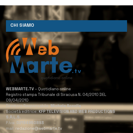
CHI SIAMO
WEBMARTE.TV
– Quotidiano online
Registro stampa Tribunale di Siracusa N. 04/2010 DEL
09/04/2010
Direttore Responsabile:
Michele Accolla
Società editrice:
KFP TELEVISION AND WEB PRODUCTIONS
S.R.L.S.
P.Iva:
02184950893
mail:
redazione@webmarte.tv