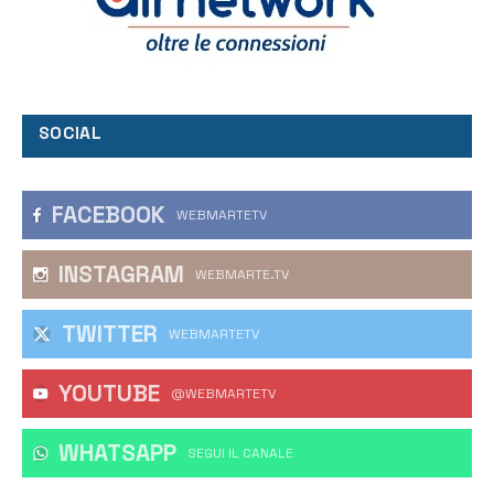
SOCIAL
FACEBOOK
WEBMARTETV
INSTAGRAM
WEBMARTE.TV
TWITTER
WEBMARTETV
YOUTUBE
@WEBMARTETV
WHATSAPP
‎SEGUI IL CANALE