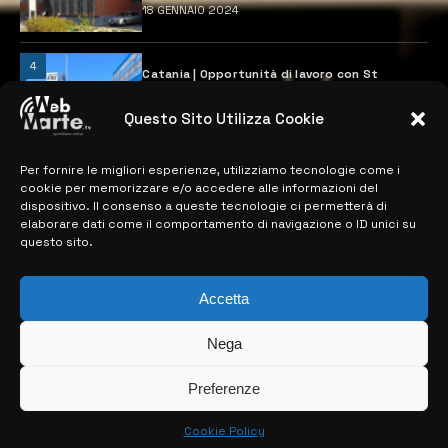
18 GENNAIO 2024
4
Catania | Opportunità di lavoro con St
Microelectronics: centinaia di assunzioni
previste
Questo Sito Utilizza Cookie
28 MARZO 2024
Per fornire le migliori esperienze, utilizziamo tecnologie come i
cookie per memorizzare e/o accedere alle informazioni del
MAPPA DEL SITO
dispositivo. Il consenso a queste tecnologie ci permetterà di
elaborare dati come il comportamento di navigazione o ID unici su
questo sito.
> NOTIZIE
> EDIZIONI LOCALI
Accetta
> CONTATTI
Nega
> INFO
Preferenze
Cookie Policy