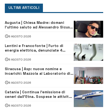
ULTIMI ARTICOLI
Augusta | Chiesa Madre: domani
l’ultimo saluto ad Alessandro Sicuso,
morto in un incidente stradale
8 AGOSTO 2026
Lentini e Francofonte | Furto di
energia elettrica, denunciate 4
persone
8 AGOSTO 2026
Siracusa | Asp: nuove nomine e
incarichi: Mazzola al Laboratorio di
Sanità pubblica, Matteliano al
Servizio Legale
8 AGOSTO 2026
Catania | Continua l’emissione di
ceneri dall’Etna. Sospese le attività
all’aeroporto di Fontanarossa
8 AGOSTO 2026