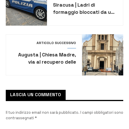
Siracusa | Ladri di
formaggio bloccati da un
agente libero dal servizio
ARTICOLO SUCCESSIVO
Augusta | Chiesa Madre,
via al recupero delle
statue di San Domenico e
San Giuseppe
LASCIA UN COMMENTO
Il tuo indirizzo email non sarà pubblicato.
I campi obbligatori sono
contrassegnati
*