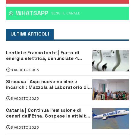
WHATSAPP
‎SEGUI IL CANALE
ULTIMI ARTICOLI
Lentini e Francofonte | Furto di
energia elettrica, denunciate 4
persone
8 AGOSTO 2026
Siracusa | Asp: nuove nomine e
incarichi: Mazzola al Laboratorio di
Sanità pubblica, Matteliano al
Servizio Legale
8 AGOSTO 2026
Catania | Continua l’emissione di
ceneri dall’Etna. Sospese le attività
all’aeroporto di Fontanarossa
8 AGOSTO 2026