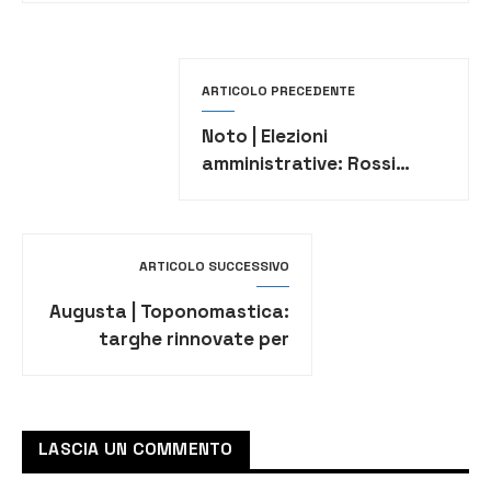
ARTICOLO PRECEDENTE
Noto | Elezioni
amministrative: Rossi
candidato alla carica di
Sindaco
ARTICOLO SUCCESSIVO
Augusta | Toponomastica:
targhe rinnovate per
mantenere l’identità
LASCIA UN COMMENTO