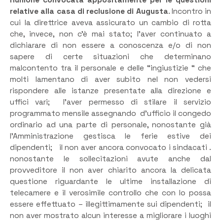
relative alla casa di reclusione di Augusta
. Incontro in
cui la direttrice aveva assicurato un cambio di rotta
che, invece, non c’è mai stato; l’aver continuato a
dichiarare di non essere a conoscenza e/o di non
sapere di certe situazioni che determinano
malcontento tra il personale e delle “ingiustizie “ che
molti lamentano di aver subito nel non vedersi
rispondere alle istanze presentate alla direzione e
uffici vari; l’aver permesso di stilare il servizio
programmato mensile assegnando d’ufficio il congedo
ordinario ad una parte di personale, nonostante già
l’Amministrazione gestisca le ferie estive dei
dipendenti; il non aver ancora convocato i sindacati .
nonostante le sollecitazioni avute anche dal
provveditore il non aver chiarito ancora la delicata
questione riguardante le ultime installazione di
telecamere e il verosimile controllo che con lo possa
essere effettuato – illegittimamente sui dipendenti; il
non aver mostrato alcun interesse a migliorare i luoghi