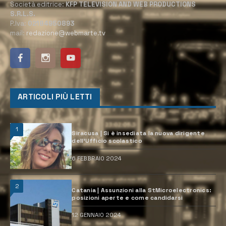
Società editrice:
KFP TELEVISION AND WEB PRODUCTIONS
S.R.L.S.
P.Iva:
02184950893
mail:
redazione@webmarte.tv
ARTICOLI PIÙ LETTI
1
Siracusa | Si è insediata la nuova dirigente
dell’Ufficio scolastico
6 FEBBRAIO 2024
2
Catania | Assunzioni alla StMicroelectronics:
posizioni aperte e come candidarsi
12 GENNAIO 2024