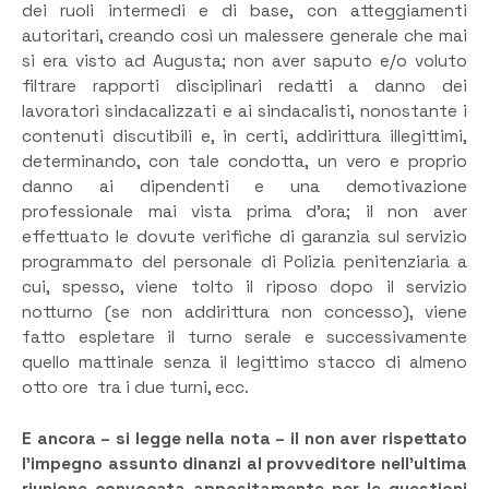
dei ruoli intermedi e di base, con atteggiamenti
autoritari, creando così un malessere generale che mai
si era visto ad Augusta; non aver saputo e/o voluto
filtrare rapporti disciplinari redatti a danno dei
lavoratori sindacalizzati e ai sindacalisti, nonostante i
contenuti discutibili e, in certi, addirittura illegittimi,
determinando, con tale condotta, un vero e proprio
danno ai dipendenti e una demotivazione
professionale mai vista prima d’ora; il non aver
effettuato le dovute verifiche di garanzia sul servizio
programmato del personale di Polizia penitenziaria a
cui, spesso, viene tolto il riposo dopo il servizio
notturno (se non addirittura non concesso), viene
fatto espletare il turno serale e successivamente
quello mattinale senza il legittimo stacco di almeno
otto ore tra i due turni, ecc.
E ancora – si legge nella nota – il non aver rispettato
l’impegno assunto dinanzi al provveditore nell’ultima
riunione convocata appositamente per le questioni