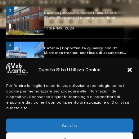
3
Pachino | Mancano docenti alla scuola
“Calleri”: requisiti e come candidarsi
18 GENNAIO 2024
4
Catania | Opportunità di lavoro con St
Microelectronics: centinaia di assunzioni
previste
28 MARZO 2024
Questo Sito Utilizza Cookie
Per fornire le migliori esperienze, utilizziamo tecnologie come i
MAPPA DEL SITO
cookie per memorizzare e/o accedere alle informazioni del
dispositivo. Il consenso a queste tecnologie ci permetterà di
> NOTIZIE
elaborare dati come il comportamento di navigazione o ID unici su
questo sito.
> EDIZIONI LOCALI
Accetta
> CONTATTI
> INFO