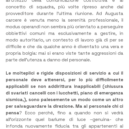
all’utilizzo della comunicazione costruttiva e al
concetto di squadra, più volte ripreso anche dal
provveditore durante l’ultima riunione. Ad Augusta
carcere è venuta meno la serenità professionale, il
modus operandi non sembra più orientato a perseguire
obbiettivi comuni ma esclusivamente a gestire, in
modo autoritario, un contesto di lavoro già di per se
difficile e che da qualche anno è diventato una vera e
propria bolgia: mai si erano viste tante aggressioni da
parte dell’utenza a danno del personale.
Le molteplici e rigide disposizioni di servizio a cui il
personale deve attenersi, per lo più difficilmente
applicabili se non addirittura inapplicabili (chiusura
di svariati cancelli con i lucchetti, piano di emergenza
sismica,), sono palesemente un modo come un altro
per salvaguardare la direzione. Ma al personale chi ci
pensa
? Ecco perché, fino a quando non si vedrà
all’orizzonte quel barlume di luce –genuina- che
infonda nuovamente fiducia tra gli appartenenti al