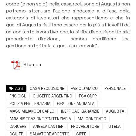
corpo (e non solo), nella casa reclusone di Augusta non
potremo attenuare l’azione sindacale a difesa della
categoria di lavoratori che rappresentiamo e che in
quel di Augusta risultano essere per lo più affievoliti da
un contesto lavorativo che, lo si ribadisce, rispetto alla
precedente direzione, sembra prediligere una
gestione autoritaria a quella autorevole”.
Stampa
TAGS
CASA RECLUSIONE
FABIO D’AMICO
PERSONALE
FNS CISL
GIUSEPPE ARGENTINO
FSA CNPP
POLIZIA PENITENZIARIA
GESTIONE ANOMALA
MASSIMILIANO DI CARLO
INEFFICACI GARANZIE
AUGUSTA
AMMINISTRAZIONE PENITENZIARIA
MALCONTENTO
CARCERE
ANGELA LANTIERI
PROVVEDITORE
TUTELA
CGIL FP
SALVATORE ARGENTO
SIPPE