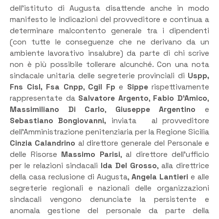
dell’istituto di Augusta disattende anche in modo
manifesto le indicazioni del provveditore e continua a
determinare malcontento generale tra i dipendenti
(con tutte le conseguenze che ne derivano da un
ambiente lavorativo insalubre) da parte di chi scrive
non è più possibile tollerare alcunché. Con una nota
sindacale unitaria delle segreterie provinciali di
Uspp,
Fns Cisl,
Fsa Cnpp
,
Cgil Fp
e
Sippe
rispettivamente
rappresentate da
Salvatore Argento
,
Fabio D’Amico
,
Massimiliano Di Carlo
,
Giuseppe Argentino
e
Sebastiano Bongiovanni,
inviata al provveditore
dell’Amministrazione penitenziaria per la Regione Sicilia
Cinzia Calandrino
al direttore generale del Personale e
delle Risorse
Massimo Parisi
, al direttore dell’ufficio
per le relazioni sindacali
Ida Del Grosso
, alla direttrice
della casa reclusione di Augusta,
Angela Lantieri
e alle
segreterie regionali e nazionali delle organizzazioni
sindacali vengono denunciate la persistente e
anomala gestione del personale da parte della