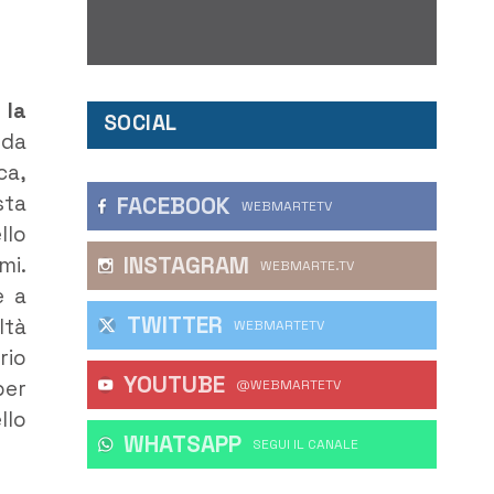
 la
SOCIAL
 da
ca,
sta
FACEBOOK
WEBMARTETV
llo
INSTAGRAM
mi.
WEBMARTE.TV
e a
TWITTER
ltà
WEBMARTETV
rio
YOUTUBE
per
@WEBMARTETV
llo
WHATSAPP
‎SEGUI IL CANALE