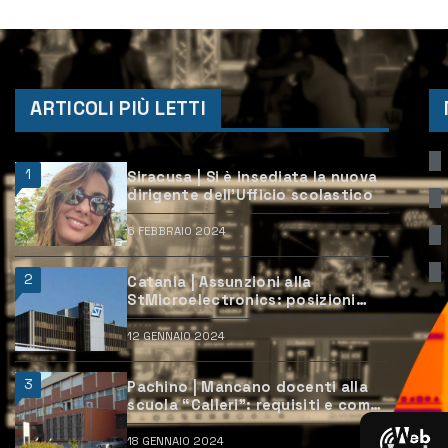
ARTICOLI PIÙ LETTI
1
Siracusa | Si è insediata la nuova
dirigente dell’Ufficio scolastico
6 FEBBRAIO 2024
2
Catania | Assunzioni alla
StMicroelectronics: posizioni
aperte e come candidarsi
12 GENNAIO 2024
3
Pachino | Mancano docenti alla
scuola “Calleri”: requisiti e come
candidarsi
18 GENNAIO 2024