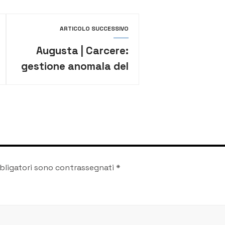
ARTICOLO SUCCESSIVO
Augusta | Carcere:
gestione anomala del
personale, ennesima
denuncia dei
sindacati
bligatori sono contrassegnati
*