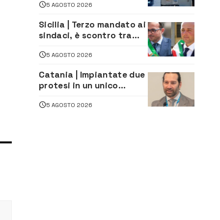
5 AGOSTO 2026
Sicilia | Terzo mandato ai
sindaci, è scontro tra
Lega e Mpa Grande
5 AGOSTO 2026
Sicilia, e Schifani cerca
di sfilarsi
Catania | Impiantate due
protesi in un unico
intervento a un uomo di
5 AGOSTO 2026
98 anni. Protagonista il
chirurgo augustano
Giuseppe Mazziotta