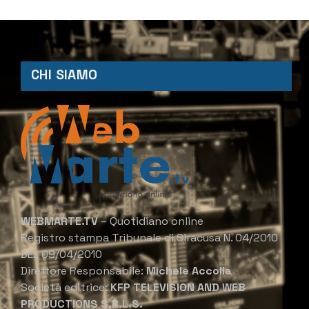
CHI SIAMO
WEBMARTE.TV
– Quotidiano online
Registro stampa Tribunale di Siracusa N. 04/2010
DEL 09/04/2010
Direttore Responsabile:
Michele Accolla
Società editrice:
KFP TELEVISION AND WEB
PRODUCTIONS S.R.L.S.