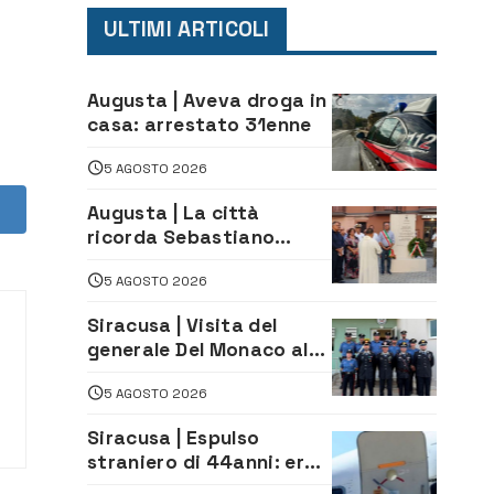
ULTIMI ARTICOLI
Augusta | Aveva droga in
casa: arrestato 31enne
5 AGOSTO 2026
Augusta | La città
ricorda Sebastiano
Campisi: inaugurata la
5 AGOSTO 2026
piazza dedicata al
minatore morto nella
Siracusa | Visita del
tragedia di Marcinelle
generale Del Monaco al
comando dei Carabinieri
5 AGOSTO 2026
e alle Stazioni di Ortigia,
Carlentini, Ferla e
Siracusa | Espulso
Sortino
straniero di 44anni: era
in carcere per gravi reati