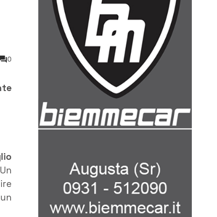
0
nte
lio
 Un
ire
 un