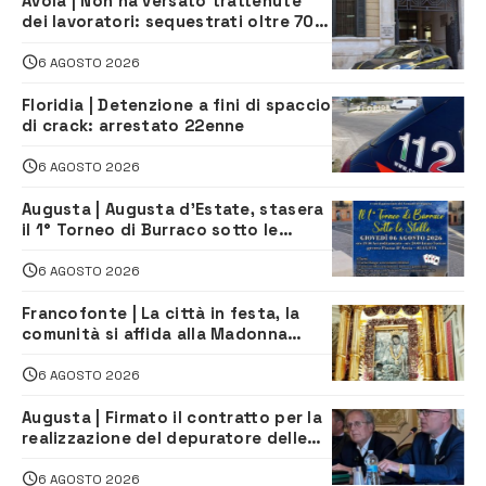
Avola | Non ha versato trattenute
dei lavoratori: sequestrati oltre 700
mila euro a imprenditore della
climatizzazione
6 AGOSTO 2026
Floridia | Detenzione a fini di spaccio
di crack: arrestato 22enne
6 AGOSTO 2026
Augusta | Augusta d’Estate, stasera
il 1° Torneo di Burraco sotto le
Stelle: piazza D’Astorga già sold out
6 AGOSTO 2026
Francofonte | La città in festa, la
comunità si affida alla Madonna
della Neve tra fede e tradizione
6 AGOSTO 2026
Augusta | Firmato il contratto per la
realizzazione del depuratore delle
acque reflue
6 AGOSTO 2026