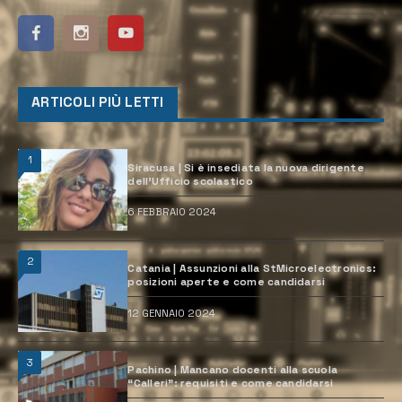
ARTICOLI PIÙ LETTI
1
Siracusa | Si è insediata la nuova dirigente
dell’Ufficio scolastico
6 FEBBRAIO 2024
2
Catania | Assunzioni alla StMicroelectronics:
posizioni aperte e come candidarsi
12 GENNAIO 2024
3
Pachino | Mancano docenti alla scuola
“Calleri”: requisiti e come candidarsi