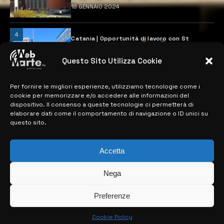
18 GENNAIO 2024
4
Catania | Opportunità di lavoro con St
Microelectronics: centinaia di assunzioni
previste
Questo Sito Utilizza Cookie
28 MARZO 2024
Per fornire le migliori esperienze, utilizziamo tecnologie come i
cookie per memorizzare e/o accedere alle informazioni del
MAPPA DEL SITO
dispositivo. Il consenso a queste tecnologie ci permetterà di
elaborare dati come il comportamento di navigazione o ID unici su
questo sito.
> NOTIZIE
> EDIZIONI LOCALI
Accetta
> CONTATTI
Nega
> INFO
Preferenze
Cookie Policy