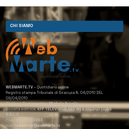
CHI SIAMO
WEBMARTE.TV
– Quotidiano online
Registro stampa Tribunale di Siracusa N. 04/2010 DEL
09/04/2010
Direttore Responsabile:
Michele Accolla
Società editrice:
KFP TELEVISION AND WEB PRODUCTIONS
S.R.L.S.
P.Iva:
02184950893
mail:
redazione@webmarte.tv