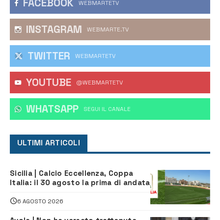
FACEBOOK
WEBMARTETV
INSTAGRAM
WEBMARTE.TV
TWITTER
WEBMARTETV
YOUTUBE
@WEBMARTETV
WHATSAPP
‎SEGUI IL CANALE
ULTIMI ARTICOLI
Sicilia | Calcio Eccellenza, Coppa
Italia: il 30 agosto la prima di andata
6 AGOSTO 2026