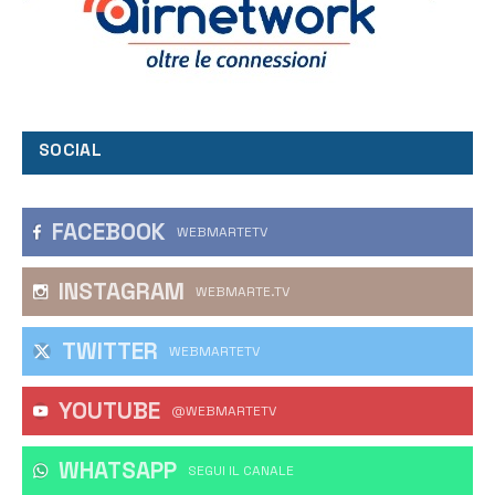
SOCIAL
FACEBOOK
WEBMARTETV
INSTAGRAM
WEBMARTE.TV
TWITTER
WEBMARTETV
YOUTUBE
@WEBMARTETV
WHATSAPP
‎SEGUI IL CANALE