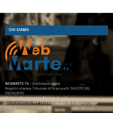
CHI SIAMO
WEBMARTE.TV
– Quotidiano online
Registro stampa Tribunale di Siracusa N. 04/2010 DEL
09/04/2010
Direttore Responsabile:
Michele Accolla
Società editrice:
KFP TELEVISION AND WEB PRODUCTIONS
S.R.L.S.
P.Iva:
02184950893