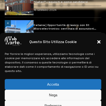
“Calleri”: requisiti e come candidarsi
18 GENNAIO 2024
4
Catania | Opportunità di lavoro con St
Microelectronics: centinaia di assunzioni
previste
28 MARZO 2024
Questo Sito Utilizza Cookie
Per fornire le migliori esperienze, utilizziamo tecnologie come i
MAPPA DEL SITO
cookie per memorizzare e/o accedere alle informazioni del
dispositivo. Il consenso a queste tecnologie ci permetterà di
> NOTIZIE
elaborare dati come il comportamento di navigazione o ID unici su
questo sito.
> EDIZIONI LOCALI
> CONTATTI
Accetta
> INFO
Nega
Preferenze