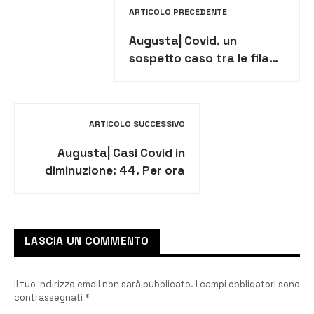
ARTICOLO PRECEDENTE
Augusta| Covid, un
sospetto caso tra le fila
del Real Futsal: immediata
procedura sanitaria
dell’Asp
ARTICOLO SUCCESSIVO
Augusta| Casi Covid in
diminuzione: 44. Per ora
non chiudono reparti del
Muscatello
LASCIA UN COMMENTO
Il tuo indirizzo email non sarà pubblicato.
I campi obbligatori sono
contrassegnati
*