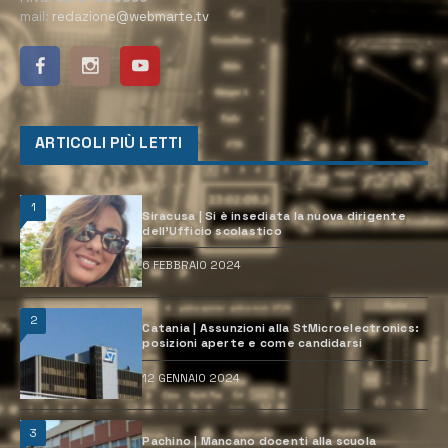
mail:
redazione@webmarte.tv
ARTICOLI PIÙ LETTI
1
Siracusa | Si è insediata la nuova dirigente
dell’Ufficio scolastico
6 FEBBRAIO 2024
2
Catania | Assunzioni alla StMicroelectronics:
posizioni aperte e come candidarsi
12 GENNAIO 2024
3
Pachino | Mancano docenti alla scuola