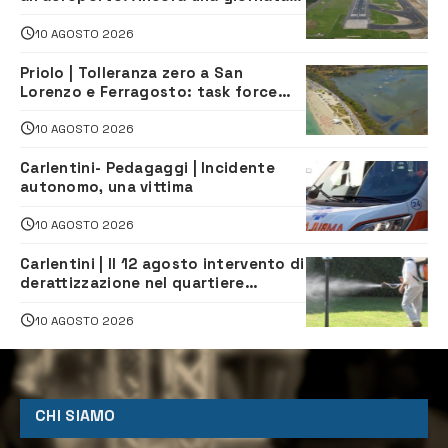
di disagi per i viaggiatori
10 AGOSTO 2026
Priolo | Tolleranza zero a San
Lorenzo e Ferragosto: task force
contro degrado e caos sul litorale,
navette gratuite
10 AGOSTO 2026
Carlentini- Pedagaggi | Incidente
autonomo, una vittima
10 AGOSTO 2026
Carlentini | Il 12 agosto intervento di
derattizzazione nel quartiere
Santuzzi
10 AGOSTO 2026
CHI SIAMO