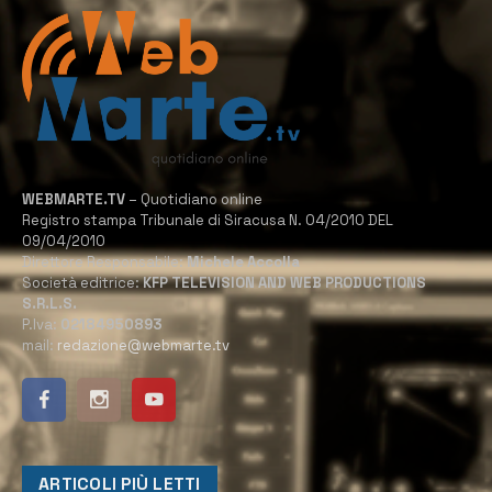
WEBMARTE.TV
– Quotidiano online
Registro stampa Tribunale di Siracusa N. 04/2010 DEL
09/04/2010
Direttore Responsabile:
Michele Accolla
Società editrice:
KFP TELEVISION AND WEB PRODUCTIONS
S.R.L.S.
P.Iva:
02184950893
mail:
redazione@webmarte.tv
ARTICOLI PIÙ LETTI