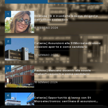
1
Siracusa | Si è insediata la nuova dirigente
dell’Ufficio scolastico
6 FEBBRAIO 2024
2
Catania | Assunzioni alla StMicroelectronics:
posizioni aperte e come candidarsi
12 GENNAIO 2024
3
Pachino | Mancano docenti alla scuola
“Calleri”: requisiti e come candidarsi
18 GENNAIO 2024
4
Catania | Opportunità di lavoro con St
Microelectronics: centinaia di assunzioni
previste