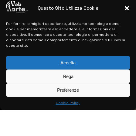
28 MARZO 2024
Questo Sito Utilizza Cookie
Per fornire le migliori esperienze, utilizziamo tecnologie come i
MAPPA DEL SITO
cookie per memorizzare e/o accedere alle informazioni del
dispositivo. Il consenso a queste tecnologie ci permetterà di
> NOTIZIE
elaborare dati come il comportamento di navigazione o ID unici su
questo sito.
> EDIZIONI LOCALI
Accetta
> CONTATTI
> INFO
Nega
Preferenze
Cookie Policy
© COPYRIGHT 2026:
KFP TELEVISION AND WEB PRODUCTIONS
S.R.L.S.
– P.IVA: 02184950893 – TUTTI I DIRITTI RISERVATI –