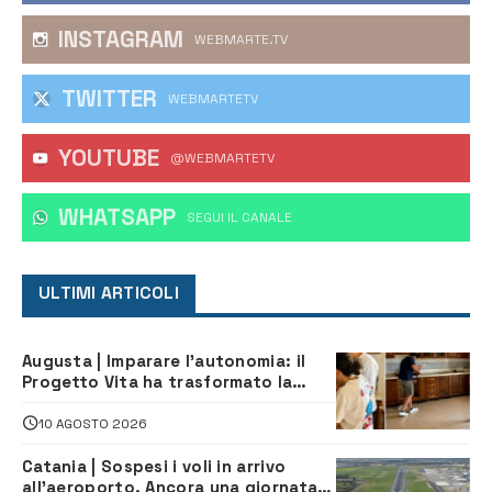
INSTAGRAM
WEBMARTE.TV
TWITTER
WEBMARTETV
YOUTUBE
@WEBMARTETV
WHATSAPP
‎SEGUI IL CANALE
ULTIMI ARTICOLI
Augusta | Imparare l’autonomia: il
Progetto Vita ha trasformato la
quotidianità in una palestra di
indipendenza
10 AGOSTO 2026
Catania | Sospesi i voli in arrivo
all’aeroporto. Ancora una giornata