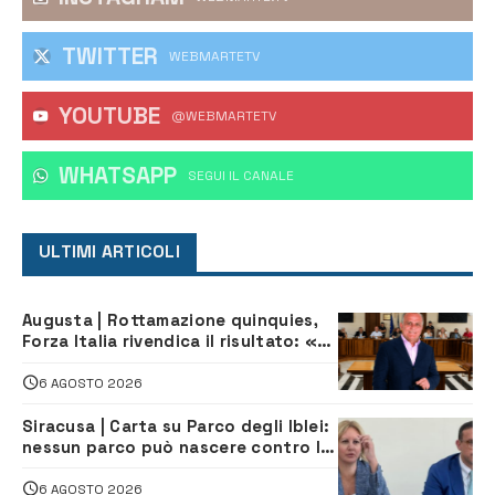
TWITTER
WEBMARTETV
YOUTUBE
@WEBMARTETV
WHATSAPP
‎SEGUI IL CANALE
ULTIMI ARTICOLI
Augusta | Rottamazione quinquies,
Forza Italia rivendica il risultato: «La
proposta è nostra»
6 AGOSTO 2026
Siracusa | Carta su Parco degli Iblei:
nessun parco può nascere contro le
comunità e il territorio
6 AGOSTO 2026