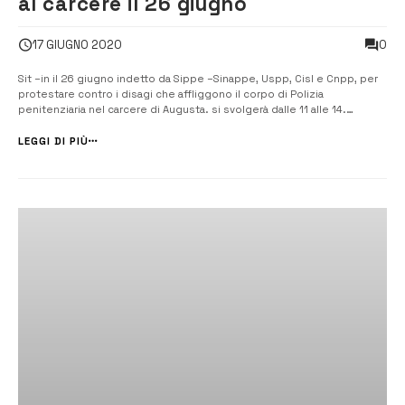
al carcere il 26 giugno
0
17 GIUGNO 2020
Sit –in il 26 giugno indetto da Sippe –Sinappe, Uspp, Cisl e Cnpp, per
protestare contro i disagi che affliggono il corpo di Polizia
penitenziaria nel carcere di Augusta. si svolgerà dalle 11 alle 14.
Sostegno e solidarietà ai lavoratori dal consigliere Triberio. [/] Il Sippe
–Sinappe, l’Uspp, la Cisl e il Cnpp dopo aver […]
LEGGI DI PIÙ