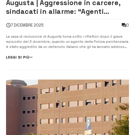
Augusta | Aggressione in carcere,
sindacati in allarme: “Agenti
lasciati soli di fronte alla violenza”
0
7 DICEMBRE 2025
La casa di reclusione di Augusta torna sotto i riflettori dopo il grave
episodio del 3 dicembre, quando un agente della Polizia penitenziaria
è stato aggredito da un detenuto italiano che gli ha lanciato addosso
dell’olio bollente. L’operatore, appena entrato in servizio, si era
avvicinato alla stanza detentiva richiamato dallo stesso recluso,...
LEGGI DI PIÙ