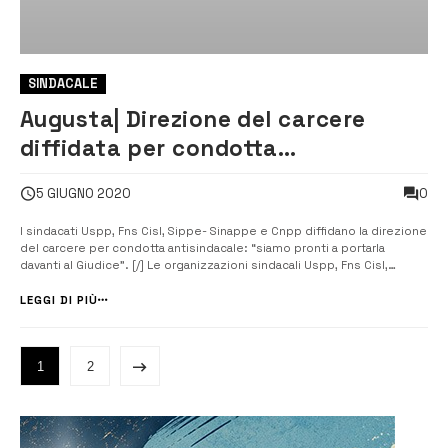
SINDACALE
Augusta| Direzione del carcere
diffidata per condotta
antisindacale
0
5 GIUGNO 2020
I sindacati Uspp, Fns Cisl, Sippe- Sinappe e Cnpp diffidano la direzione
del carcere per condotta antisindacale: “siamo pronti a portarla
davanti al Giudice”. [/] Le organizzazioni sindacali Uspp, Fns Cisl,
Sippe-Sinappe e Cnpp, per il tramite dello studio legale Maurizio Papa
del foro di Siracusa, diffidano il direttore del carcer...
LEGGI DI PIÙ
1
2