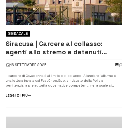
SINDACALE
Siracusa | Carcere al collasso:
agenti allo stremo e detenuti
impuniti
0
16 SETTEMBRE 2025
Il carcere di Cavadonna è al limite del collasso. A lanciare l’allarme è
una lettera inviata dal Fsa /Cnpp/Spp, sindacato della Polizia
penitenziaria alle autorità governative competenti, nella quale si
denuncia una situazione ormai diventata “insostenibile” per il
personale in servizio nella casa circondariale di Siracusa. Secondo...
LEGGI DI PIÙ