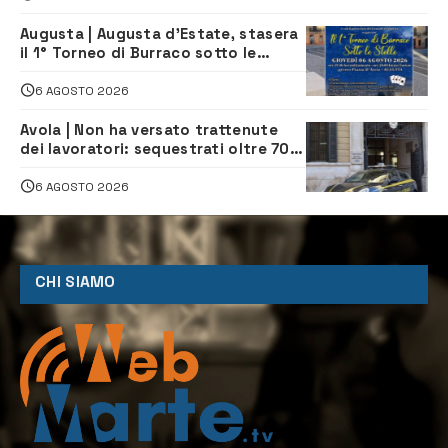
Augusta | Augusta d’Estate, stasera
il 1° Torneo di Burraco sotto le
Stelle: piazza D’Astorga già sold out
6 AGOSTO 2026
Avola | Non ha versato trattenute
dei lavoratori: sequestrati oltre 700
mila euro a imprenditore della
climatizzazione
6 AGOSTO 2026
CHI SIAMO