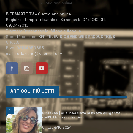
WEBMARTE.TV
– Quotidiano online
Registro stampa Tribunale di Siracusa N. 04/2010 DEL
09/04/2010
Direttore Responsabile:
Michele Accolla
Società editrice:
KFP TELEVISION AND WEB PRODUCTIONS
S.R.L.S.
P.Iva:
02184950893
mail:
redazione@webmarte.tv
ARTICOLI PIÙ LETTI
1
Siracusa | Si è insediata la nuova dirigente
dell’Ufficio scolastico
6 FEBBRAIO 2024