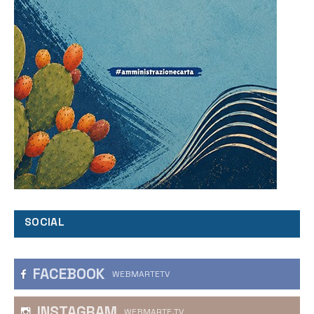
SOCIAL
FACEBOOK
WEBMARTETV
INSTAGRAM
WEBMARTE.TV