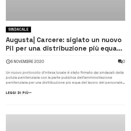
SINDACALE
Augusta| Carcere: siglato un nuovo
Pil per una distribuzione più equa
del lavoro
0
6 NOVEMBRE 2020
Un nuovo protocollo d’intesa locale è stato firmato dai sindacati della
polizia penitenziaria con la parte pubblica dell’amministrazione
penitenziaria per una distribuzione più equa del lavoro del personale
impiegato nella casa di reclusione di Augusta. [/] Dopo mesi e mesi di
malessere e tensioni sembra tornato il sereno tra il personale che ...
LEGGI DI PIÙ