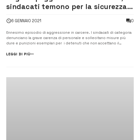
sindacati temono per la sicurezza e
chiedono misure più dure
0
6 GENNAIO 2021
Ennesimo episodio di aggressione in carcere. I sindacati di categoria
denunciano la grave carenza di personale e sollecitano misure più
dure e punizioni esemplari per i detenuti che non accettano il
reinserimento sociale. [/] L’ennesimo episodio di aggressione è
avvenuto, ieri mattina, all’interno del carcere di Augusta ed ha visto
LEGGI DI PIÙ
vittima un...