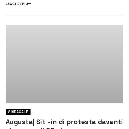
carenza di organico di circa 56 unità. Hanno sottoscritto un pr...
LEGGI DI PIÙ
SINDACALE
Augusta| Sit -in di protesta davanti