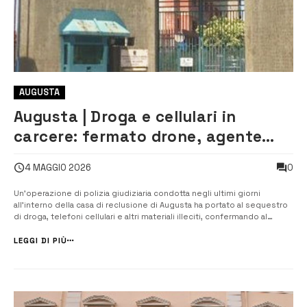
AUGUSTA
Augusta | Droga e cellulari in
carcere: fermato drone, agente
aggredito
0
4 MAGGIO 2026
Un’operazione di polizia giudiziaria condotta negli ultimi giorni
all’interno della casa di reclusione di Augusta ha portato al sequestro
di droga, telefoni cellulari e altri materiali illeciti, confermando al
tempo stesso le criticità legate alla sicurezza e alla carenza di
organico. L’episodio più significativo risale al 26 aprile, quando gl...
LEGGI DI PIÙ