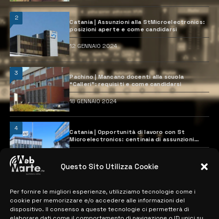
2
Catania | Assunzioni alla StMicroelectronics:
posizioni aperte e come candidarsi
12 GENNAIO 2024
3
Pachino | Mancano docenti alla scuola
“Calleri”: requisiti e come candidarsi
18 GENNAIO 2024
4
Catania | Opportunità di lavoro con St
Microelectronics: centinaia di assunzioni
previste
28 MARZO 2024
Questo Sito Utilizza Cookie
Per fornire le migliori esperienze, utilizziamo tecnologie come i
MAPPA DEL SITO
cookie per memorizzare e/o accedere alle informazioni del
dispositivo. Il consenso a queste tecnologie ci permetterà di
elaborare dati come il comportamento di navigazione o ID unici su