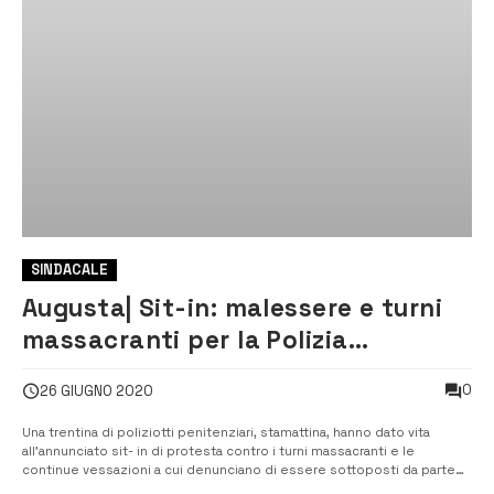
SINDACALE
Augusta| Sit-in: malessere e turni
massacranti per la Polizia
penitenziaria
0
26 GIUGNO 2020
Una trentina di poliziotti penitenziari, stamattina, hanno dato vita
all’annunciato sit- in di protesta contro i turni massacranti e le
continue vessazioni a cui denunciano di essere sottoposti da parte
della direzione. [/] “Sovraffollamento del carcere a fronte di una grave