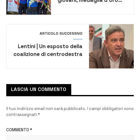
per Andrea Bianchi della
Skating inline Priolo
ARTICOLO SUCCESSIVO
Lentini | Un esposto della
coalizione di centrodestra
per la verifica della
correttezza delle
operazioni di voto
LASCIA UN COMMENTO
Il tuo indirizzo email non sarà pubblicato.
I campi obbligatori sono
contrassegnati
*
COMMENTO
*