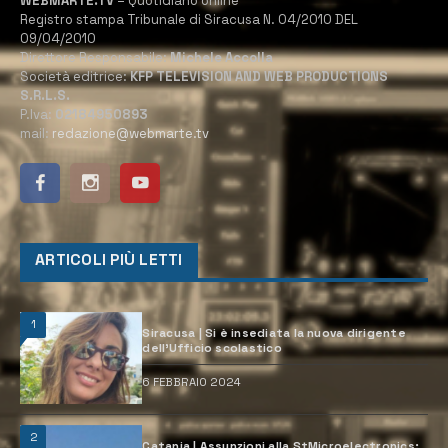
WEBMARTE.TV
– Quotidiano online
Registro stampa Tribunale di Siracusa N. 04/2010 DEL
09/04/2010
Direttore Responsabile:
Michele Accolla
Società editrice:
KFP TELEVISION AND WEB PRODUCTIONS
S.R.L.S.
P.Iva:
02184950893
mail:
redazione@webmarte.tv
ARTICOLI PIÙ LETTI
1
Siracusa | Si è insediata la nuova dirigente
dell’Ufficio scolastico
6 FEBBRAIO 2024
2
Catania | Assunzioni alla StMicroelectronics: