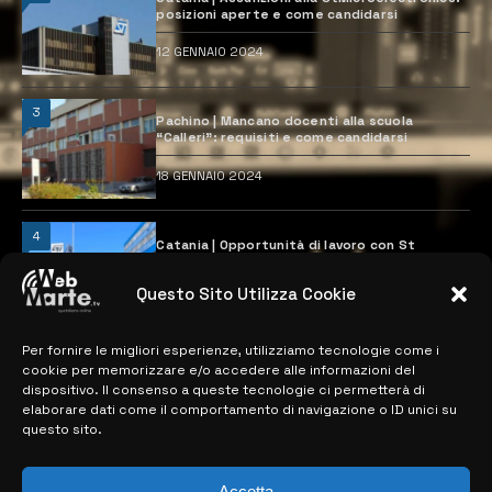
posizioni aperte e come candidarsi
12 GENNAIO 2024
3
Pachino | Mancano docenti alla scuola
“Calleri”: requisiti e come candidarsi
18 GENNAIO 2024
4
Catania | Opportunità di lavoro con St
Microelectronics: centinaia di assunzioni
previste
Questo Sito Utilizza Cookie
28 MARZO 2024
Per fornire le migliori esperienze, utilizziamo tecnologie come i
cookie per memorizzare e/o accedere alle informazioni del
MAPPA DEL SITO
dispositivo. Il consenso a queste tecnologie ci permetterà di
elaborare dati come il comportamento di navigazione o ID unici su
questo sito.
> NOTIZIE
> EDIZIONI LOCALI
Accetta