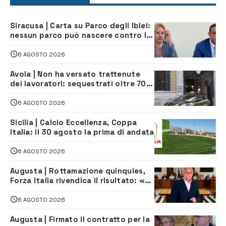
Siracusa | Carta su Parco degli Iblei:
nessun parco può nascere contro le
comunità e il territorio
6 AGOSTO 2026
Avola | Non ha versato trattenute
dei lavoratori: sequestrati oltre 700
mila euro a imprenditore della
climatizzazione
6 AGOSTO 2026
Sicilia | Calcio Eccellenza, Coppa
Italia: il 30 agosto la prima di andata
6 AGOSTO 2026
Augusta | Rottamazione quinquies,
Forza Italia rivendica il risultato: «La
proposta è nostra»
6 AGOSTO 2026
Augusta | Firmato il contratto per la