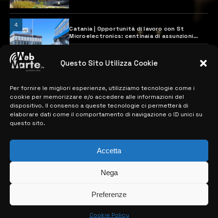
4
Catania | Opportunità di lavoro con St
Microelectronics: centinaia di assunzioni
previste
28 MARZO 2024
Questo Sito Utilizza Cookie
Per fornire le migliori esperienze, utilizziamo tecnologie come i
MAPPA DEL SITO
cookie per memorizzare e/o accedere alle informazioni del
dispositivo. Il consenso a queste tecnologie ci permetterà di
> NOTIZIE
elaborare dati come il comportamento di navigazione o ID unici su
questo sito.
> EDIZIONI LOCALI
> CONTATTI
Accetta
> INFO
Nega
Preferenze
Cookie Policy