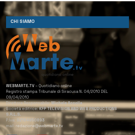
CHI SIAMO
WEBMARTE.TV
– Quotidiano online
Registro stampa Tribunale di Siracusa N. 04/2010 DEL
09/04/2010
Direttore Responsabile:
Michele Accolla
Società editrice:
KFP TELEVISION AND WEB PRODUCTIONS
S.R.L.S.
P.Iva:
02184950893
mail:
redazione@webmarte.tv