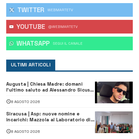
TWITTER
WEBMARTETV
YOUTUBE
@WEBMARTETV
WHATSAPP
‎SEGUI IL CANALE
ULTIMI ARTICOLI
Augusta | Chiesa Madre: domani
l’ultimo saluto ad Alessandro Sicuso,
morto in un incidente stradale
8 AGOSTO 2026
Siracusa | Asp: nuove nomine e
incarichi: Mazzola al Laboratorio di
Sanità pubblica, Matteliano al
Servizio Legale
8 AGOSTO 2026