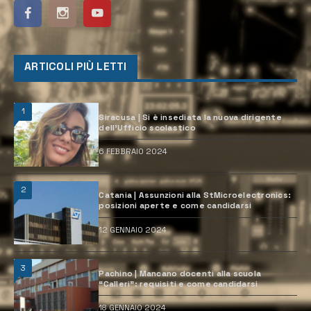
ARTICOLI PIÙ LETTI
1
Siracusa | Si è insediata la nuova dirigente
dell’Ufficio scolastico
6 FEBBRAIO 2024
2
Catania | Assunzioni alla StMicroelectronics:
posizioni aperte e come candidarsi
12 GENNAIO 2024
3
Pachino | Mancano docenti alla scuola
“Calleri”: requisiti e come candidarsi
18 GENNAIO 2024