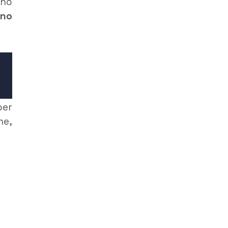
nno
ino
er
he,