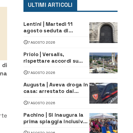
ULTIMI ARTICOLI
Lentini | Martedì 11
agosto seduta di
Consiglio Comunale
7 AGOSTO 2026
Priolo | Versalis,
rispettare accordi su
 di
salvaguardia dei posti di
una
7 AGOSTO 2026
lavoro. Il sindaco scrive
alla società
Augusta | Aveva droga in
casa: arrestato dai
Carabinieri 31enne
7 AGOSTO 2026
Pachino | Si inaugura la
rte
prima spiaggia inclusiva
della provincia:
7 AGOSTO 2026