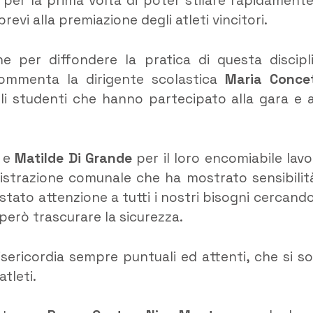
 per la prima volta di poter stilare rapidamente
evi alla premiazione degli atleti vincitori.
e per diffondere la pratica di questa discipl
commenta la dirigente scolastica
Maria Conce
li studenti che hanno partecipato alla gara e a
e
Matilde Di Grande
per il loro encomiabile lav
ministrazione comunale che ha mostrato sensibilit
estato attenzione a tutti i nostri bisogni cercando
 però trascurare la sicurezza.
Misericordia sempre puntuali ed attenti, che si s
atleti.