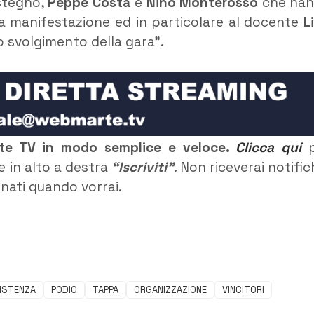
ostegno,
Peppe Costa
e
Nino
Monterosso
che ha
ta manifestazione ed in particolare al docente
L
o svolgimento della gara”.
rte TV in modo semplice e veloce.
Clicca qui
p
e in alto a destra
“Iscriviti”
. Non riceverai notific
rnati quando vorrai.
ISTENZA
PODIO
TAPPA
ORGANIZZAZIONE
VINCITORI