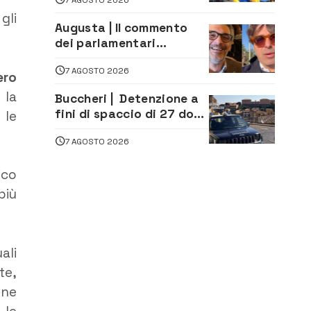
assistenza e prevenzione
 gli
aperte a tutti
Augusta | Il commento
dei parlamentari
Cannata e Auteri dopo la
7 AGOSTO 2026
firma del contatto per il
ero
depuratore
 la
Buccheri | Detenzione a
fini di spaccio di 27 dosi
 le
di droga: denunciati tre
7 AGOSTO 2026
20enni
ico
più
ali
te,
one