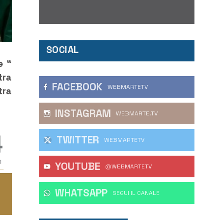
SOCIAL
e “
tra
FACEBOOK
WEBMARTETV
tra
INSTAGRAM
WEBMARTE.TV
TWITTER
WEBMARTETV
YOUTUBE
@WEBMARTETV
WHATSAPP
‎SEGUI IL CANALE