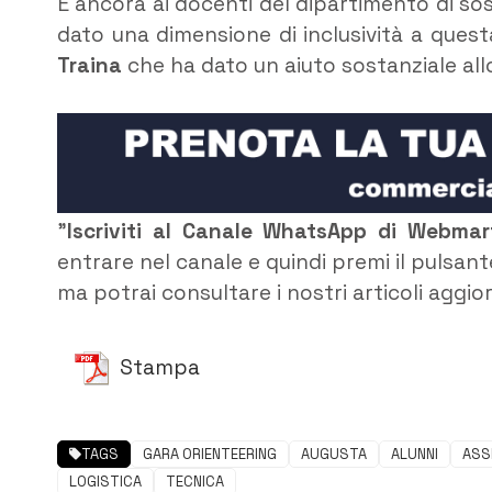
E ancora ai docenti del dipartimento di s
dato una dimensione di inclusività a ques
Traina
che ha dato un aiuto sostanziale all
”
Iscriviti al Canale WhatsApp di Webma
entrare nel canale e quindi premi il pulsant
ma potrai consultare i nostri articoli aggio
Stampa
TAGS
GARA ORIENTEERING
AUGUSTA
ALUNNI
ASS
LOGISTICA
TECNICA