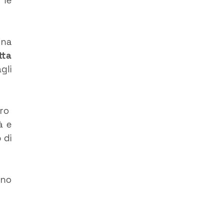
 le
ina
tta
gli
oro
à e
 di
ono