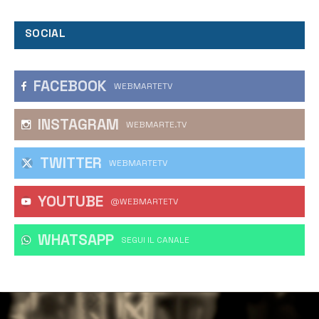
SOCIAL
FACEBOOK
WEBMARTETV
INSTAGRAM
WEBMARTE.TV
TWITTER
WEBMARTETV
YOUTUBE
@WEBMARTETV
WHATSAPP
‎SEGUI IL CANALE