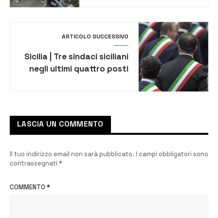
presente alla gita
organizzata dalla Società
Operaia
ARTICOLO SUCCESSIVO
Sicilia | Tre sindaci siciliani
negli ultimi quattro posti
della classifica del Sole 24
ore
LASCIA UN COMMENTO
Il tuo indirizzo email non sarà pubblicato.
I campi obbligatori sono
contrassegnati
*
COMMENTO
*