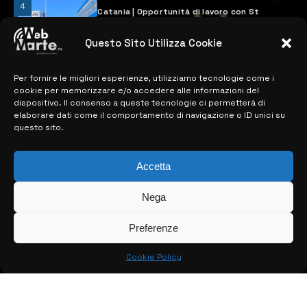
4
Catania | Opportunità di lavoro con St
Microelectronics: centinaia di assunzioni
previste
Questo Sito Utilizza Cookie
28 MARZO 2024
Per fornire le migliori esperienze, utilizziamo tecnologie come i
cookie per memorizzare e/o accedere alle informazioni del
MAPPA DEL SITO
dispositivo. Il consenso a queste tecnologie ci permetterà di
elaborare dati come il comportamento di navigazione o ID unici su
questo sito.
> NOTIZIE
> EDIZIONI LOCALI
Accetta
> CONTATTI
Nega
> INFO
Preferenze
Cookie Policy