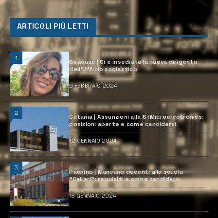
ARTICOLI PIÙ LETTI
1
Siracusa | Si è insediata la nuova dirigente
dell’Ufficio scolastico
6 FEBBRAIO 2024
2
Catania | Assunzioni alla StMicroelectronics:
posizioni aperte e come candidarsi
12 GENNAIO 2024
3
Pachino | Mancano docenti alla scuola
“Calleri”: requisiti e come candidarsi
18 GENNAIO 2024