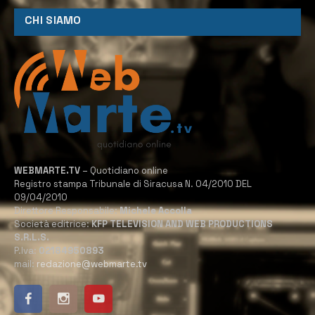
CHI SIAMO
WEBMARTE.TV
– Quotidiano online
Registro stampa Tribunale di Siracusa N. 04/2010 DEL
09/04/2010
Direttore Responsabile:
Michele Accolla
Società editrice:
KFP TELEVISION AND WEB PRODUCTIONS
S.R.L.S.
P.Iva:
02184950893
mail:
redazione@webmarte.tv