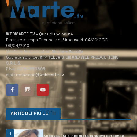
WEBMARTE.TV
– Quotidiano online
Registro stampa Tribunale di Siracusa N. 04/2010 DEL
09/04/2010
Direttore Responsabile:
Michele Accolla
Società editrice:
KFP TELEVISION AND WEB PRODUCTIONS
S.R.L.S.
P.Iva:
02184950893
mail:
redazione@webmarte.tv
ARTICOLI PIÙ LETTI
1
Siracusa | Si è insediata la nuova dirigente