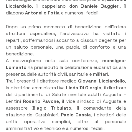
Licciardello
, il cappellano
don Daniele Baggieri
, il
diacono
Antonello Fotia
e numerosi fedeli.
Dopo un primo momento di benedizione dell’intera
struttura ospedaliera, l’arcivescovo ha visitato i
reparti, soffermandosi accanto a ciascun degente per
un saluto personale, una parola di conforto e una
benedizione.
A mezzogiorno nella sala conferenze,
monsignor
Lomanto
ha presieduto la celebrazione eucaristica alla
presenza delle autorità civili, sanitarie e militari.
Tra i presenti il direttore medico
Giovanni Licciardello
,
la direttrice amministrativa
Linda Di Giorgio
, il direttore
del dipartimento di Salute mentale adulti Augusta –
Lentini
Rosario Pavone
, il vice sindaco di Augusta e
assessore
Biagio Tribulato
, il comandante della
stazione dei Carabinieri,
Paolo Cassia
, i direttori delle
unità operative semplici, oltre al personale
amministrativo e tecnico e a numerosi fedeli.