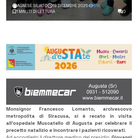
AGNESE SILIATO
19 DICEMBRE 2025
516
1 MINUTI DI LETTURA
0
Monsignor Francesco Lomanto, arcivescovo
metropolita di Siracusa, si è recato in visita
all’ospedale Muscatello di Augusta per celebrare il
precetto natalizio e incontrare i pazienti ricoverati
.
Ad accoglierlo il direttore medico del presidio,
Giovanni