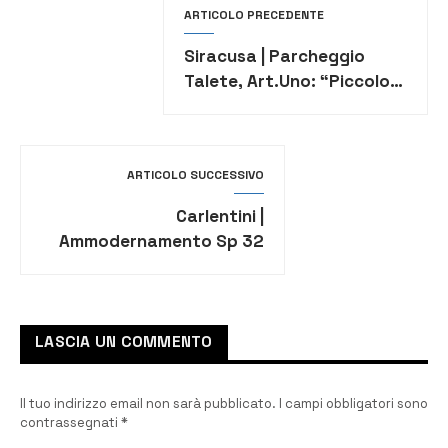
ARTICOLO PRECEDENTE
Siracusa | Parcheggio
Talete, Art.Uno: “Piccolo
intervento di maquillage”
ARTICOLO SUCCESSIVO
Carlentini |
Ammodernamento Sp 32
per Pedagaggi, finalmente
via ai lavori
LASCIA UN COMMENTO
Il tuo indirizzo email non sarà pubblicato.
I campi obbligatori sono
contrassegnati
*