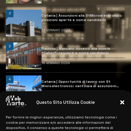
2
Catania | Assunzioni alla StMicroelectronics:
posizioni aperte e come candidarsi
12 GENNAIO 2024
3
Pachino | Mancano docenti alla scuola
“Calleri”: requisiti e come candidarsi
18 GENNAIO 2024
4
Catania | Opportunità di lavoro con St
Microelectronics: centinaia di assunzioni
previste
28 MARZO 2024
Questo Sito Utilizza Cookie
Per fornire le migliori esperienze, utilizziamo tecnologie come i
MAPPA DEL SITO
cookie per memorizzare e/o accedere alle informazioni del
dispositivo. Il consenso a queste tecnologie ci permetterà di