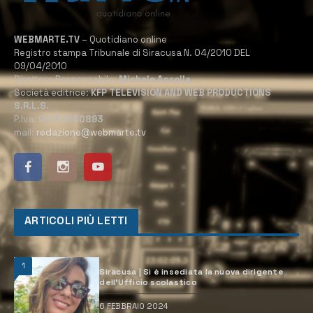
WEBMARTE.TV
– Quotidiano online
Registro stampa Tribunale di Siracusa N. 04/2010 DEL
09/04/2010
Direttore Responsabile:
Michele Accolla
Società editrice:
KFP TELEVISION AND WEB PRODUCTIONS
S.R.L.S.
P.Iva:
02184950893
mail:
redazione@webmarte.tv
ARTICOLI PIÙ LETTI
1
Siracusa | Si è insediata la nuova dirigente
dell’Ufficio scolastico
6 FEBBRAIO 2024