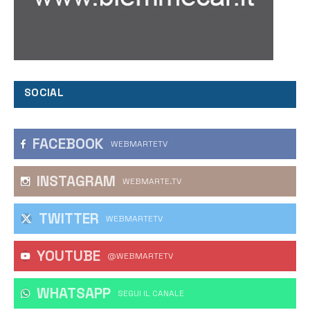
SOCIAL
FACEBOOK
WEBMARTETV
INSTAGRAM
WEBMARTE.TV
TWITTER
WEBMARTETV
YOUTUBE
@WEBMARTETV
WHATSAPP
‎SEGUI IL CANALE