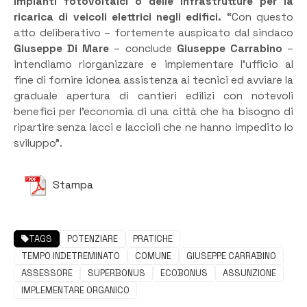
impianti fotovoltaici o delle infrastrutture per la
ricarica di veicoli elettrici negli edifici.
“Con questo
atto deliberativo – fortemente auspicato dal sindaco
Giuseppe Di Mare
– conclude
Giuseppe Carrabino
–
intendiamo riorganizzare e implementare l’ufficio al
fine di fornire idonea assistenza ai tecnici ed avviare la
graduale apertura di cantieri edilizi con notevoli
benefici per l’economia di una città che ha bisogno di
ripartire senza lacci e laccioli che ne hanno impedito lo
sviluppo”.
Stampa
TAGS
POTENZIARE
PRATICHE
TEMPO INDETREMINATO
COMUNE
GIUSEPPE CARRABINO
ASSESSORE
SUPERBONUS
ECOBONUS
ASSUNZIONE
IMPLEMENTARE ORGANICO