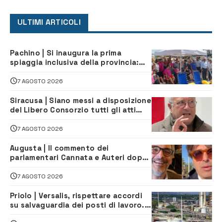
ULTIMI ARTICOLI
Pachino | Si inaugura la prima
spiaggia inclusiva della provincia:
assistenza e prevenzione aperte a
tutti
7 AGOSTO 2026
Siracusa | Siano messi a disposizione
del Libero Consorzio tutti gli atti
relativi alla privatizzazione della Sac
7 AGOSTO 2026
Augusta | Il commento dei
parlamentari Cannata e Auteri dopo
la firma del contatto per il
depuratore
7 AGOSTO 2026
Priolo | Versalis, rispettare accordi
su salvaguardia dei posti di lavoro. Il
sindaco scrive alla società