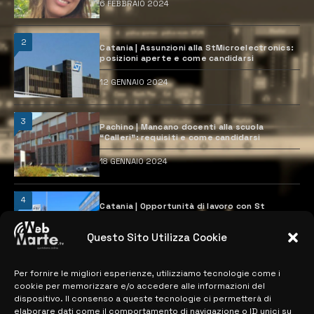
6 FEBBRAIO 2024
2
Catania | Assunzioni alla StMicroelectronics:
posizioni aperte e come candidarsi
12 GENNAIO 2024
3
Pachino | Mancano docenti alla scuola
“Calleri”: requisiti e come candidarsi
18 GENNAIO 2024
4
Catania | Opportunità di lavoro con St
Microelectronics: centinaia di assunzioni
previste
Questo Sito Utilizza Cookie
28 MARZO 2024
Per fornire le migliori esperienze, utilizziamo tecnologie come i
cookie per memorizzare e/o accedere alle informazioni del
MAPPA DEL SITO
dispositivo. Il consenso a queste tecnologie ci permetterà di
elaborare dati come il comportamento di navigazione o ID unici su