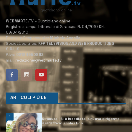
WEBMARTE.TV
– Quotidiano online
Registro stampa Tribunale di Siracusa N. 04/2010 DEL
09/04/2010
Direttore Responsabile:
Michele Accolla
Società editrice:
KFP TELEVISION AND WEB PRODUCTIONS
S.R.L.S.
P.Iva:
02184950893
mail:
redazione@webmarte.tv
ARTICOLI PIÙ LETTI
1
Siracusa | Si è insediata la nuova dirigente
dell’Ufficio scolastico