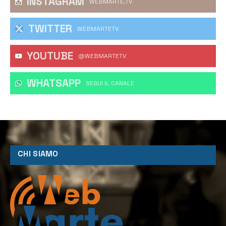
INSTAGRAM
WEBMARTE.TV
TWITTER
WEBMARTETV
YOUTUBE
@WEBMARTETV
WHATSAPP
‎SEGUI IL CANALE
CHI SIAMO