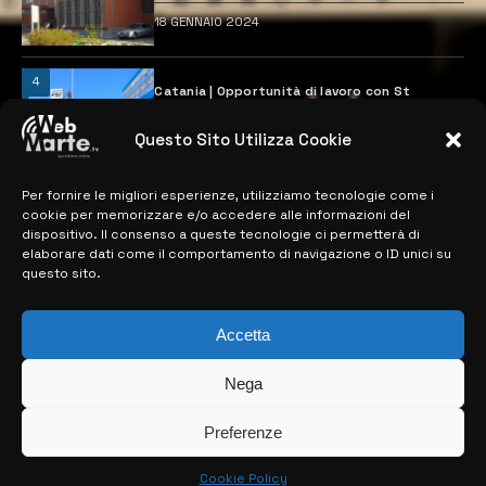
18 GENNAIO 2024
4
Catania | Opportunità di lavoro con St
Microelectronics: centinaia di assunzioni
previste
Questo Sito Utilizza Cookie
28 MARZO 2024
Per fornire le migliori esperienze, utilizziamo tecnologie come i
cookie per memorizzare e/o accedere alle informazioni del
MAPPA DEL SITO
dispositivo. Il consenso a queste tecnologie ci permetterà di
elaborare dati come il comportamento di navigazione o ID unici su
questo sito.
> NOTIZIE
> EDIZIONI LOCALI
Accetta
> CONTATTI
Nega
> INFO
Preferenze
Cookie Policy