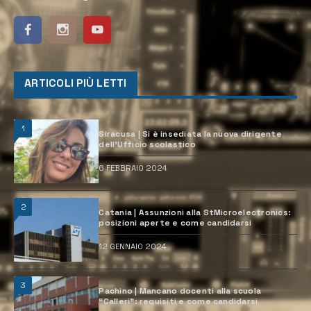
ARTICOLI PIÙ LETTI
1
Siracusa | Si è insediata la nuova dirigente
dell’Ufficio scolastico
6 FEBBRAIO 2024
2
Catania | Assunzioni alla StMicroelectronics:
posizioni aperte e come candidarsi
12 GENNAIO 2024
3
Pachino | Mancano docenti alla scuola
“Calleri”: requisiti e come candidarsi