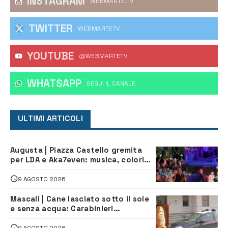
INSTAGRAM
WEBMARTE.TV
TWITTER
WEBMARTETV
YOUTUBE
@WEBMARTETV
WHATSAPP
‎SEGUI IL CANALE
ULTIMI ARTICOLI
Augusta | Piazza Castello gremita
per LDA e Aka7even: musica, colori
ed emozioni per “Augusta d’Estate”
9 AGOSTO 2026
Mascali | Cane lasciato sotto il sole
e senza acqua: Carabinieri
denunciano proprietario
9 AGOSTO 2026