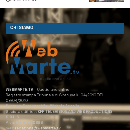
CHI SIAMO
WEBMARTE.TV
– Quotidiano online
Registro stampa Tribunale di Siracusa N. 04/2010 DEL
09/04/2010
Direttore Responsabile:
Michele Accolla
Società editrice:
KFP TELEVISION AND WEB PRODUCTIONS
S.R.L.S.
P.Iva:
02184950893
mail:
redazione@webmarte.tv