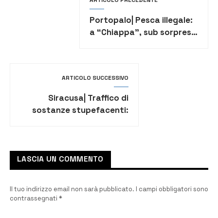
Portopalo| Pesca illegale:
a “Chiappa”, sub sorpreso
con 1500 ricci di mare
ARTICOLO SUCCESSIVO
Siracusa| Traffico di
sostanze stupefacenti:
sequestrati 4
appartamenti in ortigia
LASCIA UN COMMENTO
Il tuo indirizzo email non sarà pubblicato.
I campi obbligatori sono
contrassegnati
*