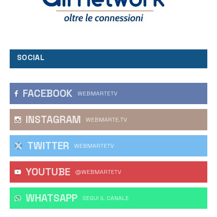
SOCIAL
FACEBOOK
WEBMARTETV
INSTAGRAM
WEBMARTE.TV
TWITTER
WEBMARTETV
YOUTUBE
@WEBMARTETV
WHATSAPP
‎SEGUI IL CANALE