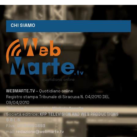
CHI SIAMO
WEBMARTE.TV
– Quotidiano online
Registro stampa Tribunale di Siracusa N. 04/2010 DEL
09/04/2010
Direttore Responsabile:
Michele Accolla
Società editrice:
KFP TELEVISION AND WEB PRODUCTIONS
S.R.L.S.
P.Iva:
02184950893
mail:
redazione@webmarte.tv