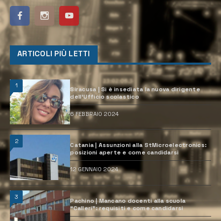
ARTICOLI PIÙ LETTI
1
Siracusa | Si è insediata la nuova dirigente
dell’Ufficio scolastico
6 FEBBRAIO 2024
2
Catania | Assunzioni alla StMicroelectronics:
posizioni aperte e come candidarsi
12 GENNAIO 2024
3
Pachino | Mancano docenti alla scuola
“Calleri”: requisiti e come candidarsi