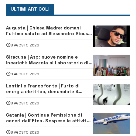
ULTIMI ARTICOLI
Augusta | Chiesa Madre: domani
l’ultimo saluto ad Alessandro Sicuso,
morto in un incidente stradale
8 AGOSTO 2026
Siracusa | Asp: nuove nomine e
incarichi: Mazzola al Laboratorio di
Sanità pubblica, Matteliano al
Servizio Legale
8 AGOSTO 2026
Lentini e Francofonte | Furto di
energia elettrica, denunciate 4
persone
8 AGOSTO 2026
Catania | Continua l’emissione di
ceneri dall’Etna. Sospese le attività
all’aeroporto di Fontanarossa
8 AGOSTO 2026