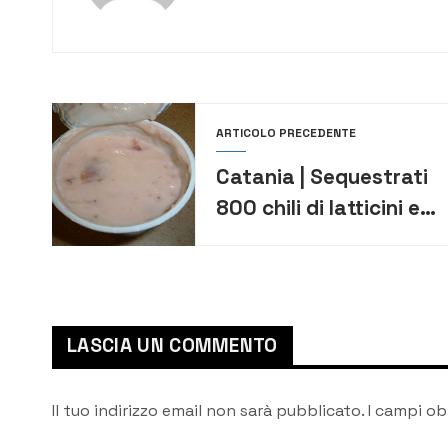
ARTICOLO PRECEDENTE
Catania | Sequestrati
800 chili di latticini e
yogurt avariati
destinati a mensa
scolastica
LASCIA UN COMMENTO
Il tuo indirizzo email non sarà pubblicato.
I campi ob