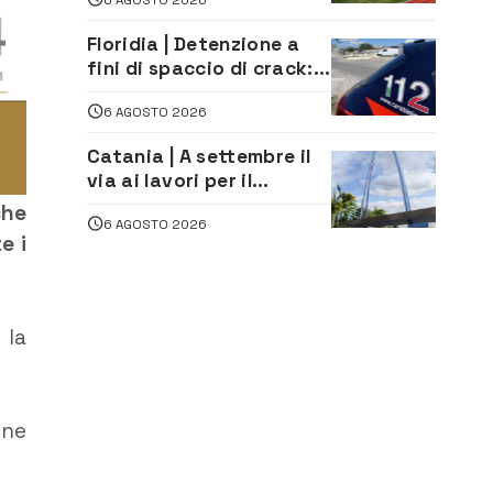
andata
Floridia | Detenzione a
fini di spaccio di crack:
arrestato 22enne
6 AGOSTO 2026
Catania | A settembre il
via ai lavori per il
rifacimento dell’ingresso
che
6 AGOSTO 2026
sud del porto
e i
 la
one