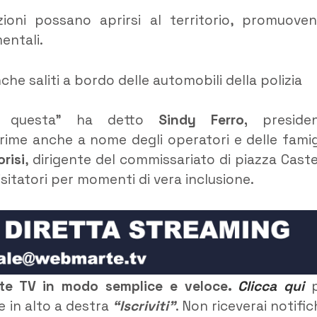
ioni possano aprirsi al territorio, promuove
entali.
che saliti a bordo delle automobili della polizia
me questa” ha detto
Sindy Ferro,
presiden
rime anche a nome degli operatori e delle famig
risi
, dirigente del commissariato di piazza Caste
visitatori per momenti di vera inclusione.
rte TV in modo semplice e veloce.
Clicca qui
p
e in alto a destra
“Iscriviti”
. Non riceverai notific