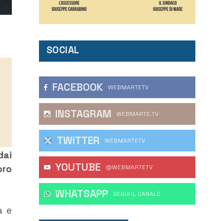
SOCIAL
FACEBOOK
WEBMARTETV
INSTAGRAM
WEBMARTE.TV
TWITTER
WEBMARTETV
dai
YOUTUBE
oro
@WEBMARTETV
WHATSAPP
‎SEGUI IL CANALE
a e