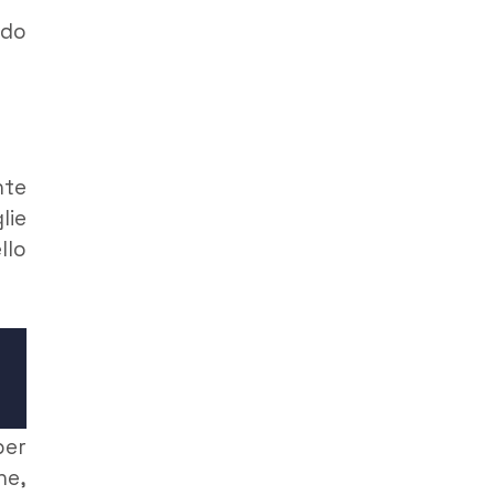
ndo
te
lie
llo
er
he,