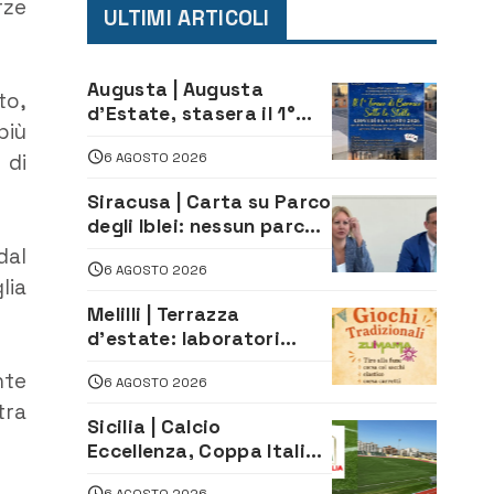
rze
ULTIMI ARTICOLI
Augusta | Augusta
to,
d’Estate, stasera il 1°
più
Torneo di Burraco sotto
6 AGOSTO 2026
 di
le Stelle: piazza
D’Astorga già sold out
Siracusa | Carta su Parco
degli Iblei: nessun parco
può nascere contro le
dal
6 AGOSTO 2026
comunità e il territorio
lia
Melilli | Terrazza
d’estate: laboratori
creativi di fashion
nte
6 AGOSTO 2026
styling e giochi
tra
tradizionali di Zuimama,
Sicilia | Calcio
ecco come iscriversi
Eccellenza, Coppa Italia:
il 30 agosto la prima di
6 AGOSTO 2026