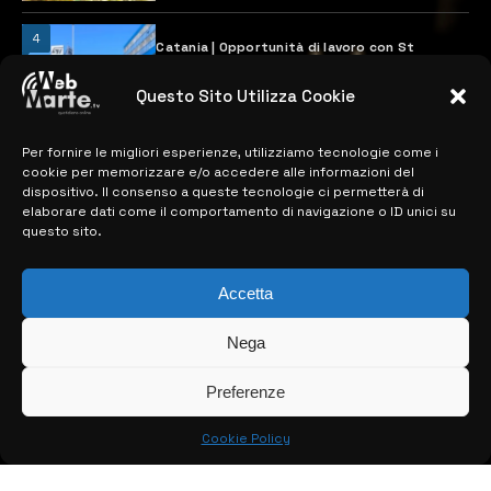
4
Catania | Opportunità di lavoro con St
Microelectronics: centinaia di assunzioni
previste
Questo Sito Utilizza Cookie
28 MARZO 2024
Per fornire le migliori esperienze, utilizziamo tecnologie come i
cookie per memorizzare e/o accedere alle informazioni del
MAPPA DEL SITO
dispositivo. Il consenso a queste tecnologie ci permetterà di
elaborare dati come il comportamento di navigazione o ID unici su
questo sito.
> NOTIZIE
> EDIZIONI LOCALI
Accetta
> CONTATTI
Nega
> INFO
Preferenze
Cookie Policy