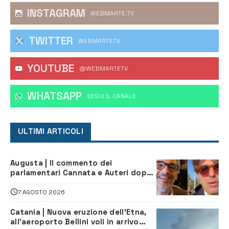
INSTAGRAM
WEBMARTE.TV
TWITTER
WEBMARTETV
YOUTUBE
@WEBMARTETV
WHATSAPP
‎SEGUI IL CANALE
ULTIMI ARTICOLI
Augusta | Il commento dei
parlamentari Cannata e Auteri dopo
la firma del contatto per il
depuratore
7 AGOSTO 2026
Catania | Nuova eruzione dell’Etna,
all’aeroporto Bellini voli in arrivo