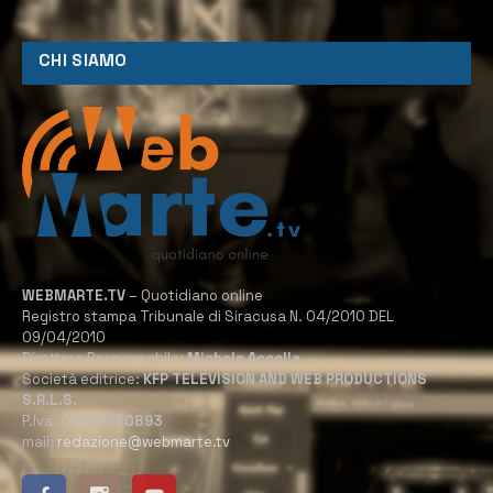
CHI SIAMO
WEBMARTE.TV
– Quotidiano online
Registro stampa Tribunale di Siracusa N. 04/2010 DEL
09/04/2010
Direttore Responsabile:
Michele Accolla
Società editrice:
KFP TELEVISION AND WEB PRODUCTIONS
S.R.L.S.
P.Iva:
02184950893
mail:
redazione@webmarte.tv