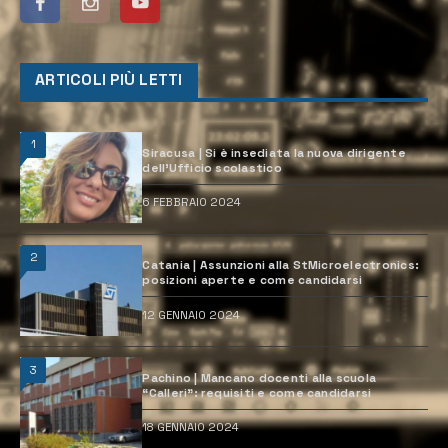
ARTICOLI PIÙ LETTI
1
Siracusa | Si è insediata la nuova dirigente
dell’Ufficio scolastico
6 FEBBRAIO 2024
2
Catania | Assunzioni alla StMicroelectronics:
posizioni aperte e come candidarsi
12 GENNAIO 2024
3
Pachino | Mancano docenti alla scuola
“Calleri”: requisiti e come candidarsi
18 GENNAIO 2024