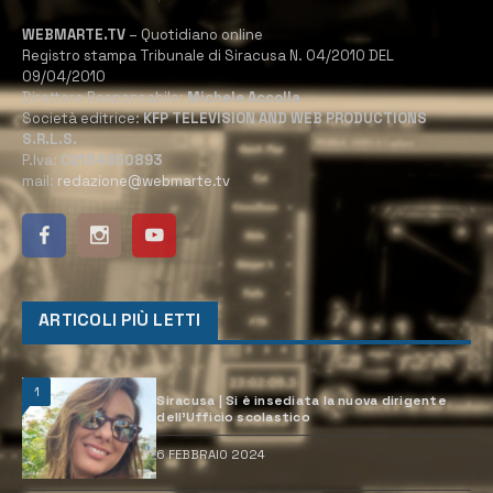
WEBMARTE.TV
– Quotidiano online
Registro stampa Tribunale di Siracusa N. 04/2010 DEL
09/04/2010
Direttore Responsabile:
Michele Accolla
Società editrice:
KFP TELEVISION AND WEB PRODUCTIONS
S.R.L.S.
P.Iva:
02184950893
mail:
redazione@webmarte.tv
ARTICOLI PIÙ LETTI
1
Siracusa | Si è insediata la nuova dirigente
dell’Ufficio scolastico
6 FEBBRAIO 2024