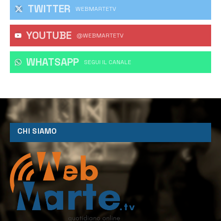
TWITTER
WEBMARTETV
YOUTUBE
@WEBMARTETV
WHATSAPP
‎SEGUI IL CANALE
CHI SIAMO