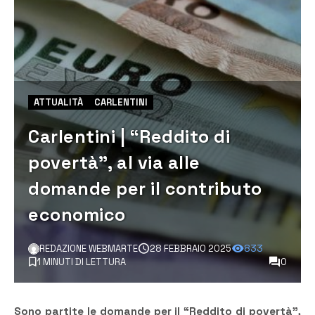
ATTUALITÀ
CARLENTINI
Carlentini | “Reddito di
povertà”, al via alle
domande per il contributo
economico
REDAZIONE WEBMARTE
28 FEBBRAIO 2025
833
1 MINUTI DI LETTURA
0
Sono partite le domande per il “Reddito di povertà”,