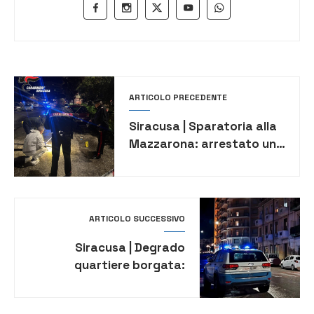
ARTICOLO PRECEDENTE
Siracusa | Sparatoria alla
Mazzarona: arrestato un
57enne per tentato
omicidio
ARTICOLO SUCCESSIVO
Siracusa | Degrado
quartiere borgata:
sanzioni a due minimarket
per carenze igienico-