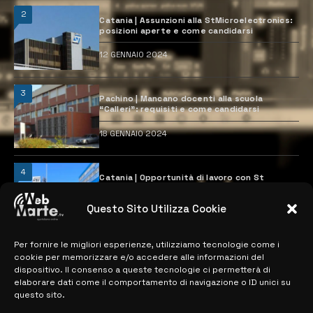
2
Catania | Assunzioni alla StMicroelectronics:
posizioni aperte e come candidarsi
12 GENNAIO 2024
3
Pachino | Mancano docenti alla scuola
“Calleri”: requisiti e come candidarsi
18 GENNAIO 2024
4
Catania | Opportunità di lavoro con St
Microelectronics: centinaia di assunzioni
previste
Questo Sito Utilizza Cookie
28 MARZO 2024
Per fornire le migliori esperienze, utilizziamo tecnologie come i
cookie per memorizzare e/o accedere alle informazioni del
MAPPA DEL SITO
dispositivo. Il consenso a queste tecnologie ci permetterà di
elaborare dati come il comportamento di navigazione o ID unici su
questo sito.
> NOTIZIE