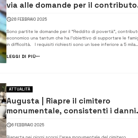
via alle domande per il contributo
economico
28 FEBBRAIO 2025
Sono partite le domande per il “Reddito di povertà”, contribut
economico una tantum che ha l’obiettivo di supportare le famig
in difficoltà. I requisiti richiesti sono un Isee inferiore a 5 mila
euro, la residenza in Sicilia da almeno 5 anni e nessuna condan
LEGGI DI PIÙ
per reati specifici o provvedimenti. Le domande saranno
selezionate in [&...
ATTUALITÀ
Augusta | Riapre il cimitero
monumentale, consistenti i danni
causati dal ciclone
6 FEBBRAIO 2025
Riaperta nei giorni scorsi l’area monumentale del cimitero