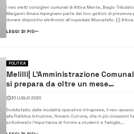
I neo eletti consiglieri comunali di Attiva Mente, Biagio Tribulato
Margaret Amara impegnano parte dei loro gettoni di presenza 
donare dispositivi elettronici all’ospedale Muscatello. [/] Attiva
Mente donerà parte dei gettoni di presenza destinati ai
LEGGI DI PIÙ
consiglieri comunali neo eletti, Biagio Tribulato e Margaret Ama
“Come abbiamo ...
POLITICA
Melilli| L’Amministrazione Comuna
si prepara da oltre un mese
all’apertura dell’anno scolastico
30 LUGLIO 2020
Soddisfatto delle modalità operative intraprese, il neo-asses
alla Pubblica Istruzione, Rosario Cutrona, che in più occasioni h
sottolineato l’importanza di fornire a studenti e famiglie,
unitarietà di visione ad un progetto organizzativo per la
LEGGI DI PIÙ