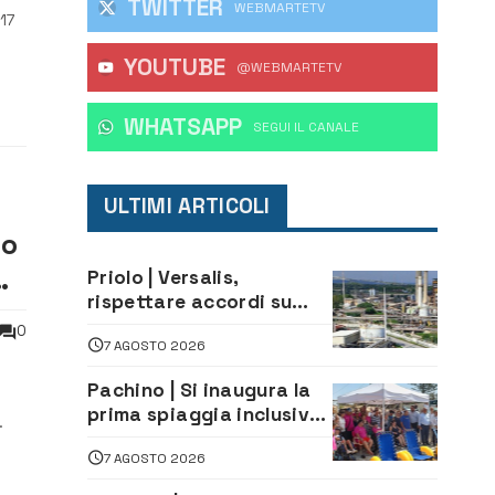
TWITTER
WEBMARTETV
 17
YOUTUBE
@WEBMARTETV
WHATSAPP
‎SEGUI IL CANALE
ULTIMI ARTICOLI
to
Priolo | Versalis,
rispettare accordi su
salvaguardia dei posti di
0
7 AGOSTO 2026
lavoro. Il sindaco scrive
alla società
Pachino | Si inaugura la
prima spiaggia inclusiva
della provincia:
7 AGOSTO 2026
assistenza e prevenzione
ra
aperte a tutti