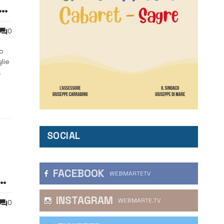
0
o
lie
na
SOCIAL
FACEBOOK
WEBMARTETV
INSTAGRAM
WEBMARTE.TV
0