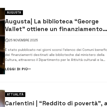
AUGUSTA
Augusta| La biblioteca “George
Vallet” ottiene un finanziamento
ministeriale da 12 mila euro
25 NOVEMBRE 2025
È stato pubblicato nei giorni scorsi l’elenco dei Comuni benefic
dei finanziamenti destinati alle biblioteche dal ministero della
Cultura, attraverso il Dipartimento per le Attività culturali e la
direzione generale biblioteche e istituti culturali. Tra i destinat
LEGGI DI PIÙ
del contributo previsto dal decreto ministeriale 272 del 5 ago
2025 fi...
ATTUALITÀ
Carlentini | “Reddito di povertà”, a