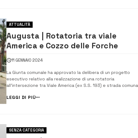
ATTUALITÀ
Augusta | Rotatoria tra viale
America e Cozzo delle Forche
11 GENNAIO 2024
La Giunta comunale ha approvato la delibera di un progetto
esecutivo relativo alla realizzazione di una rotatoria
all’intersezione tra Viale America (ex S.S. 193) e strada comuna
contrada Cozzo delle Forche. Ne dà notizia sui social il sindaco
LEGGI DI PIÙ
Giuseppe Di Mare il quale spiega che, l’esigenza di dar vita a
opera è quella di fluidificare...
SENZA CATEGORIA