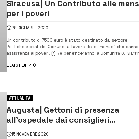
Siracusa| Un Contributo alle men
per i poveri
29 DICEMBRE 2020
Un contributo di 7500 euro è stato destinato dal settore
Politiche sociali del Comune, a favore delle “mense” che danno
assistenza ai poveri. [/] Ne beneficeranno la Comunità S. Marti
di Tour per la mensa Santa Maria del Gesù, l’Arcidiocesi per Ca
LEGGI DI PIÙ
Sara e Abramo e Ronda notturna, alla mensa del Pantheon e a
quella […]
ATTUALITÀ
Augusta| Gettoni di presenza
all’ospedale dai consiglieri
Tribulato e Amara
15 NOVEMBRE 2020