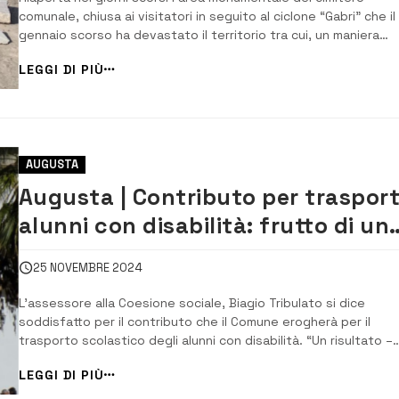
comunale, chiusa ai visitatori in seguito al ciclone “Gabri” che il
gennaio scorso ha devastato il territorio tra cui, un maniera
particolare il camposanto così da determinarne l’interdizione
LEGGI DI PIÙ
parziale. Il 18 gennaio era stato chiuso l’intero cimitero e dal
giorno successivo l’inacce...
AUGUSTA
Augusta | Contributo per traspor
alunni con disabilità: frutto di un
lavoro di squadra
25 NOVEMBRE 2024
L’assessore alla Coesione sociale, Biagio Tribulato si dice
soddisfatto per il contributo che il Comune erogherà per il
trasporto scolastico degli alunni con disabilità. “Un risultato –
commenta – che la nostra Amministrazione ha raggiunto con la
LEGGI DI PIÙ
deliberazione di Giunta Municipale grazie ad un lavoro di squad
con il mio staff delle Pol...