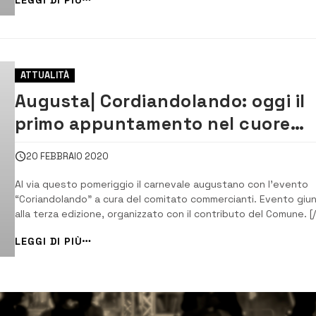
ripartenza, puntuale e innovativo, sostenendo la risoluzione di
tutti gli elementi di criticit...
ATTUALITÀ
Augusta| Cordiandolando: oggi il
primo appuntamento nel cuore
della città
20 FEBBRAIO 2020
Al via questo pomeriggio il carnevale augustano con l’evento
“Coriandolando” a cura del comitato commercianti. Evento giu
alla terza edizione, organizzato con il contributo del Comune. [/
Appuntamento oggi alle 17 con “Cordiandolando” il carnevale
LEGGI DI PIÙ
augustano organizzato dal comitato commercianti, presieduto
Elvira Cappelleri, giunto alla...