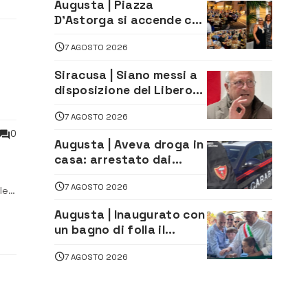
Augusta | Piazza
D’Astorga si accende con
il primo Torneo di
7 AGOSTO 2026
Burraco “Sotto le Stelle”
Siracusa | Siano messi a
disposizione del Libero
Consorzio tutti gli atti
7 AGOSTO 2026
relativi alla
privatizzazione della Sac
0
Augusta | Aveva droga in
casa: arrestato dai
Carabinieri 31enne
7 AGOSTO 2026
le
Augusta | Inaugurato con
un bagno di folla il
McDonald’s di via Aldo
7 AGOSTO 2026
Moro